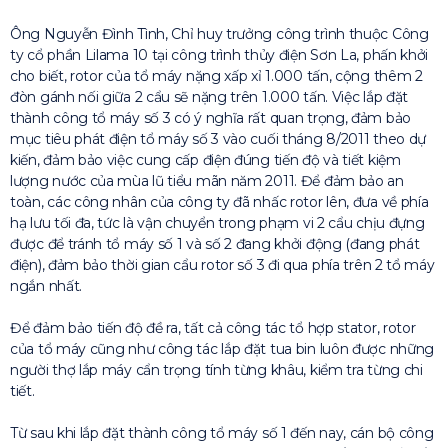
Ông Nguyễn Đình Tình, Chỉ huy trưởng công trình thuộc Công
ty cổ phần Lilama 10 tại công trình thủy điện Sơn La, phấn khởi
cho biết, rotor của tổ máy nặng xấp xỉ 1.000 tấn, cộng thêm 2
đòn gánh nối giữa 2 cẩu sẽ nặng trên 1.000 tấn. Việc lắp đặt
thành công tổ máy số 3 có ý nghĩa rất quan trọng, đảm bảo
mục tiêu phát điện tổ máy số 3 vào cuối tháng 8/2011 theo dự
kiến, đảm bảo việc cung cấp điện đúng tiến độ và tiết kiệm
lượng nước của mùa lũ tiểu mãn năm 2011. Để đảm bảo an
toàn, các công nhân của công ty đã nhấc rotor lên, đưa về phía
hạ lưu tối đa, tức là vận chuyển trong phạm vi 2 cẩu chịu đựng
được để tránh tổ máy số 1 và số 2 đang khởi động (đang phát
điện), đảm bảo thời gian cẩu rotor số 3 đi qua phía trên 2 tổ máy
ngắn nhất.
Để đảm bảo tiến độ đề ra, tất cả công tác tổ hợp stator, rotor
của tổ máy cũng như công tác lắp đặt tua bin luôn được những
người thợ lắp máy cẩn trọng tính từng khâu, kiểm tra từng chi
tiết.
Từ sau khi lắp đặt thành công tổ máy số 1 đến nay, cán bộ công