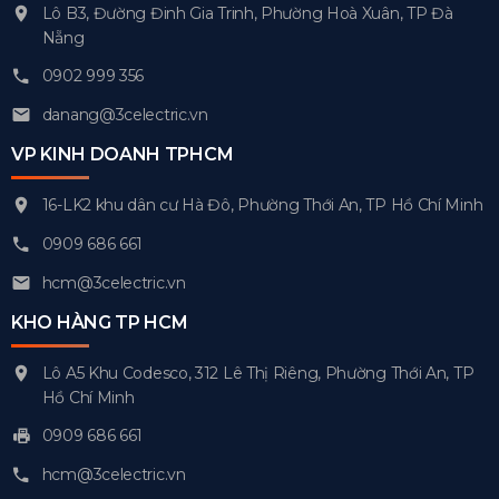
Lô B3, Đường Đinh Gia Trinh, Phường Hoà Xuân, TP Đà
Nẵng
0902 999 356
danang@3celectric.vn
VP KINH DOANH TPHCM
16-LK2 khu dân cư Hà Đô, Phường Thới An, TP Hồ Chí Minh
0909 686 661
hcm@3celectric.vn
KHO HÀNG TP HCM
Lô A5 Khu Codesco, 312 Lê Thị Riêng, Phường Thới An, TP
Hồ Chí Minh
0909 686 661
hcm@3celectric.vn