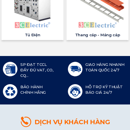
Tủ Điện
Thang cáp - Máng cáp
SP ĐẠT TCCL
GIAO HÀNG NHANH
ĐẦY ĐỦ VAT, CO,
TOÀN QUỐC 24/7
CQ...
BẢO HÀNH
HỖ TRỢ KỸ THUẬT
CHÍNH HÃNG
BÁO GIÁ 24/7
DỊCH VỤ KHÁCH HÀNG