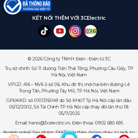
KẾT NỐI THÊM VỚI 3CElectric
© 2026 Công ty TNHH Điện - Điện tử 3C
Trụ sở chính: Số 11 đường Trần Thái Tông, Phường Cầu Giấy, TP
Hà Nội, Việt Nam
VPGD: A16 – NV6 ô số 06, Khu đô thị mới hai bên đường Lê
Trọng Tấn, Phường Tây Mỗ, TP Hà Nội, Việt Nam
GPĐKKD: số 0101316049 do Sở KHĐT Tp Hà Nội cấp lần đầu:
05/12/2002, Sở Tài Chính TP Hà Nội cấp thay đổi lần thứ 18:
05/11/2025
Email: hanoi@3celectric.vn, Điện thoại: 0902 685 695
Ngành nghề/ Sản phẩm: SXKD cửa thép chống cháy, tủ rack, tủ