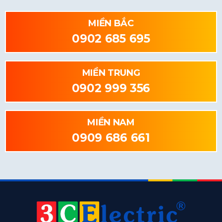
MIỀN BẮC
0902 685 695
MIỀN TRUNG
0902 999 356
MIỀN NAM
0909 686 661