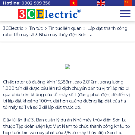
Hotline:
0902 999 356
3CElectric
Tin tức
Tin tức liên quan
Lắp đặt thành công
rotor tổ máy số 3 Nhà máy thủy điện Sơn La
Chiếc rotor có đường kính 15,589m, cao 2,816m, trọng lượng
1.000 tấn đã được cẩu lên rồi dịch chuyển dần từ vị trí lắp ráp đi
qua phía trên không của tổ máy số 1 (đang phát điện) để đến vị
trí lắp đặt khoảng 100m, dài hơn quãng đường lắp đặt của hai
tổ máy số 1 và số 2 đã lắp đặt trước đó.
Đây là lần thứ 3, Ban quản lý dự án Nhà máy thủy điện Sơn La
thuộc Tập đoàn Điện lực Việt Nam tổ chức thành công khâu tổ
hợp tuốc bin và máy phát của 3/6 tổ máy thủy điện Sơn La.