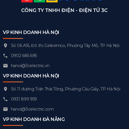
VP KINH DOANH HÀ NỘI
Số 06 A16, Đô thị Geleximco, Phường Tây Mỗ, TP Hà Nội
0902 685 695
hanoi@3celectric.vn
VP KINH DOANH HÀ NỘI
Số 11 đường Trần Thái Tông, Phường Cầu Giấy, TP Hà Nội
0931 899 959
hanoi@3celectric.com
VP KINH DOANH ĐÀ NẴNG