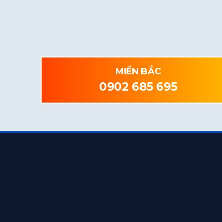
MIỀN BẮC
0902 685 695