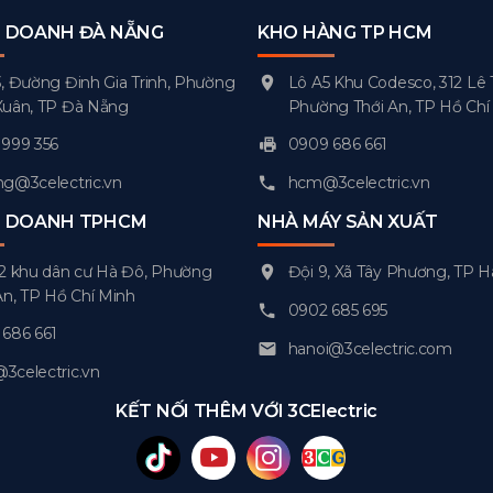
H DOANH ĐÀ NẴNG
KHO HÀNG TP HCM
, Đường Đinh Gia Trinh, Phường
Lô A5 Khu Codesco, 312 Lê 
Xuân, TP Đà Nẵng
Phường Thới An, TP Hồ Chí
999 356
0909 686 661
g@3celectric.vn
hcm@3celectric.vn
H DOANH TPHCM
NHÀ MÁY SẢN XUẤT
2 khu dân cư Hà Đô, Phường
Đội 9, Xã Tây Phương, TP H
An, TP Hồ Chí Minh
0902 685 695
686 661
hanoi@3celectric.com
celectric.vn
KẾT NỐI THÊM VỚI 3CElectric