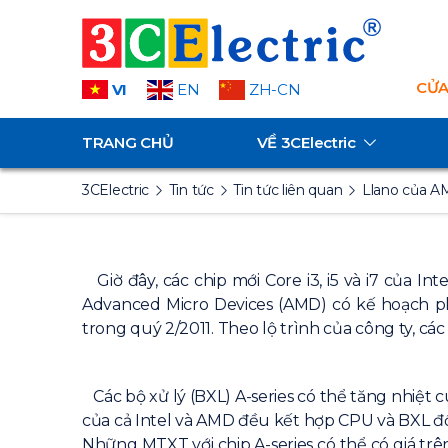
CỬA
VI
EN
ZH-CN
TRANG CHỦ
VỀ
3CElectric
3CElectric
Tin tức
Tin tức liên quan
Llano của AM
Giờ đây, các chip mới Core i3, i5 và i7 của I
Advanced Micro Devices (AMD) có kế hoạch ph
trong quý 2/2011. Theo lộ trình của công ty, các 
Các bộ xử lý (BXL) A-series có thể tăng nhiệt c
của cả Intel và AMD đều kết hợp CPU và BXL đồ
Những MTXT với chip A-series có thể có giá trê