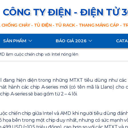
CÔNG TY ĐIỆN - ĐIỆN TỬ 
 CHỐNG CHÁY - TỦ ĐIỆN - TỦ RACK - THANG MÁNG CÁP - 
SẢN PHẨM
BÁO GIÁ 2026
CAT
D làm cuộc chiến chip với Intel nóng lên
ntel đang hiện diện trong những MTXT tiêu dùng như các m
át hành các chip A-series mới (có tên mã là Llano) cho
chip A-series sẽ bao gồm từ 2 – 4 lõi.
uộc chiến chip giữa Intel và AMD khi người tiêu dùng đánh
 họa bên trong một chip duy nhất, nhưng có sức mạnh vô 
n 499 USD (~10,5 triệu đồng), cao hơn so với các MTXT và n