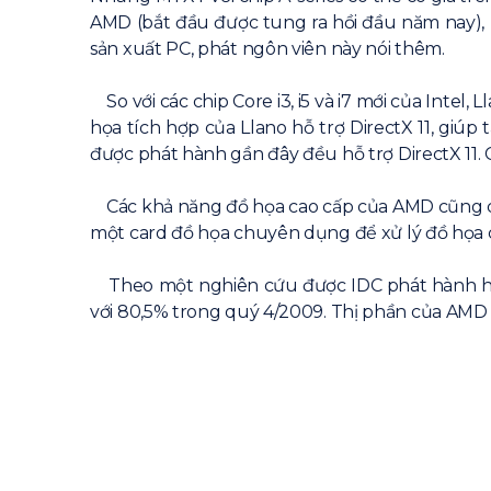
AMD (bắt đầu được tung ra hồi đầu năm nay), 
sản xuất PC, phát ngôn viên này nói thêm.
So với các chip Core i3, i5 và i7 mới của Intel
họa tích hợp của Llano hỗ trợ DirectX 11, giú
được phát hành gần đây đều hỗ trợ DirectX 11. C
Các khả năng đồ họa cao cấp của AMD cũng có t
một card đồ họa chuyên dụng để xử lý đồ họa c
Theo một nghiên cứu được IDC phát hành hồi t
với 80,5% trong quý 4/2009. Thị phần của AMD l