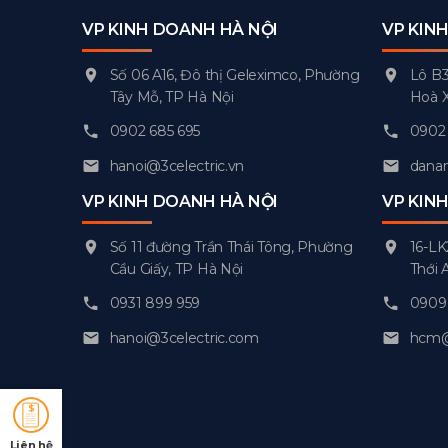
VP KINH DOANH HÀ NỘI
VP KIN
Số 06 A16, Đô thị Geleximco, Phường
Lô B3
Tây Mỗ, TP Hà Nội
Hoà 
0902 685 695
0902 
hanoi@3celectric.vn
danan
VP KINH DOANH HÀ NỘI
VP KIN
Số 11 đường Trần Thái Tông, Phường
16-LK
Cầu Giấy, TP Hà Nội
Thới 
0931 899 959
0909 
hanoi@3celectric.com
hcm@3
Liên hệ