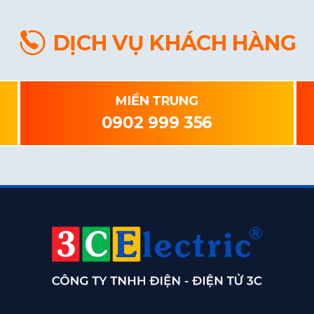
DỊCH VỤ KHÁCH HÀNG
MIỀN TRUNG
0902 999 356