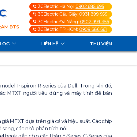
3CElectric Hà Nội:
0902 685 695
3C
3CElectric Cầu Giấy:
0931 899 959
3CElectric Đà Nẵng:
0902 999 356
TRẠM BTS
3CElectric TP.HCM:
0909 686 661
ALOG
LIÊN HỆ
THƯ VIỆN
odel Inspiron R-series của Dell. Trong khi đó,
 các MTXT người tiêu dùng và máy tính để bàn
 giá MTXT dựa trên giá cả và hiệu suất. Các chip
song, các nhà phân tích nói.
etbook gắn chip cấp thấp E-Series, C-Series của