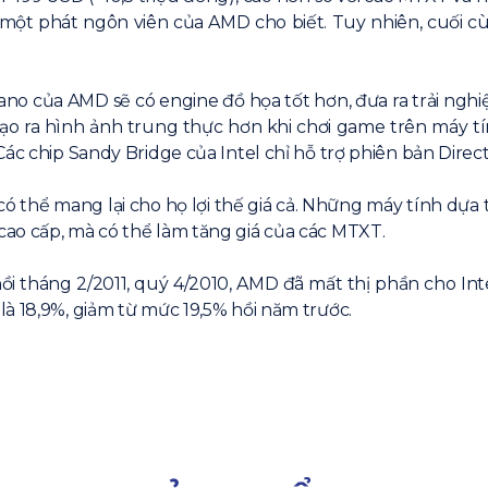
một phát ngôn viên của AMD cho biết. Tuy nhiên, cuối c
, Llano của AMD sẽ có engine đồ họa tốt hơn, đưa ra trải 
p tạo ra hình ảnh trung thực hơn khi chơi game trên máy
ác chip Sandy Bridge của Intel chỉ hỗ trợ phiên bản Direct
hể mang lại cho họ lợi thế giá cả. Những máy tính dựa t
ao cấp, mà có thể làm tăng giá của các MTXT.
háng 2/2011, quý 4/2010, AMD đã mất thị phần cho Intel.
à 18,9%, giảm từ mức 19,5% hồi năm trước.