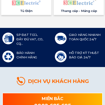
Tủ Điện
Thang cáp - Máng cáp
SP ĐẠT TCCL
GIAO HÀNG NHANH
ĐẦY ĐỦ VAT, CO,
TOÀN QUỐC 24/7
CQ...
BẢO HÀNH
HỖ TRỢ KỸ THUẬT
CHÍNH HÃNG
BÁO GIÁ 24/7
DỊCH VỤ KHÁCH HÀNG
MIỀN BẮC