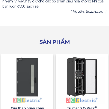
nhiễm. Vì vậy, hãy giữ cho các bộ phận điều hòa không khí của
bạn luôn được sạch sẽ.
( Nguồn: Buzzle.com )
SẢN PHẨM
®
Cửa thép ngăn cháy
Tủ mạng C-Rack