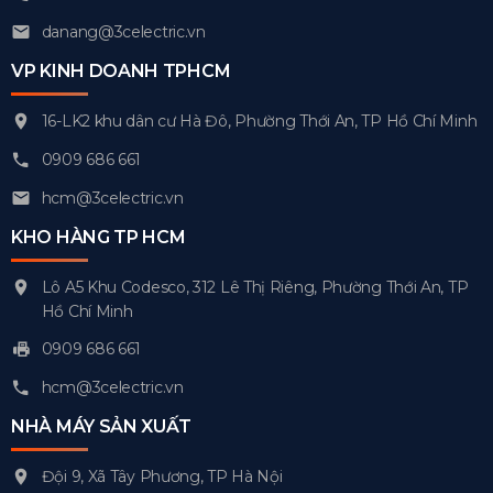
danang@3celectric.vn
VP KINH DOANH TPHCM
16-LK2 khu dân cư Hà Đô, Phường Thới An, TP Hồ Chí Minh
0909 686 661
hcm@3celectric.vn
KHO HÀNG TP HCM
Lô A5 Khu Codesco, 312 Lê Thị Riêng, Phường Thới An, TP
Hồ Chí Minh
0909 686 661
hcm@3celectric.vn
NHÀ MÁY SẢN XUẤT
Đội 9, Xã Tây Phương, TP Hà Nội