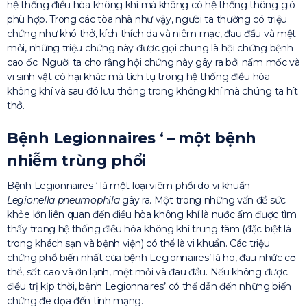
hệ thống điều hòa không khí mà không có hệ thống thông gió
phù hợp. Trong các tòa nhà như vậy, người ta thường có triệu
chứng như khó thở, kích thích da và niêm mạc, đau đầu và mệt
mỏi, những triệu chứng này được gọi chung là hội chứng bệnh
cao ốc. Người ta cho rằng hội chứng này gây ra bởi nấm mốc và
vi sinh vật có hại khác mà tích tụ trong hệ thống điều hòa
không khí và sau đó lưu thông trong không khí mà chúng ta hít
thở.
Bệnh Legionnaires ‘ – một bệnh
nhiễm trùng phổi
Bệnh Legionnaires ‘ là một loại viêm phổi do vi khuẩn
Legionella pneumophila
gây ra. Một trong những vấn đề sức
khỏe lớn liên quan đến điều hòa không khí là nước ấm được tìm
thấy trong hệ thống điều hòa không khí trung tâm (đặc biệt là
trong khách sạn và bệnh viện) có thể là vi khuẩn. Các triệu
chứng phổ biến nhất của bệnh Legionnaires’ là ho, đau nhức cơ
thể, sốt cao và ớn lạnh, mệt mỏi và đau đầu. Nếu không được
điều trị kịp thời, bệnh Legionnaires’ có thể dẫn đến những biến
chứng đe dọa đến tính mạng.