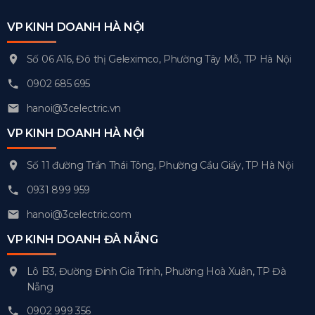
VP KINH DOANH HÀ NỘI
Số 06 A16, Đô thị Geleximco, Phường Tây Mỗ, TP Hà Nội
0902 685 695
hanoi@3celectric.vn
VP KINH DOANH HÀ NỘI
Số 11 đường Trần Thái Tông, Phường Cầu Giấy, TP Hà Nội
0931 899 959
hanoi@3celectric.com
VP KINH DOANH ĐÀ NẴNG
Lô B3, Đường Đinh Gia Trinh, Phường Hoà Xuân, TP Đà
Nẵng
0902 999 356