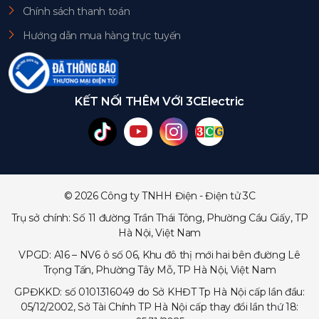
Chính sách thanh toán
Hướng dẫn mua hàng trực tuyến
KẾT NỐI THÊM VỚI 3CElectric
© 2026 Công ty TNHH Điện - Điện tử 3C
Trụ sở chính: Số 11 đường Trần Thái Tông, Phường Cầu Giấy, TP
Hà Nội, Việt Nam
VPGD: A16 – NV6 ô số 06, Khu đô thị mới hai bên đường Lê
Trọng Tấn, Phường Tây Mỗ, TP Hà Nội, Việt Nam
GPĐKKD: số 0101316049 do Sở KHĐT Tp Hà Nội cấp lần đầu:
05/12/2002, Sở Tài Chính TP Hà Nội cấp thay đổi lần thứ 18: