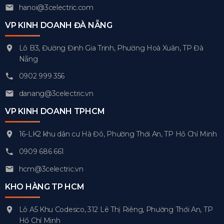
hanoi@3celectric.com
VP KINH DOANH ĐÀ NẴNG
Lô B3, Đường Đinh Gia Trinh, Phường Hoà Xuân, TP Đà
Nẵng
0902 999 356
danang@3celectric.vn
VP KINH DOANH TPHCM
16-LK2 khu dân cư Hà Đô, Phường Thới An, TP Hồ Chí Minh
0909 686 661
hcm@3celectric.vn
KHO HÀNG TP HCM
Lô A5 Khu Codesco, 312 Lê Thị Riêng, Phường Thới An, TP
Hồ Chí Minh