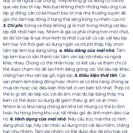
duy trì vẻ ngoài của chúng. Thép không gỉ và đồng có thể bỏ
qua việc bảo trì này. Nếu bạn không thích những hiệu ứng của
lớp gỉ đồng, cần có kế hoạch bảo trì mái nhà thường xuyên để
giữ cho tấm lợp đồng ở trạng thái sáng bóng tự nhiên của nó.
3. Chi phí.
Đồng và thép không gỉ là một trong những vật liệu
lợp đắt nhất hiện nay. Nhôm là giá cả phải chăng hơn một chút,
do đó tôn lợp là lựa chọn kinh tế nhất của tất cả các vật liệu lợp
kim loại. Với thời gian sử dụng ngắn và chi phí thấp, hãy chon
tấm lợp kim loại dạng sóng.
4. Kiểu dáng của mái nhà
. Tấm
lợp kim loại có sẵn thành các tấm ván lợp với nhiều vẻ ngoài
khác nhau. Chúng có thể nhẵn hoặc có kết cấu và thậm chí có
thể được chạm nổi để tạo hình dáng giống các Vật liệu lợp khác,
chẳng hạn như ván lợp gỗ, ngói lợp.
5. Điều kiện thời tiết
. Các
sản phẩm làm bằng đồng hoặc nhôm sẽ có khả năng chống lại
mưa lớn hoặc các điều kiện thời tiết ở ven biển tốt nhất. Thép có
thể bị gỉ sét do tiếp xúc với độ ẩm, mặc dù lợp bằng thép mạ
kẽm có thể được sử dụng để giảm thiểu gỉ sét và ăn mòn.
Nhôm là có khả năng chống ẩm khá tốt nhưng có thể bị lõm
hoặc hư hỏng trong khu vực rất nhiều gió do tính mềm dẻo của
nó.
6. Hình dạng của mái nhà
. Nếu cấu trúc mái nhà có hình
dạng phức tạp, hãy cân nhắc sử dụng một vật liệu mềm, chẳng
hạn như nhôm. Tấm lợp nhôm có thể được đúc để phù hợp với