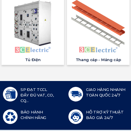
Tủ Điện
Thang cáp - Máng cáp
SP ĐẠT TCCL
GIAO HÀNG NHANH
ĐẦY ĐỦ VAT, CO,
TOÀN QUỐC 24/7
CQ...
BẢO HÀNH
HỖ TRỢ KỸ THUẬT
CHÍNH HÃNG
BÁO GIÁ 24/7