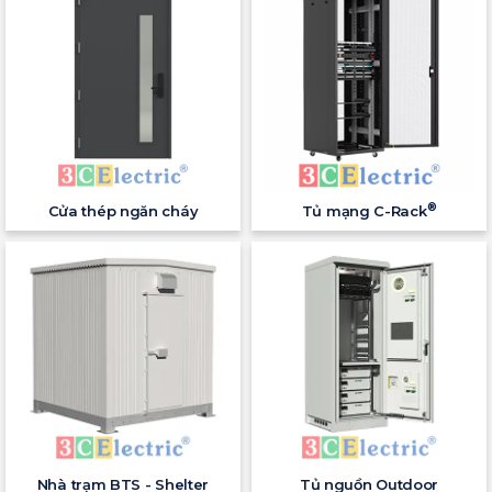
®
Cửa thép ngăn cháy
Tủ mạng C-Rack
Nhà trạm BTS - Shelter
Tủ nguồn Outdoor