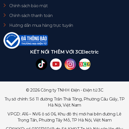
Chính sách bảo mật
Chính sách thanh toán
Hướng dẫn mua hàng trực tuyến
KẾT NỐI THÊM VỚI 3CElectric
© 2026 Công ty TNHH Điện - Điện tử 3C
Trụ sở chính: Số 11 đường Trần Thái Tông, Phường Cầu Giấy, TP
Hà Nội, Việt Nam
VPGD: A16 – NV6 ô số 06, Khu đô thị mới hai bên đường Lê
Trọng Tấn, Phường Tây Mỗ, TP Hà Nội, Việt Nam
GPĐKKD: số 0101316049 do Sở KHĐT Tp Hà Nội cấp lần đầu: