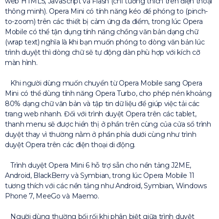
web HTML5, JavaScript và Flash (chỉ tương thích trên điện thoại
thông minh). Opera Mini có tính năng kéo để phóng to (pinch-
to-zoom) trên các thiết bị cảm ứng đa điểm, trong lúc Opera
Mobile có thể tận dụng tính năng chồng văn bản dạng chữ
(wrap text) nghĩa là khi bạn muốn phóng to dòng văn bản lúc
trình duyệt thì dòng chữ sẽ tự động dàn phù hợp với kích cỡ
màn hình.
Khi người dùng muốn chuyển từ Opera Mobile sang Opera
Mini có thể dùng tính năng Opera Turbo, cho phép nén khoảng
80% dạng chữ văn bản và tập tin dữ liệu để giúp việc tải các
trang web nhanh. Đối với trình duyệt Opera trên các tablet,
thanh menu sẽ được hiển thị ở phần trên cùng của cửa sổ trình
duyệt thay vì thường nằm ở phần phía dưới cùng như trình
duyệt Opera trên các điện thoại di động.
Trình duyệt Opera Mini 6 hỗ trợ sẵn cho nền tảng J2ME,
Android, BlackBerry và Symbian, trong lúc Opera Mobile 11
tương thích với các nền tảng như Android, Symbian, Windows
Phone 7, MeeGo và Maemo.
Người dùng thường bối rối khi phân biệt giữa trình duyệt