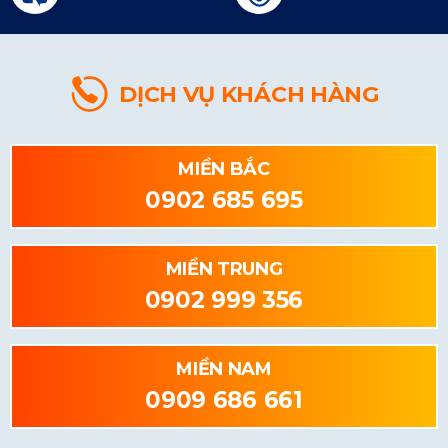
DỊCH VỤ KHÁCH HÀNG
MIỀN BẮC
0902 685 695
MIỀN TRUNG
0902 999 356
MIỀN NAM
0909 686 661