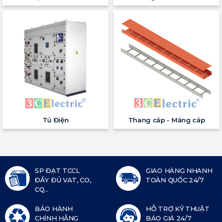
Tủ Điện
Thang cáp - Máng cáp
SP ĐẠT TCCL
GIAO HÀNG NHANH
ĐẦY ĐỦ VAT, CO,
TOÀN QUỐC 24/7
CQ...
BẢO HÀNH
HỖ TRỢ KỸ THUẬT
CHÍNH HÃNG
BÁO GIÁ 24/7