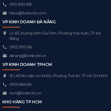
0931 899 959
hanoi@3celectric.com
VP KINH DOANH ĐÀ NẴNG
Lô B3, Đường Đinh Gia Trinh, Phường Hoà Xuân, TP Đà
Nẵng
0902 999 356
danang@3celectric.vn
VP KINH DOANH TPHCM
16-LK2 khu dân cư Hà Đô, Phường Thới An, TP Hồ Chí Minh
0909 686 661
hcm@3celectric.vn
KHO HÀNG TP HCM