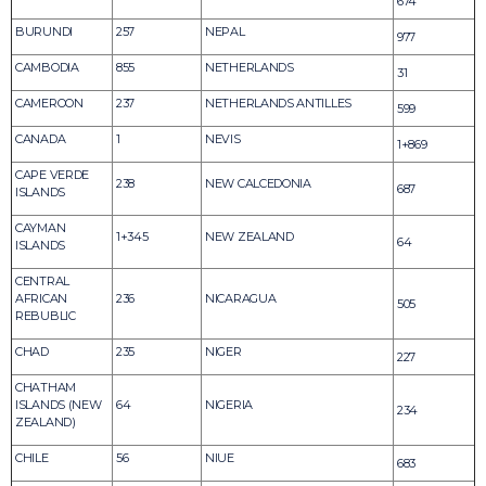
674
BURUNDI
257
NEPAL
977
CAMBODIA
855
NETHERLANDS
31
CAMEROON
237
NETHERLANDS ANTILLES
599
CANADA
1
NEVIS
1+869
CAPE VERDE
238
NEW CALCEDONIA
687
ISLANDS
CAYMAN
1+345
NEW ZEALAND
64
ISLANDS
CENTRAL
AFRICAN
236
NICARAGUA
505
REBUBLIC
CHAD
235
NIGER
227
CHATHAM
ISLANDS (NEW
64
NIGERIA
234
ZEALAND)
CHILE
56
NIUE
683