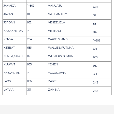
JAMAICA
1+809
VANUATU
678
JAPAN
81
VATICAN CITY
39
JORDAN
962
VENEZUELA
58
KAZAKHSTAN
7
VIETNAM
84
KENYA
254
WAKE ISLAND
1+808
KIRIBATI
686
WALLIS & FUTUNA
681
KOREA, SOUTH
82
WESTERN SOMOA
685
KUWAIT
965
YEMEN
967
KYRGYSTAN
7
YUGOSLAVIA
381
LAOS
856
ZAIRE
243
LATVIA
371
ZAMBIA
260