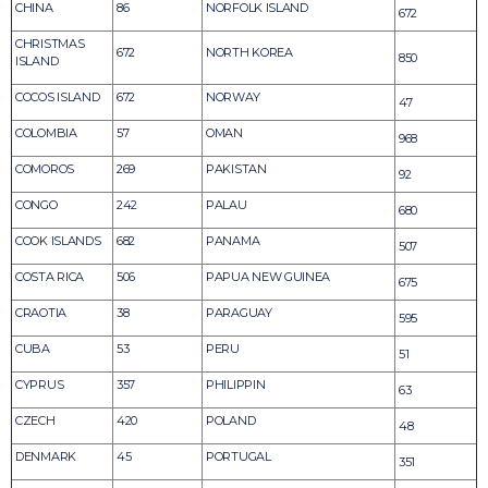
CHINA
86
NORFOLK ISLAND
672
CHRISTMAS
672
NORTH KOREA
850
ISLAND
COCOS ISLAND
672
NORWAY
47
COLOMBIA
57
OMAN
968
COMOROS
269
PAKISTAN
92
CONGO
242
PALAU
680
COOK ISLANDS
682
PANAMA
507
COSTA RICA
506
PAPUA NEW GUINEA
675
CRAOTIA
38
PARAGUAY
595
CUBA
53
PERU
51
CYPRUS
357
PHILIPPIN
63
CZECH
420
POLAND
48
DENMARK
45
PORTUGAL
351