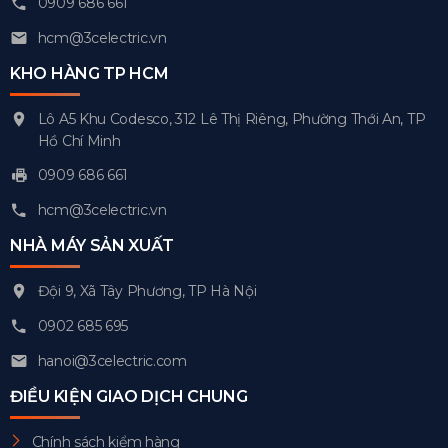
0909 686 661
hcm@3celectric.vn
KHO HÀNG TP HCM
Lô A5 Khu Codesco, 312 Lê Thị Riêng, Phường Thới An, TP
Hồ Chí Minh
0909 686 661
hcm@3celectric.vn
NHÀ MÁY SẢN XUẤT
Đội 9, Xã Tây Phương, TP Hà Nội
0902 685 695
hanoi@3celectric.com
ĐIỀU KIỆN GIAO DỊCH CHUNG
Chính sách kiểm hàng