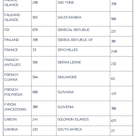
FAEROE
298
SAO TONE
378
ISLANDS
FALKAND
500
SAUDI ARABIA
966
ISLANDS
FIJI
679
SENEGAL REPUBLIC
221
FINLAND
358
SERBIA, REPUBLIC OF
381
FRANCE
33
SEYCHELLES
248
FRANCH
596
SIERRA LEONE
232
ANTILLIES
FRENCH
594
SINGAPORE
65
GUIANA
FRENCH
689
SLOVAKIA
421
POLYNESIA
FYROM
389
SLOVENIA
386
(MACEDONIA)
GABON
241
SOLOMON ISLANDS
677
GAMBIA
220
SOUTH AFRICA
27