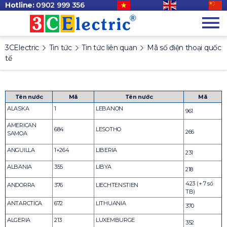
Hotline:
0902 999 356
3CElectric
Tin tức
Tin tức liên quan
Mã số điện thoại quốc
tế
Tên nước
Mã
Tên nước
Mã
ALASKA
1
LEBANON
961
AMERICAN
684
LESOTHO
266
SAMOA
ANGUILLA
1+264
LIBERIA
231
ALBANIA
355
LIBYA
218
423 (+ 7 số
ANDORRA
376
LIECHTENSTIEN
TB)
ANTARCTICA
672
LITHUANIA
370
ALGERIA
213
LUXEMBURGE
352