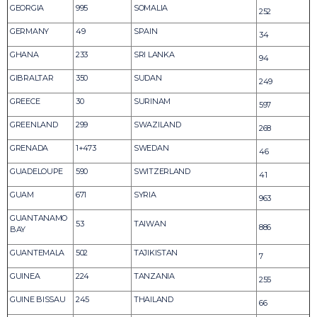
GEORGIA
995
SOMALIA
252
GERMANY
49
SPAIN
34
GHANA
233
SRI LANKA
94
GIBRALTAR
350
SUDAN
249
GREECE
30
SURINAM
597
GREENLAND
299
SWAZILAND
268
GRENADA
1+473
SWEDAN
46
GUADELOUPE
590
SWITZERLAND
41
GUAM
671
SYRIA
963
GUANTANAMO
53
TAIWAN
886
BAY
GUANTEMALA
502
TAJIKISTAN
7
GUINEA
224
TANZANIA
255
GUINE BISSAU
245
THAILAND
66