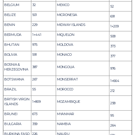
BELGIUM
32
MEXICO
52
BELIZE
501
MICRONESIA
691
BENIN
229
MIDWAY ISLANDS
1+209
BERMUDA
1+441
MIQUELON
508
BHUTAN
975
MOLDOVA
373
BOLIVIA
591
MONACO
377
BOSNIA &
387
MONGOLIA
976
HERZEGOVINA
BOTSWANA
267
MONSERRAT
1+664
BRAZIL
55
MOROCCO
212
BRITISH VIRGIN
1+809
MOZAMBIQUE
258
ISLANDS
BRUNEI
673
MYANMAR
95
BULGARIA
359
NAMBIA
264
BURKINA FASO
226
NAURU