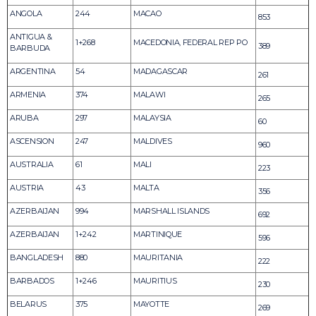
ANGOLA
244
MACAO
853
ANTIGUA &
1+268
MACEDONIA, FEDERAL REP PO
389
BARBUDA
ARGENTINA
54
MADAGASCAR
261
ARMENIA
374
MALAWI
265
ARUBA
297
MALAYSIA
60
ASCENSION
247
MALDIVES
960
AUSTRALIA
61
MALI
223
AUSTRIA
43
MALTA
356
AZERBAIJAN
994
MARSHALL ISLANDS
692
AZERBAIJAN
1+242
MARTINIQUE
596
BANGLADESH
880
MAURITANIA
222
BARBADOS
1+246
MAURITIUS
230
BELARUS
375
MAYOTTE
269