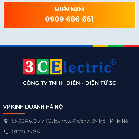
MIỀN NAM
0909 686 661
VP KINH DOANH HÀ NỘI
Số 06 A16, Đô thị Geleximco, Phường Tây Mỗ, TP Hà Nội
0902 685 695