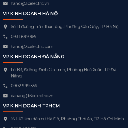
hanoi@3celectric.vn
VP KINH DOANH HÀ NỘI
Số 11 đường Trần Thái Tông, Phường Cầu Giấy, TP Hà Nội
0931 899 959
hanoi@3celectric.com
VP KINH DOANH ĐÀ NẴNG
Lô B3, Đường Đinh Gia Trinh, Phường Hoà Xuân, TP Đà
Nẵng
0902 999 356
danang@3celectric.vn
VP KINH DOANH TPHCM
16-LK2 khu dân cư Hà Đô, Phường Thới An, TP Hồ Chí Minh