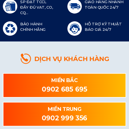
SP ĐẠT TCCL
GIAO HÀNG NHANH
ĐẦY ĐỦ VAT, CO,
TOÀN QUỐC 24/7
CQ...
BẢO HÀNH
HỖ TRỢ KỸ THUẬT
CHÍNH HÃNG
BÁO GIÁ 24/7
DỊCH VỤ KHÁCH HÀNG
MIỀN BẮC
0902 685 695
MIỀN TRUNG
0902 999 356