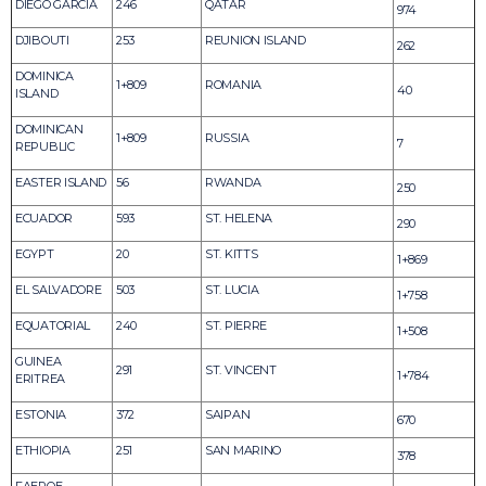
DIEGO GARCIA
246
QATAR
974
DJIBOUTI
253
REUNION ISLAND
262
DOMINICA
1+809
ROMANIA
40
ISLAND
DOMINICAN
1+809
RUSSIA
7
REPUBLIC
EASTER ISLAND
56
RWANDA
250
ECUADOR
593
ST. HELENA
290
EGYPT
20
ST. KITTS
1+869
EL SALVADORE
503
ST. LUCIA
1+758
EQUATORIAL
240
ST. PIERRE
1+508
GUINEA
291
ST. VINCENT
1+784
ERITREA
ESTONIA
372
SAIPAN
670
ETHIOPIA
251
SAN MARINO
378