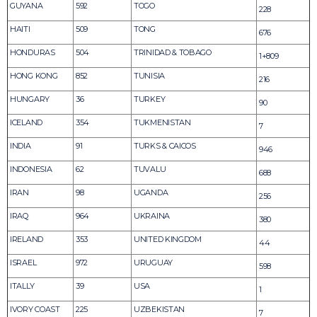
GUYANA
592
TOGO
228
HAITI
509
TONG
676
HONDURAS
504
TRINIDAD & TOBAGO
1+809
HONG KONG
852
TUNISIA
216
HUNGARY
36
TURKEY
90
ICELAND
354
TUKMENISTAN
7
INDIA
91
TURKS & CAICOS
946
INDONESIA
62
TUVALU
688
IRAN
98
UGANDA
256
IRAQ
964
UKRAINA
380
IRELAND
353
UNITED KINGDOM
44
ISRAEL
972
URUGUAY
598
ITALLY
39
USA
1
IVORY COAST
225
UZBEKISTAN
7