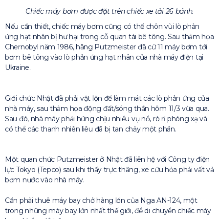
Chiếc máy bơm được đặt trên chiếc xe tải 26 bánh.
Nếu cần thiết, chiếc máy bơm cũng có thể chôn vùi lò phản
ứng hạt nhân bị hư hại trong cỗ quan tài bê tông. Sau thảm họa
Chernobyl năm 1986, hãng Putzmeister đã cử 11 máy bơm tới
bơm bê tông vào lò phản ứng hạt nhân của nhà máy điện tại
Ukraine.
Giới chức Nhật đã phải vật lộn để làm mát các lò phản ứng của
nhà máy, sau thảm họa động đất/sóng thần hôm 11/3 vừa qua.
Sau đó, nhà máy phải hứng chịu nhiều vụ nổ, rò rỉ phóng xạ và
có thể các thanh nhiên liêu đã bị tan chảy một phần.
Một quan chức Putzmeister ở Nhật đã liên hệ với Công ty điện
lực Tokyo (Tepco) sau khi thấy trực thăng, xe cứu hỏa phải vất vả
bơm nước vào nhà máy.
Cần phải thuê máy bay chở hàng lớn của Nga AN-124, một
trong những máy bay lớn nhất thế giới, để di chuyển chiếc máy