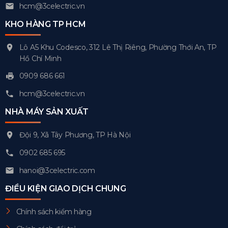
hcm@3celectric.vn
KHO HÀNG TP HCM
Lô A5 Khu Codesco, 312 Lê Thị Riêng, Phường Thới An, TP
Hồ Chí Minh
0909 686 661
hcm@3celectric.vn
NHÀ MÁY SẢN XUẤT
Đội 9, Xã Tây Phương, TP Hà Nội
0902 685 695
hanoi@3celectric.com
ĐIỀU KIỆN GIAO DỊCH CHUNG
Chính sách kiểm hàng