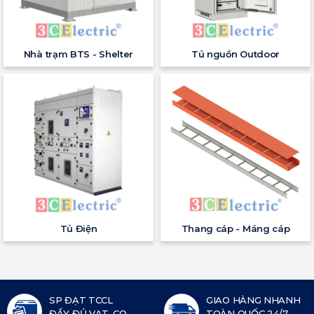
Nhà trạm BTS - Shelter
Tủ nguồn Outdoor
Tủ Điện
Thang cáp - Máng cáp
SP ĐẠT TCCL
GIAO HÀNG NHANH
ĐẦY ĐỦ VAT, CO,
TOÀN QUỐC 24/7