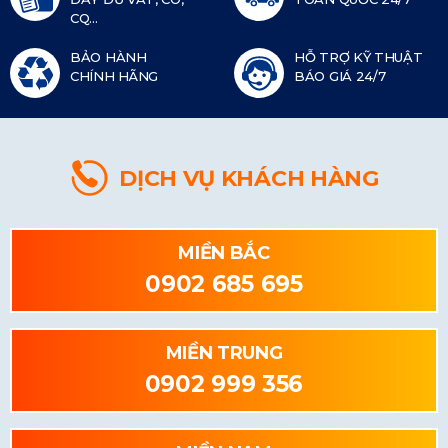
CQ...
BẢO HÀNH
HỖ TRỢ KỸ THUẬT
CHÍNH HÃNG
BÁO GIÁ 24/7
DỊCH VỤ KHÁCH HÀNG
MIỀN BẮC
0902 685 695
MIỀN TRUNG
0902 999 356