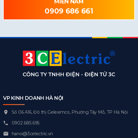
MIỀN NAM
0909 686 661
VP KINH DOANH HÀ NỘI
Số 06 A16, Đô thị Geleximco, Phường Tây Mỗ, TP Hà Nội
0902 685 695
hanoi@3celectric.vn