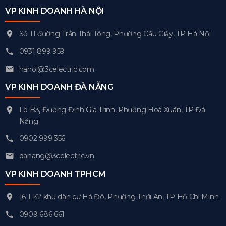
VP KINH DOANH HÀ NỘI
Số 11 đường Trần Thái Tông, Phường Cầu Giấy, TP Hà Nội
0931 899 959
hanoi@3celectric.com
VP KINH DOANH ĐÀ NẴNG
Lô B3, Đường Đinh Gia Trinh, Phường Hoà Xuân, TP Đà
Nẵng
0902 999 356
danang@3celectric.vn
VP KINH DOANH TPHCM
16-LK2 khu dân cư Hà Đô, Phường Thới An, TP Hồ Chí Minh
0909 686 661