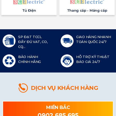
Tủ Điện
Thang cáp - Máng cáp
SP ĐẠT TCCL
GIAO HÀNG NHANH
ĐẦY ĐỦ VAT, CO,
TOÀN QUỐC 24/7
CQ...
BẢO HÀNH
HỖ TRỢ KỸ THUẬT
CHÍNH HÃNG
BÁO GIÁ 24/7
DỊCH VỤ KHÁCH HÀNG
MIỀN BẮC
0902 685 695