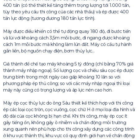
400 tấn (có thể thiết kế tăng thêm trọng lượng tới 1.000 tấn,
tùy theo yêu cầu thi công của các nhà thầu) và ép được 400
tấn lực động (tương đương 180 tấn lực tĩnh).
Máy được điều khiển có thể tự động quay 180 độ, đi bước tiến
và lùi với khoảng cách 3,5m mỗi bước, đi ngang được khoảng
cách 1m mỗi bước mà không làm lún đất. Máy có cẩu tự hành
gắn liền, bộ nguồn chạy điện, bơm thủy lực…
Giá thành để chế tạo máy khoảng 5 tỷ đồng (chỉ bằng 70% giá
thành máy nhập ngoại). Số lượng cọc và chiều sâu cọc ép được
trung bình trong một ngày cao gấp khoảng 10 lần so với
phương pháp ép thủ công; so với các máy nhập ngoại thì loại
máy này cũng có trọng lượng và áp lực nén cao hơn.
Máy ép cọc thủy lực do ông Sáu thiết kế thích hợp với thi công
ép các loại cọc tròn, cọc vuông, cọc chữ H ở mọi loại địa hình và
độ dài của cọc không bị hạn chế. Khi thi công, máy ép cọc ít
gây tiếng ồn, không gây ô nhiễm và chấn động môi trường
xung quanh nên phù hợp cho thi công xây dựng các công trình
ở khu vực thành thị, khu vực có quy định giới hạn về chấn động