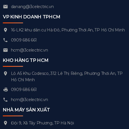
danang@3celectric.vn
VP KINH DOANH TPHCM
16-LK2 khu dân cư Hà Đô, Phường Thới An, TP Hồ Chí Minh
0909 686 661
hcm@3celectric.vn
KHO HÀNG TP HCM
Lô A5 Khu Codesco, 312 Lê Thị Riêng, Phường Thới An, TP
Hồ Chí Minh
0909 686 661
hcm@3celectric.vn
NHÀ MÁY SẢN XUẤT
Đội 9, Xã Tây Phương, TP Hà Nội