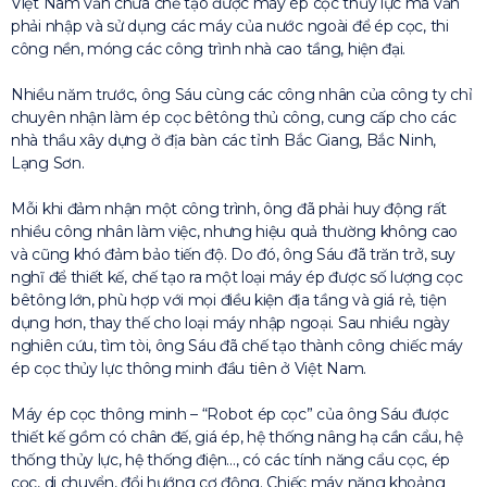
Việt Nam vẫn chưa chế tạo được máy ép cọc thủy lực mà vẫn
phải nhập và sử dụng các máy của nước ngoài để ép cọc, thi
công nền, móng các công trình nhà cao tầng, hiện đại.
Nhiều năm trước, ông Sáu cùng các công nhân của công ty chỉ
chuyên nhận làm ép cọc bêtông thủ công, cung cấp cho các
nhà thầu xây dựng ở địa bàn các tỉnh Bắc Giang, Bắc Ninh,
Lạng Sơn.
Mỗi khi đảm nhận một công trình, ông đã phải huy động rất
nhiều công nhân làm việc, nhưng hiệu quả thường không cao
và cũng khó đảm bảo tiến độ. Do đó, ông Sáu đã trăn trở, suy
nghĩ để thiết kế, chế tạo ra một loại máy ép được số lượng cọc
bêtông lớn, phù hợp với mọi điều kiện địa tầng và giá rẻ, tiện
dụng hơn, thay thế cho loại máy nhập ngoại. Sau nhiều ngày
nghiên cứu, tìm tòi, ông Sáu đã chế tạo thành công chiếc máy
ép cọc thủy lực thông minh đầu tiên ở Việt Nam.
Máy ép cọc thông minh – “Robot ép cọc” của ông Sáu được
thiết kế gồm có chân đế, giá ép, hệ thống nâng hạ cần cẩu, hệ
thống thủy lực, hệ thống điện…, có các tính năng cẩu cọc, ép
cọc, di chuyển, đổi hướng cơ động. Chiếc máy nặng khoảng