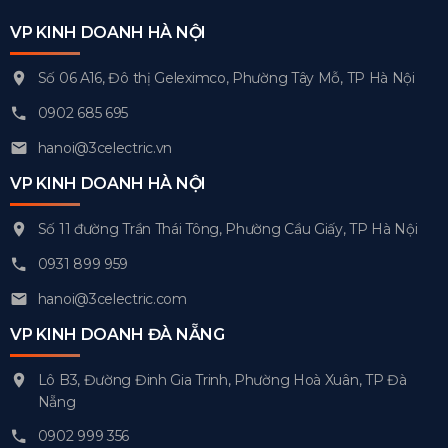
VP KINH DOANH HÀ NỘI
Số 06 A16, Đô thị Geleximco, Phường Tây Mỗ, TP Hà Nội
0902 685 695
hanoi@3celectric.vn
VP KINH DOANH HÀ NỘI
Số 11 đường Trần Thái Tông, Phường Cầu Giấy, TP Hà Nội
0931 899 959
hanoi@3celectric.com
VP KINH DOANH ĐÀ NẴNG
Lô B3, Đường Đinh Gia Trinh, Phường Hoà Xuân, TP Đà
Nẵng
0902 999 356