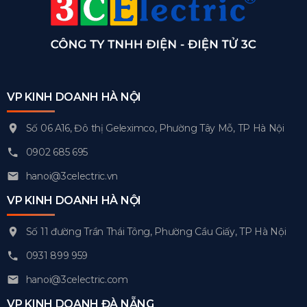
VP KINH DOANH HÀ NỘI
Số 06 A16, Đô thị Geleximco, Phường Tây Mỗ, TP Hà Nội
0902 685 695
hanoi@3celectric.vn
VP KINH DOANH HÀ NỘI
Số 11 đường Trần Thái Tông, Phường Cầu Giấy, TP Hà Nội
0931 899 959
hanoi@3celectric.com
VP KINH DOANH ĐÀ NẴNG