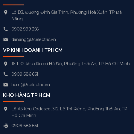
Lô B3, Đường Đinh Gia Trinh, Phường Hoà Xuân, TP Đà
Nẵng
0902 999 356
danang@3celectric.vn
VP KINH DOANH TPHCM
16-LK2 khu dân cư Hà Đô, Phường Thới An, TP Hồ Chí Minh
0909 686 661
hcm@3celectric.vn
KHO HÀNG TP HCM
Lô A5 Khu Codesco, 312 Lê Thị Riêng, Phường Thới An, TP
Hồ Chí Minh
0909 686 661