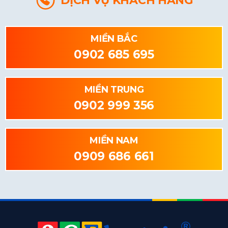
DỊCH VỤ KHÁCH HÀNG
MIỀN BẮC
0902 685 695
MIỀN TRUNG
0902 999 356
MIỀN NAM
0909 686 661