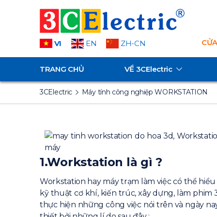
CỬA
VI
EN
ZH-CN
TRANG CHỦ
VỀ
3CElectric
3CElectric
Máy tính công nghiệp WORKSTATION
1.
Workstation là gì ?
Workstation hay máy trạm làm việc có thể hiểu
kỹ thuật cơ khí, kiến trúc, xây dựng, làm phi
thực hiện những công việc nói trên và ngày n
thiết bởi những lí do sau đây :