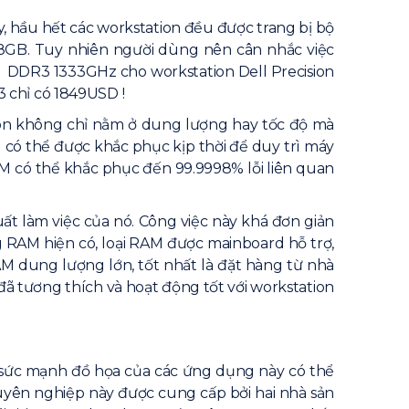
, hầu hết các workstation đều được trang bị bộ
8GB. Tuy nhiên người dùng nên cân nhắc việc
B DDR3 1333GHz cho workstation Dell Precision
 chỉ có 1849USD !
ion không chỉ nằm ở dung lượng hay tốc độ mà
u có thể được khắc phục kịp thời để duy trì máy
RAM có thể khắc phục đến 99.9998% lỗi liên quan
t làm việc của nó. Công việc này khá đơn giản
 RAM hiện có, loại RAM được mainboard hỗ trợ,
M dung lượng lớn, tốt nhất là đặt hàng từ nhà
ã tương thích và hoạt động tốt với workstation
ỏi sức mạnh đồ họa của các ứng dụng này có thể
huyên nghiệp này được cung cấp bởi hai nhà sản