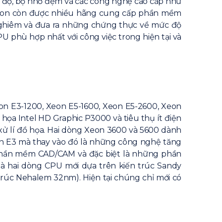
tốc độ, bộ nhớ đệm và các công nghệ cao cấp như
eon còn được nhiều hãng cung cấp phần mềm
 nghiêm và đưa ra những chứng thực về mức độ
 phù hợp nhất với công việc trong hiện tại và
on E3-1200, Xeon E5-1600, Xeon E5-2600, Xeon
ọa Intel HD Graphic P3000 và tiêu thụ ít điện
ử lí đồ họa. Hai dòng Xeon 3600 và 5600 dành
n E3 mà thay vào đó là những công nghệ tăng
 phần mềm CAD/CAM và đặc biệt là những phần
 hai dòng CPU mới dựa trên kiến trúc Sandy
trúc Nehalem 32nm). Hiện tại chúng chỉ mới có