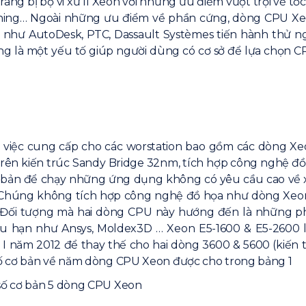
rang bị bộ vi xử lí Xeon với những ưu điểm vượt trội về 
ching… Ngoài những ưu điểm về phần cứng, dòng CPU X
) như AutoDesk, PTC, Dassault Systèmes tiến hành thử
g là một yếu tố giúp người dùng có cơ sở để lựa chọn CPU
n việc cung cấp cho các worstation bao gồm các dòng Xe
rên kiến trúc Sandy Bridge 32nm, tích hợp công nghệ đồ h
 bản để chạy những ứng dụng không có yêu cầu cao về x
. Chúng không tích hợp công nghệ đồ họa như dòng Xeo
ệu. Đối tượng mà hai dòng CPU này hướng đến là những
hạn như Ansys, Moldex3D … Xeon E5-1600 & E5-2600 là
 I năm 2012 để thay thế cho hai dòng 3600 & 5600 (kiến 
số cơ bản về năm dòng CPU Xeon được cho trong bảng 1