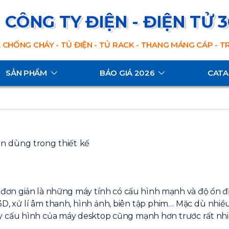
CÔNG TY ĐIỆN - ĐIỆN TỬ 
 CHỐNG CHÁY - TỦ ĐIỆN - TỦ RACK - THANG MÁNG CÁP - 
SẢN PHẨM
BÁO GIÁ 2026
CAT
 đơn giản là những máy tính có cấu hình mạnh và độ ổn đ
m 3D, xử lí âm thanh, hình ảnh, biên tập phim… Mặc dù nh
ay cấu hình của máy desktop cũng mạnh hơn trước rất nhi