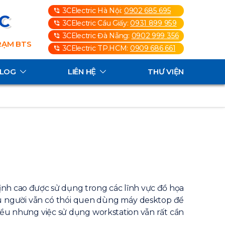
3CElectric Hà Nội:
0902 685 695
3C
3CElectric Cầu Giấy:
0931 899 959
3CElectric Đà Nẵng:
0902 999 356
TRẠM BTS
3CElectric TP.HCM:
0909 686 661
ALOG
LIÊN HỆ
THƯ VIỆN
ịnh cao được sử dụng trong các lĩnh vực đồ họa
iều người vẫn có thói quen dùng máy desktop để
ều nhưng việc sử dụng workstation vẫn rất cần