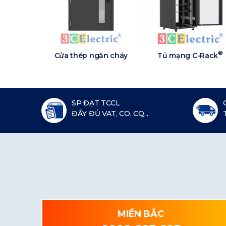
®
Cửa thép ngăn cháy
Tủ mạng C-Rack
SP ĐẠT TCCL
ĐẦY ĐỦ VAT, CO, CQ...
MIỀN BẮC