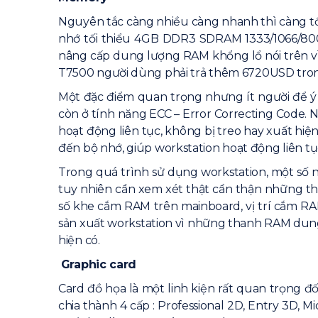
Nguyên tắc càng nhiều càng nhanh thì càng tốt
nhớ tối thiểu 4GB DDR3 SDRAM 1333/1066/800
nâng cấp dung lượng RAM khổng lổ nói trên vì
T7500 người dùng phải trả thêm 6720USD trong
Một đặc điểm quan trọng nhưng ít người để ý
còn ở tính năng ECC – Error Correcting Code. N
hoạt động liên tục, không bị treo hay xuất hiệ
đến bộ nhớ, giúp workstation hoạt động liên tục,
Trong quá trình sử dụng workstation, một số 
tuy nhiên cần xem xét thật cẩn thận những th
số khe cắm RAM trên mainboard, vị trí cắm RA
sản xuất workstation vì những thanh RAM dung 
hiện có.
Graphic card
Card đồ họa là một linh kiện rất quan trọng đ
chia thành 4 cấp : Professional 2D, Entry 3D,