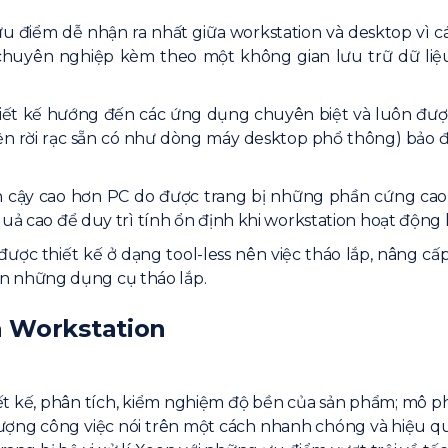
 ưu điểm dễ nhận ra nhất giữa workstation và desktop vì
 chuyên nghiệp kèm theo một không gian lưu trữ dữ liệ
hiết kế hướng đến các ứng dụng chuyên biệt và luôn đượ
 kiện rời rạc sẵn có như dòng máy desktop phổ thông) b
in cậy cao hơn PC do được trang bị những phần cứng cao 
uả cao để duy trì tính ổn định khi workstation hoạt động li
ược thiết kế ở dạng tool-less nên việc tháo lắp, nâng cấp
 những dụng cụ tháo lắp.
a Workstation
iết kế, phân tích, kiểm nghiệm độ bền của sản phẩm; mô 
i lượng công việc nói trên một cách nhanh chóng và hiệu