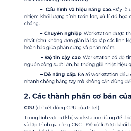
– Cấu hình và hiệu năng cao
. Đây là
nhiệm khối lượng tính toán lớn, xử lí đồ họa
chóng.
– Chuyên nghiệp
. Workstation được t
nhất (chứ không đơn giản là láp ráp các linh
hoàn hảo giữa phần cứng và phần mềm.
– Độ tin cậy cao
. Workstation có độ t
nguồn công suất lớn, hệ thống giải nhiệt hiệu q
– Dễ nâng cấp.
Đa số workstation đều đ
nhanh chóng bằng tay mà không cần dùng đến
2.
Các thành phần cơ bản củ
CPU
(chỉ xét dòng CPU của Intel)
Trong lĩnh vực cơ khí, workstation dùng để th
và lập trình gia công CNC… Để xử lí được khố