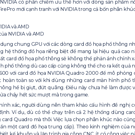
 NVIDIA có phần chiếm ưu thế hơn với dòng sản phẩm n
m FirePro mới cạnh tranh với NVIDIA trong cả bốn phân kh
 của NVIDIA và AMD
 dụng chung GPU với các dòng card đồ họa phổ thông như
ng hệ thống đồ họa riêng biệt để mang lại hiệu quả cao n
uất card đồ họa phổ thông sẽ không thể phản ánh chính
nh phổ thông dù cao cấp cũng không thể cho ra kết quả
 Z600 với card đồ họa NVIDIA Quadro 2000 để mô phỏng 
hoàn toàn so với khi dùng những card màn hình phổ t
không hề bị giựt, đứt quãng. Điều này chưa hề làm đượ
 lửa cháy hết sức mượt mà trong game.
i chính xác, người dùng nên tham khảo cấu hình đề ngh
định. Ví dụ, dù có thể chạy trên cả 2 hệ thống dùng 
g card Quadro mà thôi. Việc lựa chọn phân khúc nào cũng 
 một card đồ họa trung cấp). Theo kinh nghiệm của người
iết kế khuôn và lập trình gia công CNC, ít có công việc n