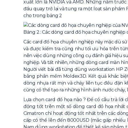
xuất lớn là NVIDIA và AMD. Những năm trước
đầu quay trở lại và tung ra một loạt sản phẩ
cho trong bảng 2
Bảng 2 : Các dòng card đồ họa chuyên nghiệp
Các card đồ họa chuyên nghiệp này mặc dù sử
và được kiểm tra cũng như tối ưu hóa trên từ
nên việc dùng những công cụ đánh giá hiệu s
nghiệp. Và tất nhiên, những dòng card màn hì
Người viết bài đã từng dùng workstation HP
bằng phần mềm Moldex3D. Kết quả khác biệt 
dòng nhựa rất mịn và chảy liên tục đều đặn 
cũng có thể tạo ra những hình ảnh nước chảy,
Lựa chọn card đồ họa nào ? Để có câu trả lờ
động tốt trên một số dòng card đồ họa nhất 
Cimatron chỉ hoạt động tốt nhất trên các dòn
cấp có thể lên đến 8000USD (mắc gấp nhiều lần
Nam dùng workstation để thiết kế sản phẩm, th