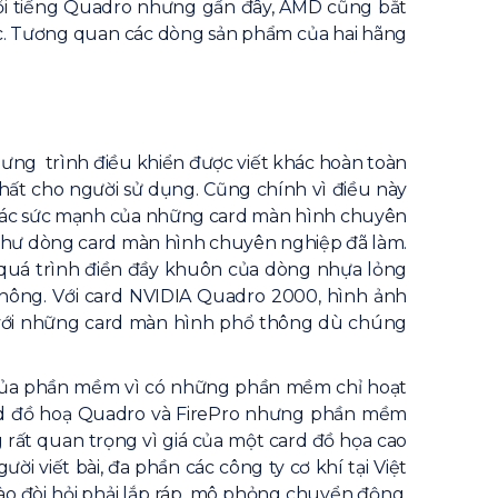
ổi tiếng Quadro nhưng gần đây, AMD cũng bắt
úc. Tương quan các dòng sản phẩm của hai hãng
ng trình điều khiển được viết khác hoàn toàn
hất cho người sử dụng. Cũng chính vì điều này
 xác sức mạnh của những card màn hình chuyên
 như dòng card màn hình chuyên nghiệp đã làm.
quá trình điền đầy khuôn của dòng nhựa lỏng
hông. Với card NVIDIA Quadro 2000, hình ảnh
c với những card màn hình phổ thông dù chúng
ị của phần mềm vì có những phần mềm chỉ hoạt
card đồ hoạ Quadro và FirePro nhưng phần mềm
rất quan trọng vì giá của một card đồ họa cao
 viết bài, đa phần các công ty cơ khí tại Việt
ào đòi hỏi phải lắp ráp, mô phỏng chuyển động,