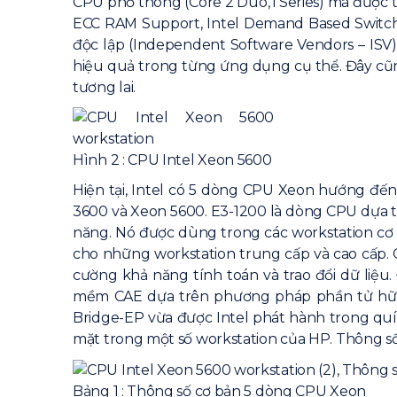
CPU phổ thông (Core 2 Duo, i Series) mà được t
ECC RAM Support, Intel Demand Based Swit
độc lập (Independent Software Vendors – ISV
hiệu quả trong từng ứng dụng cụ thể. Đây cũn
tương lai.
Hình 2 : CPU Intel Xeon 5600
Hiện tại, Intel có 5 dòng CPU Xeon hướng đế
3600 và Xeon 5600. E3-1200 là dòng CPU dựa t
năng. Nó được dùng trong các workstation cơ
cho những workstation trung cấp và cao cấp
cường khả năng tính toán và trao đổi dữ li
mềm CAE dựa trên phương pháp phần tử hữu 
Bridge-EP vừa được Intel phát hành trong quí
mặt trong một số workstation của HP. Thông 
Bảng 1 : Thông số cơ bản 5 dòng CPU Xeon