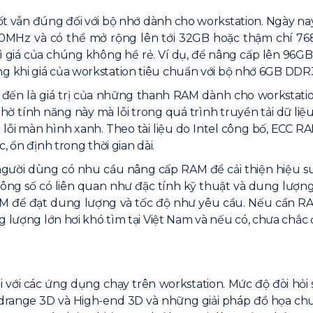
 vẫn đúng đối với bộ nhớ dành cho workstation. Ngày nay
MHz và có thể mở rộng lên tới 32GB hoặc thậm chí 76
 giá của chúng không hề rẻ. Ví dụ, để nâng cấp lên 96G
 khi giá của workstation tiêu chuẩn với bộ nhớ 6GB DDR3
 đến là giá trị của những thanh RAM dành cho workstat
hờ tính năng này mà lỗi trong quá trình truyền tải dữ liệ
n lỗi màn hình xanh. Theo tài liệu do Intel công bố, ECC 
 ổn định trong thời gian dài.
người dùng có nhu cầu nâng cấp RAM để cải thiện hiệu suấ
ông số có liên quan như đặc tính kỹ thuật và dung lượng
M để đạt dung lượng và tốc độ như yêu cầu. Nếu cần RA
lượng lớn hơi khó tìm tại Việt Nam và nếu có, chưa chắc đ
ối với các ứng dụng chạy trên workstation. Mức độ đòi h
 Midrange 3D và High-end 3D và những giải pháp đồ họa c