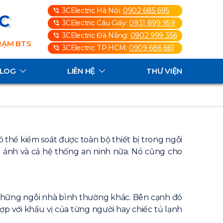
3CElectric Hà Nội:
0902 685 695
3C
3CElectric Cầu Giấy:
0931 899 959
3CElectric Đà Nẵng:
0902 999 356
TRẠM BTS
3CElectric TP.HCM:
0909 686 661
ALOG
LIÊN HỆ
THƯ VIỆN
 thể kiểm soát được toàn bộ thiết bị trong ngôi
nh ảnh và cả hệ thống an ninh nữa. Nó cũng cho
 những ngôi nhà bình thường khác. Bên cạnh đó
p với khẩu vị của từng người hay chiếc tủ lạnh