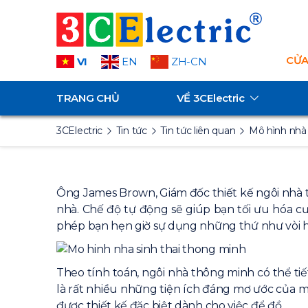
CỬA
VI
EN
ZH-CN
TRANG CHỦ
VỀ
3CElectric
3CElectric
Tin tức
Tin tức liên quan
Mô hình nhà 
Ông James Brown, Giám đốc thiết kế ngôi nhà th
nhà. Chế độ tự động sẽ giúp bạn tối ưu hóa cư
phép bạn hẹn giờ sự dụng những thứ như vòi h
Theo tính toán, ngôi nhà thông minh có thể t
là rất nhiều những tiện ích đáng mơ ước của m
được thiết kế đặc biệt dành cho việc để đồ.