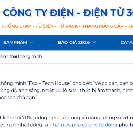
CÔNG TY ĐIỆN - ĐIỆN TỬ 
 CHỐNG CHÁY - TỦ ĐIỆN - TỦ RACK - THANG MÁNG CÁP - 
SẢN PHẨM
BÁO GIÁ 2026
CAT
sinh thái thông minh
ông minh “Eco – Tech House” cho biết: “Về cơ bản, bạn có
ờng độ ánh sáng, nhiệt độ lò sưởi, thiết bị âm thanh, hì
oa sen chả hạn.”
iết kiệm tới 70% lượng nước sử dụng và năng lượng so với
ột ngôi nhà tương lai như:
máy pha cà phê tự động
phù hợ