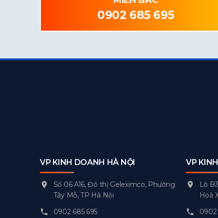
0902 685 695
VP KINH DOANH HÀ NỘI
VP KIN
Số 06 A16, Đô thị Geleximco, Phường
Lô B3
Tây Mỗ, TP Hà Nội
Hoà 
0902 685 695
0902 