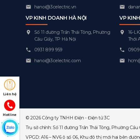
hanoi@3celectric.vn
danan
VP KINH DOANH HÀ NỘI
VP KIN
Số 11 đường Trần Thái Tông, Phường
16-LK
Cầu Giấy, TP Hà Nội
Thới 
0931 899 959
0909 
hanoi@3celectric.com
hcm@3
Liên hệ
Hotline
© 2026 Công ty TNHH Điện - Điện tử 3C
Trụ sở chính: Số 11 đường Trần Thái Tông, Phường Cầu 
VPGD: A16 – NV6 ô số 06, Khu đô thị mới hai bên đườ