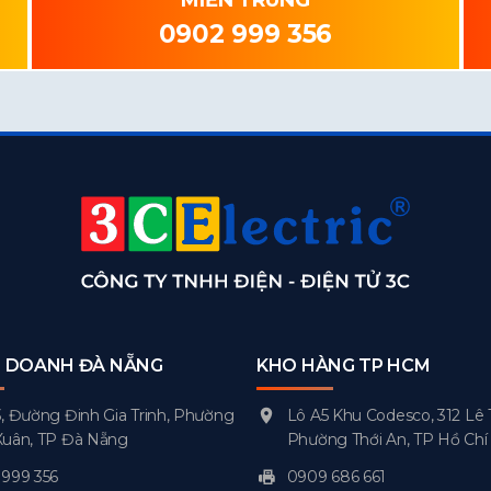
0902 999 356
H DOANH ĐÀ NẴNG
KHO HÀNG TP HCM
, Đường Đinh Gia Trinh, Phường
Lô A5 Khu Codesco, 312 Lê 
Xuân, TP Đà Nẵng
Phường Thới An, TP Hồ Chí
999 356
0909 686 661