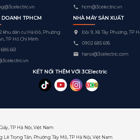
g@3celectric.vn
hcm@3celectric.vn
H DOANH TPHCM
NHÀ MÁY SẢN XUẤT
2 khu dân cư Hà Đô, Phường
Đội 9, Xã Tây Phương, TP H
An, TP Hồ Chí Minh
0902 685 695
686 661
hanoi@3celectric.com
celectric.vn
KẾT NỐI THÊM VỚI 3CElectric
Giấy, TP Hà Nội, Việt Nam
ng Lê Trọng Tấn, Phường Tây Mỗ, TP Hà Nội, Việt Nam