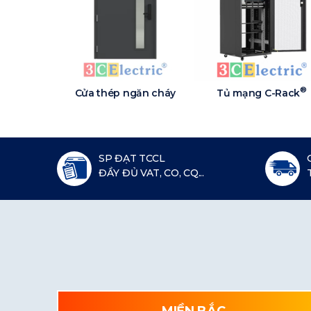
®
Cửa thép ngăn cháy
Tủ mạng C-Rack
SP ĐẠT TCCL
ĐẦY ĐỦ VAT, CO, CQ...
MIỀN BẮC