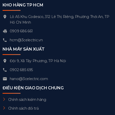
KHO HÀNG TP HCM
Lô A5 Khu Codesco, 312 Lê Thị Riêng, Phường Thới An, TP
Hồ Chí Minh
0909 686 661
hcm@3celectric.vn
NHÀ MÁY SẢN XUẤT
Đội 9, Xã Tây Phương, TP Hà Nội
0902 685 695
hanoi@3celectric.com
ĐIỀU KIỆN GIAO DỊCH CHUNG
Chính sách kiểm hàng
Chính sách đổi trả