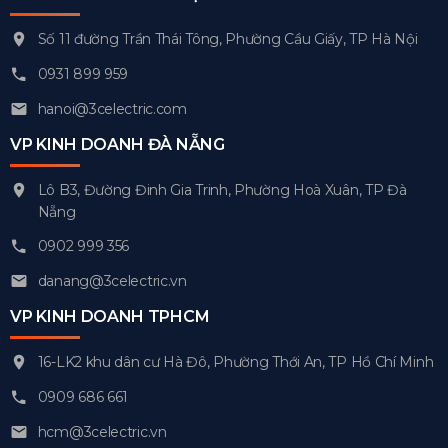
Số 11 đường Trần Thái Tông, Phường Cầu Giấy, TP Hà Nội
0931 899 959
hanoi@3celectric.com
VP KINH DOANH ĐÀ NẴNG
Lô B3, Đường Đinh Gia Trinh, Phường Hoà Xuân, TP Đà
Nẵng
0902 999 356
danang@3celectric.vn
VP KINH DOANH TPHCM
16-LK2 khu dân cư Hà Đô, Phường Thới An, TP Hồ Chí Minh
0909 686 661
hcm@3celectric.vn