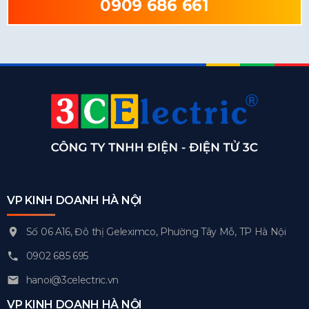
0909 686 661
VP KINH DOANH HÀ NỘI
Số 06 A16, Đô thị Geleximco, Phường Tây Mỗ, TP Hà Nội
0902 685 695
hanoi@3celectric.vn
VP KINH DOANH HÀ NỘI