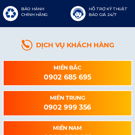
BẢO HÀNH
HỖ TRỢ KỸ THUẬT
CHÍNH HÃNG
BÁO GIÁ 24/7
DỊCH VỤ KHÁCH HÀNG
MIỀN BẮC
0902 685 695
MIỀN TRUNG
0902 999 356
MIỀN NAM