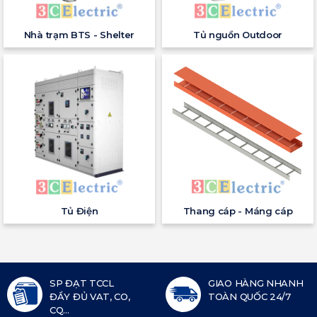
Nhà trạm BTS - Shelter
Tủ nguồn Outdoor
Tủ Điện
Thang cáp - Máng cáp
SP ĐẠT TCCL
GIAO HÀNG NHANH
ĐẦY ĐỦ VAT, CO,
TOÀN QUỐC 24/7
CQ...