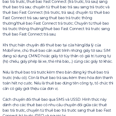
bao trả trước, thuê bao Fast Connect (trả trước, trả sau) sang
thuê bao trả sau; chuyển từ thuê bao trả sau sang trả trước và
thuê bao Fast Connect (trả trước, trả sau); chuyển từ thuê bao
Fast Connect trả sau sang thuê bao trả trước thông
thường/thuê bao Fast Connect trả trước; Chuyển từ thuê bao
trả trước thông thường/thuê bao Fast Connect trả trước sang
thuê bao Fast Connect trả sau;
Khi thực hiện chuyển đổi thuê bao tại cửa hàng/đại lý của
MobiFone, chủ thuê bao cần xuất trình những giấy tờ sau: SIM
đang sử dụng; CMND hoặc giấy tờ tùy thân có giá trị tương tự
(hộ chiếu, giấy phép lái xe, thẻ nhà báo,…) cùng các giấy tờ khác.
Nếu là thuê bao trả trước kèm theo bản đăng ký thuê bao trả
trước (nếu có). Còn là thuê bao trả sau kèm theo hóa đơn thanh
toán hết nợ cước. Nếu là thuê bao đứng tên công ty, tổ chức thì
cần có giấy giới thiệu của đơn vị.
Cách chuyển đổi thuê bao qua SMS và USSD: Hình thức này
dành cho các thuê bao có nhu cầu chuyển đổi giữa các thuê
bao trả trước, chuyển từ thuê bao trả trước sang thuê bao Fast
Connect trả trước (PFC) và ngược lại.