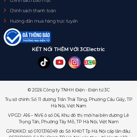
Chính sách bảo mật
Chính sách thanh toán
Hướng dẫn mua hàng trực tuyến
KẾT NỐI THÊM VỚI 3CElectric
© 2026 Công ty TNHH Điện - Điện tử 3C
Trụ sở chính: Số 11 đường Trần Thái Tông, Phường Cầu Giấy, TP
Hà Nội, Việt Nam
VPGD: A16 – NV6 ô số 06, Khu đô thị mới hai bên đường Lê
Trọng Tấn, Phường Tây Mỗ, TP Hà Nội, Việt Nam
GPĐKKD: số 0101316049 do Sở KHĐT Tp Hà Nội cấp lần đầu: