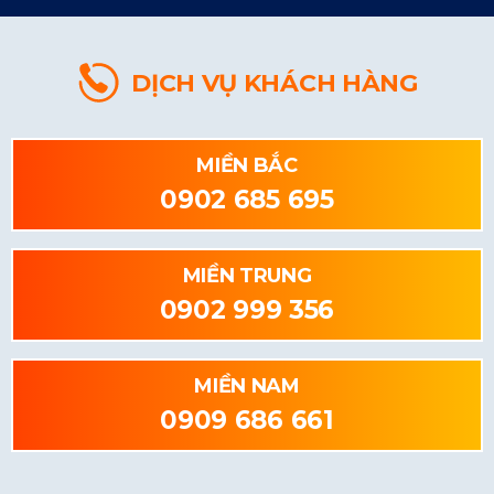
DỊCH VỤ KHÁCH HÀNG
MIỀN BẮC
0902 685 695
MIỀN TRUNG
0902 999 356
MIỀN NAM
0909 686 661