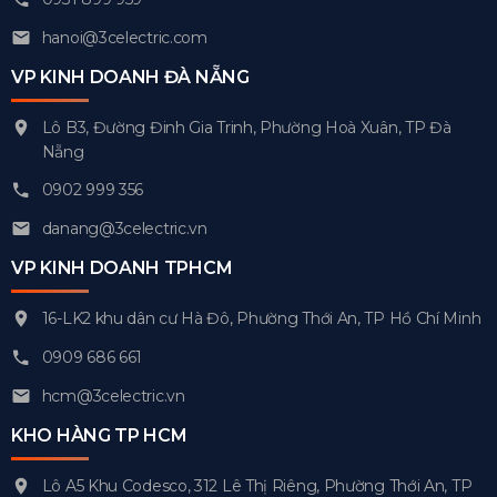
hanoi@3celectric.com
VP KINH DOANH ĐÀ NẴNG
Lô B3, Đường Đinh Gia Trinh, Phường Hoà Xuân, TP Đà
Nẵng
0902 999 356
danang@3celectric.vn
VP KINH DOANH TPHCM
16-LK2 khu dân cư Hà Đô, Phường Thới An, TP Hồ Chí Minh
0909 686 661
hcm@3celectric.vn
KHO HÀNG TP HCM
Lô A5 Khu Codesco, 312 Lê Thị Riêng, Phường Thới An, TP