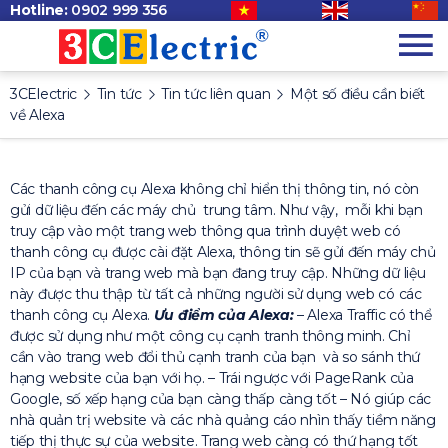
Hotline:
0902 999 356
3CElectric
Tin tức
Tin tức liên quan
Một số điều cần biết
về Alexa
Các thanh công cụ Alexa không chỉ hiển thị thông tin, nó còn
gửi dữ liệu đến các máy chủ trung tâm. Như vậy, mỗi khi bạn
truy cập vào một trang web thông qua trình duyệt web có
thanh công cụ được cài đặt Alexa, thông tin sẽ gửi đến máy chủ
IP của bạn và trang web mà bạn đang truy cập. Những dữ liệu
này được thu thập từ tất cả những người sử dụng web có các
thanh công cụ Alexa.
Ưu điểm của Alexa:
– Alexa Traffic có thể
được sử dụng như một công cụ cạnh tranh thông minh. Chỉ
cần vào trang web đổi thủ cạnh tranh của bạn và so sánh thứ
hạng website của bạn với họ. – Trái ngược với PageRank của
Google, số xếp hạng của bạn càng thấp càng tốt – Nó giúp các
nhà quản trị website và các nhà quảng cáo nhìn thấy tiềm năng
tiếp thị thực sự của website. Trang web càng có thứ hạng tốt