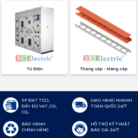
Tủ Điện
Thang cáp - Máng cáp
SP ĐẠT TCCL
GIAO HÀNG NHANH
ĐẦY ĐỦ VAT, CO,
TOÀN QUỐC 24/7
CQ...
BẢO HÀNH
HỖ TRỢ KỸ THUẬT
CHÍNH HÃNG
BÁO GIÁ 24/7