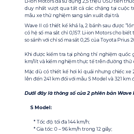
Li-ion Motors đã sử dụng 2,5 triệu USD tiền thư
duy nhất vượt qua tất cả các chặng tại cuộc t
mẫu xe thử nghiệm sang sản xuất đại trà.
Wave II có thiết kế khá lạ, 2 bánh sau được “l
có hệ số ma sát chỉ 0,157. Li-ion Motors cho bi
so sánh với chỉ số ma sát 0,25 của Toyota Prius 2
Khi được kiểm tra tại phòng thí nghiệm quốc
km/lít và kiểm nghiệm thực tế trên đường thử q
Mặc dù có thiết kế hơi kì quái nhưng chiếc xe
lên đến 241 km đối với mẫu S Model và 321 km 
Dưới đây là thông số của 2 phiên bản Wave I
S Model:
* Tốc độ: tối đa 144 km/h;
* Gia tốc: 0 – 96 km/h trong 12 giây;