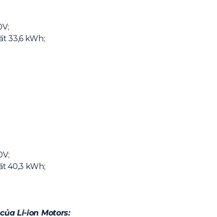
0V;
t 33,6 kWh;
0V;
t 40,3 kWh;
của Li-ion Motors: