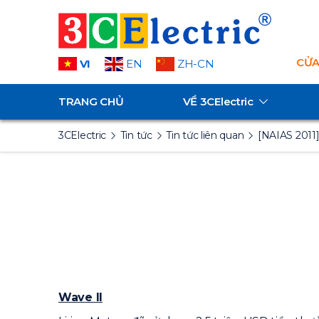
CỬA
VI
EN
ZH-CN
TRANG CHỦ
VỀ
3CElectric
3CElectric
Tin tức
Tin tức liên quan
[NAIAS 2011]
Wave II