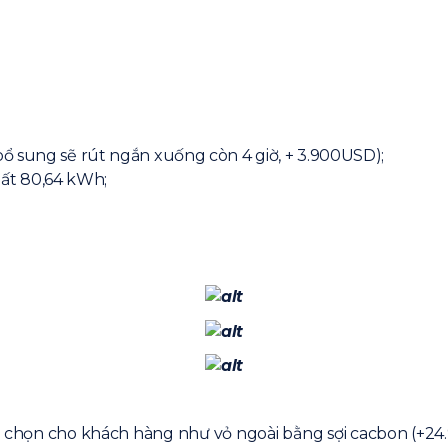
bổ sung sẽ rút ngắn xuống còn 4 giờ, + 3.900USD);
ất 80,64 kWh;
ùy chọn cho khách hàng như vỏ ngoài bằng sợi cacbon (+24.