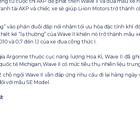
ởng từ cuộc thi AXP để phát triển Wave II và đưa mẫu xe nà
ranh tài AXP và chiếc xe sẽ giúp Li-ion Motors trở thành
ồng” vào phần đuôi đắp nổi nhằm tối ưu hóa đặc tính khí 
ết thiết kế “lạ thường” của Wave II khiến nó trở thành mẫu
010 và 0,7 đến 1,1 của xe đua công thức I.
 gia Argonne thuộc cục năng lượng Hoa Kì, Wave II đã g
uốc tế Michigan, Wave II có mức tiêu thụ nhiên liệu trung
 2 chỗ ngồi Wave II vẫn đáp ứng nhu cầu đi lại hàng ngày
đối với mẫu SE Model.
I: