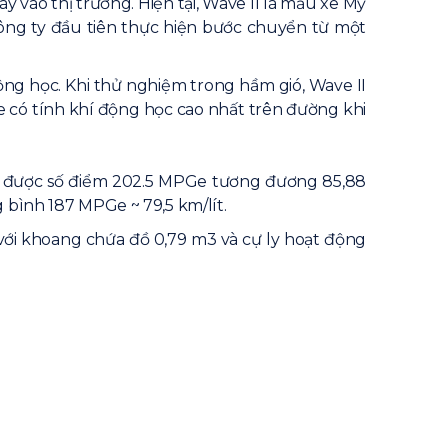
y vào thị trường. Hiện tại, Wave II là mẫu xe Mỹ
 công ty đầu tiên thực hiện bước chuyển từ một
động học. Khi thử nghiệm trong hầm gió, Wave II
 xe có tính khí động học cao nhất trên đường khi
hi được số điểm 202.5 MPGe tương đương 85,88
 bình 187 MPGe ~ 79,5 km/lít.
 với khoang chứa đồ 0,79 m3 và cự ly hoạt động