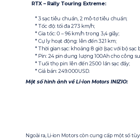
RTX – Rally Touring Extreme:
* 3 sạc tiêu chuẩn, 2 mô-tơ tiêu chuẩn;
* Tốc độ: tối đa 273 km/h;
* Gia tốc: 0 – 96 km/h trong 3,4 giây;
* Cự ly hoạt động: lên đến 321 km;
* Thời gian sạc: khoảng 8 giờ (sạc với bộ sạc 
* Pin: 24 pin dung lượng 100Ah cho công su
* Tuổi thọ pin: lên đến 2500 lần sạc đầy;
* Giá bán: 249.000USD.
Một số hình ảnh về Li-ion Motors INIZIO:
Ngoài ra, Li-ion Motors còn cung cấp một số t