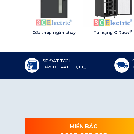
®
Cửa thép ngăn cháy
Tủ mạng C-Rack
SP ĐẠT TCCL
ĐẦY ĐỦ VAT, CO, CQ...
MIỀN BẮC