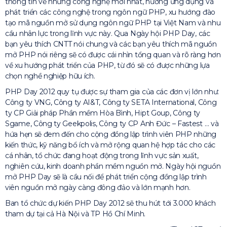
thông tin về những công nghệ mới nhất, hướng ứng dụng và
phát triển các công nghệ trong ngôn ngữ PHP, xu hướng đào
tạo mã nguồn mở sử dụng ngôn ngữ PHP tại Việt Nam và nhu
cầu nhân lực trong lĩnh vực này. Qua Ngày hội PHP Day, các
bạn yêu thích CNTT nói chung và các bạn yêu thích mã nguồn
mở PHP nói riêng sẽ có được cái nhìn tổng quan và rõ ràng hơn
về xu hướng phát triển của PHP, từ đó sẽ có được những lựa
chọn nghề nghiệp hữu ích.
PHP Day 2012 quy tụ được sự tham gia của các đơn vị lớn như:
Công ty VNG, Công ty AI&T, Công ty SETA International, Công
ty CP Giải pháp Phần mềm Hòa Bình, Hipt Goup, Công ty
Sgame, Công ty Geekpolis, Công ty CP Anh Đức – Fastest … và
hứa hẹn sẽ đem đến cho cộng đồng lập trình viên PHP những
kiến thức, kỹ năng bổ ích và mở rộng quan hệ hợp tác cho các
cá nhân, tổ chức đang hoạt động trong lĩnh vực sản xuất,
nghiên cứu, kinh doanh phần mềm nguồn mở. Ngày hội nguồn
mở PHP Day sẽ là cầu nối để phát triển cộng đồng lập trình
viên nguồn mở ngày càng đông đảo và lớn mạnh hơn.
Ban tổ chức dự kiến PHP Day 2012 sẽ thu hút tới 3.000 khách
tham dự tại cả Hà Nội và TP Hồ Chí Minh.