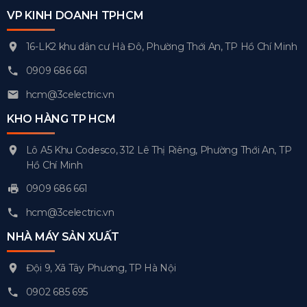
VP KINH DOANH TPHCM
16-LK2 khu dân cư Hà Đô, Phường Thới An, TP Hồ Chí Minh
0909 686 661
hcm@3celectric.vn
KHO HÀNG TP HCM
Lô A5 Khu Codesco, 312 Lê Thị Riêng, Phường Thới An, TP
Hồ Chí Minh
0909 686 661
hcm@3celectric.vn
NHÀ MÁY SẢN XUẤT
Đội 9, Xã Tây Phương, TP Hà Nội
0902 685 695