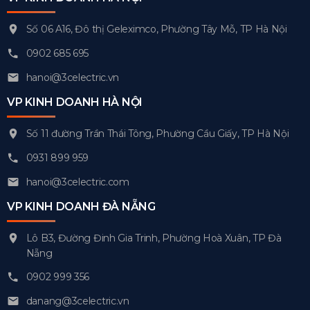
Số 06 A16, Đô thị Geleximco, Phường Tây Mỗ, TP Hà Nội
0902 685 695
hanoi@3celectric.vn
VP KINH DOANH HÀ NỘI
Số 11 đường Trần Thái Tông, Phường Cầu Giấy, TP Hà Nội
0931 899 959
hanoi@3celectric.com
VP KINH DOANH ĐÀ NẴNG
Lô B3, Đường Đinh Gia Trinh, Phường Hoà Xuân, TP Đà
Nẵng
0902 999 356
danang@3celectric.vn