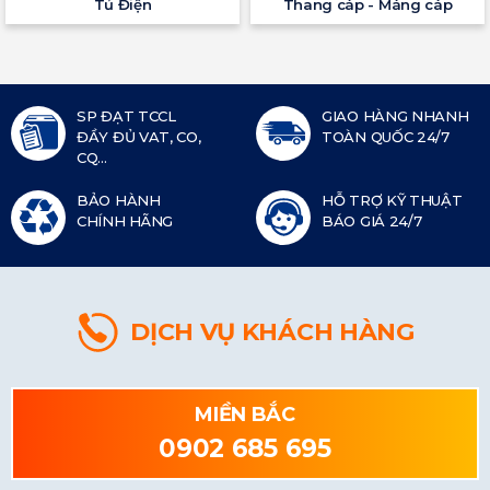
Tủ Điện
Thang cáp - Máng cáp
SP ĐẠT TCCL
GIAO HÀNG NHANH
ĐẦY ĐỦ VAT, CO,
TOÀN QUỐC 24/7
CQ...
BẢO HÀNH
HỖ TRỢ KỸ THUẬT
CHÍNH HÃNG
BÁO GIÁ 24/7
DỊCH VỤ KHÁCH HÀNG
MIỀN BẮC
0902 685 695