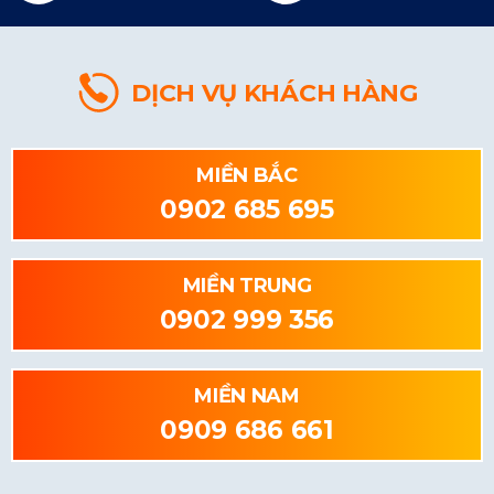
DỊCH VỤ KHÁCH HÀNG
MIỀN BẮC
0902 685 695
MIỀN TRUNG
0902 999 356
MIỀN NAM
0909 686 661