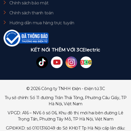
Chính sách bảo mật
Chính sách thanh toán
Hướng dẫn mua hàng trực tuyến
KẾT NỐI THÊM VỚI 3CElectric
© 2026 Công ty TNHH Điện - Điện tử 3C
Trụ sở chính: Số 11 đường Trần Thái Tông, Phường Cầu Giấy, TP
Hà Nội, Việt Nam
VPGD: A16 – NV6 ô số 06, Khu đô thị mới hai bên đường Lê
Trọng Tấn, Phường Tây Mỗ, TP Hà Nội, Việt Nam
GPĐKKD: số 0101316049 do Sở KHĐT Tp Hà Nội cấp lần đầu: