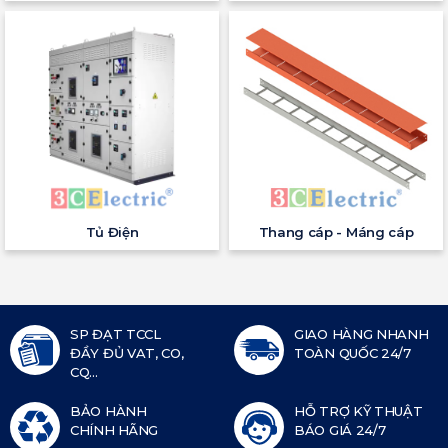
Tủ Điện
Thang cáp - Máng cáp
SP ĐẠT TCCL
GIAO HÀNG NHANH
ĐẦY ĐỦ VAT, CO,
TOÀN QUỐC 24/7
CQ...
BẢO HÀNH
HỖ TRỢ KỸ THUẬT
CHÍNH HÃNG
BÁO GIÁ 24/7