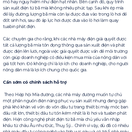
mỏ hay nguy hiểm như điện hạt nhân. Bên cạnh đó, quy trình
sản xuất điện từ bã mía không nhiều phức tạp. Sau khi ép mía
để lấy đường, lượng bã mía còn lại được đưa vào trong lò hơi để
đốt sinh hơi, sau đó áp lực hơi được đưa vào lò hơi làm quay
tuabin phát điện.
Các chuyên gia cho rằng, khi các nhà máy điện giải quyết được
tất cả lượng bã mía tồn đọng thông qua sản xuất điện và phát
được điện lên lưới, ngoài việc giải quyết được vấn đề môi trường
còn giúp doanh nghiệp có điều kiện mua mía của nông dân với
giá tốt hơn. Đó không chỉ là lợi ích cho doanh nghiệp, cho người
nông dân mà là lợi ích chung cho quốc gia.
Cần sớm có chính sách hỗ trợ
Theo Hiệp hội Mía đường, các nhà máy đường muốn tự chủ
một phần nguồn điện năng phục vụ sản xuất nhưng đang gặp
phải khó khăn về vốn do vốn đầu tư trang thiết bị máy móc ban
đầu rất lớn, thiết bị đầu tư tốn kém nhất là lò hơi và tuabin phát
điện. Hiện công nghệ phát điện từ bã mía chủ yếu vẫn nhập
khẩu từ châu Âu như Đức, Thuỵ Sỹ… Chính vì vậy, dù đã có nhiều
nhà máy đầu tư công nghệ vào lĩnh vực này và có tới 5 nhà máy