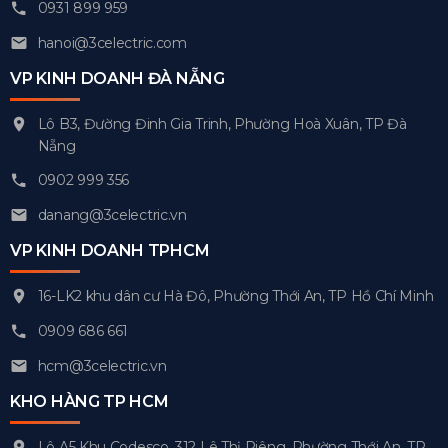
0931 899 959
hanoi@3celectric.com
VP KINH DOANH ĐÀ NẴNG
Lô B3, Đường Đinh Gia Trinh, Phường Hoà Xuân, TP Đà
Nẵng
0902 999 356
danang@3celectric.vn
VP KINH DOANH TPHCM
16-LK2 khu dân cư Hà Đô, Phường Thới An, TP Hồ Chí Minh
0909 686 661
hcm@3celectric.vn
KHO HÀNG TP HCM
Lô A5 Khu Codesco, 312 Lê Thị Riêng, Phường Thới An, TP