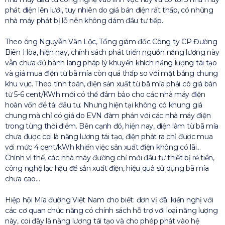
phát điện lên lưới, tuy nhiên do giá bán điện rất thấp, có những
nhà máy phát bị lỗ nên không dám đầu tư tiếp.
Theo ông Nguyễn Văn Lộc, Tổng giám đốc Công ty CP Đường
Biên Hòa, hiện nay, chính sách phát triển nguồn năng lượng này
vẫn chưa đủ hành lang pháp lý khuyến khích năng lượng tái tạo
và giá mua điện từ bã mía còn quá thấp so với mặt bằng chung
khu vực. Theo tính toán, điện sản xuất từ bã mía phải có giá bán
từ 5-6 cent/KWh mới có thể đảm bảo cho các nhà máy điện
hoàn vốn để tái đầu tư. Nhưng hiện tại không có khung giá
chung mà chỉ có giá do EVN đàm phán với các nhà máy điện
trong từng thời điểm. Bên cạnh đó, hiện nay, điện làm từ bã mía
chưa được coi là năng lượng tái tạo, điện phát ra chỉ được mua
với mức 4 cent/kWh khiến việc sản xuất điện không có lãi…
Chính vì thế, các nhà máy đường chỉ mới đầu tư thiết bị rẻ tiền,
công nghệ lạc hậu để sản xuất điện, hiệu quả sử dụng bã mía
chưa cao…
Hiệp hội Mía đường Việt Nam cho biết: đơn vị đã kiến nghị với
các cơ quan chức năng có chính sách hỗ trợ với loại năng lượng
này, coi đây là năng lượng tái tạo và cho phép phát vào hệ