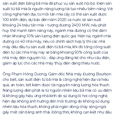
sản xuất điện bằng bã mía để phục vụ sản xuất nội bộ. Điện sản
xuất từ bã mía là nguồn năng lượng tái tạo nhiều tiềm năng. Với
công nghệ hiện đại, từ mỗi tấn mía cây có thể sản xuất được
100 kWh điện, dự báo đến năm 2020 cả nước sẽ sản xuất
khoảng 24 triệu tấn mía – tương đương 2400 MW, nếu phát
huy thế mạnh tiềm năng này, ngành mía đường có thể đảm
nhận khoảng 10% sản lượng điện quốc gia. Hiện tại, ngành mía
đường có 40 nhà máy, nếu có chính sách hợp lý thì các nhà
máy đều đầu tư sản xuất điện từ bã mía, khi đó tổng công suất
điện từ các nhà máy này sẽ bằng khoảng 50% công suất của
nhà máy điện nguyên tử…. đáp ứng đáng kể cho nhu cầu điện,
giảm áp lực cho các nhà máy thủy điện đang thiếu nước.
Ông Phạm Hồng Dương, Giám đốc Nhà máy Đường Bourbon
cho biết, sản xuất điện từ bã mía là công nghệ hiện đại và hiệu
quả, an toàn, tiết kiệm được tài nguyên năng lượng hóa thạch.
Năng lượng điện phát ra từ nguồn nhiên liệu bã mía có ưu điểm
là không gây hiệu ứng nhà kính do sử dụng lò hơi công nghệ
hiện đại; không ảnh hưởng đến môi trường do không sử dụng
nhiên liệu hóa thạch, không phải ngăn dòng chảy sông ngòi
gây mất cân bằng sinh thái. Đồng thời, không cạn kiệt như dầu