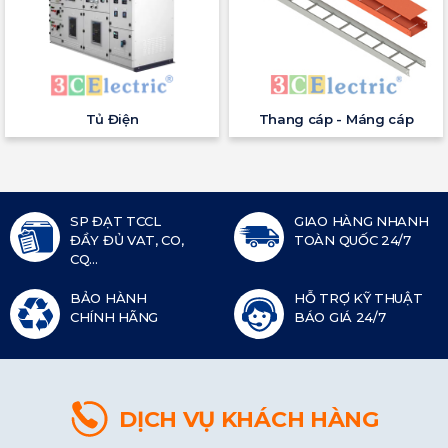
Tủ Điện
Thang cáp - Máng cáp
SP ĐẠT TCCL
GIAO HÀNG NHANH
ĐẦY ĐỦ VAT, CO,
TOÀN QUỐC 24/7
CQ...
BẢO HÀNH
HỖ TRỢ KỸ THUẬT
CHÍNH HÃNG
BÁO GIÁ 24/7
DỊCH VỤ KHÁCH HÀNG