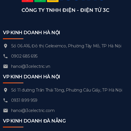
VP KINH DOANH HÀ NỘI
Số 06 A16, Đô thị Geleximco, Phường Tây Mỗ, TP Hà Nội
0902 685 695
hanoi@3celectric.vn
VP KINH DOANH HÀ NỘI
Số 11 đường Trần Thái Tông, Phường Cầu Giấy, TP Hà Nội
0931 899 959
hanoi@3celectric.com
VP KINH DOANH ĐÀ NẴNG