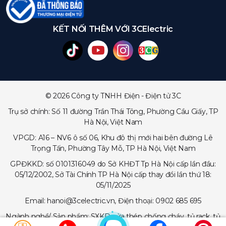
KẾT NỐI THÊM VỚI 3CElectric
© 2026 Công ty TNHH Điện - Điện tử 3C
Trụ sở chính: Số 11 đường Trần Thái Tông, Phường Cầu Giấy, TP
Hà Nội, Việt Nam
VPGD: A16 – NV6 ô số 06, Khu đô thị mới hai bên đường Lê
Trọng Tấn, Phường Tây Mỗ, TP Hà Nội, Việt Nam
GPĐKKD: số 0101316049 do Sở KHĐT Tp Hà Nội cấp lần đầu:
05/12/2002, Sở Tài Chính TP Hà Nội cấp thay đổi lần thứ 18:
05/11/2025
Email: hanoi@3celectric.vn, Điện thoại: 0902 685 695
Ngành nghề/ Sản phẩm: SXKD cửa thép chống cháy, tủ rack, tủ