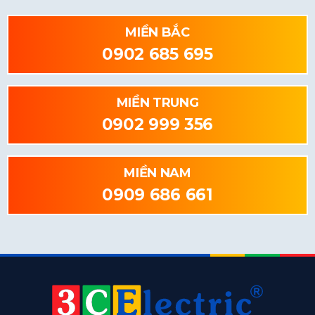
MIỀN BẮC
0902 685 695
MIỀN TRUNG
0902 999 356
MIỀN NAM
0909 686 661