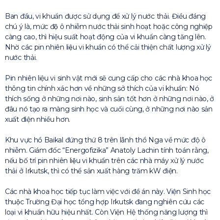
Ban đầu, vi khuẩn được sử dụng để xử lý nước thải. Điều đáng
chú ý là, mức độ ô nhiễm nước thải sinh hoạt hoặc công nghiệp
càng cao, thì hiệu suất hoạt động của vi khuẩn càng tăng lên.
Nhờ các pin nhiên liệu vi khuẩn có thể cải thiện chất lượng xử lý
nước thải.
Pin nhiên liệu vi sinh vật mới sẽ cung cấp cho các nhà khoa học
thông tin chính xác hơn về những sở thích của vi khuẩn: Nó
thích sống ở những nơi nào, sinh sản tốt hơn ở những nơi nào, ở
đâu nó tạo ra màng sinh học và cuối cùng, ở những nơi nào sản
xuất điện nhiều hơn.
Khu vực hồ Baikal đứng thứ 8 trên lãnh thổ Nga về mức độ ô
nhiễm. Giám đốc “Energofizika” Anatoly Lachin tính toán rằng,
nếu bố trí pin nhiên liệu vi khuẩn trên các nhà máy xử lý nước
thải ở Irkutsk, thì có thể sản xuất hàng trăm kW điện.
Các nhà khoa học tiếp tục làm việc với đề án này. Viện Sinh học
thuộc Trường Đại học tổng hợp Irkutsk đang nghiên cứu các
loại vi khuẩn hữu hiệu nhất. Còn Viện Hệ thống năng lượng thì