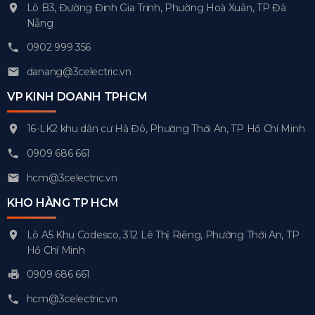
Lô B3, Đường Đinh Gia Trinh, Phường Hoà Xuân, TP Đà
Nẵng
0902 999 356
danang@3celectric.vn
VP KINH DOANH TPHCM
16-LK2 khu dân cư Hà Đô, Phường Thới An, TP Hồ Chí Minh
0909 686 661
hcm@3celectric.vn
KHO HÀNG TP HCM
Lô A5 Khu Codesco, 312 Lê Thị Riêng, Phường Thới An, TP
Hồ Chí Minh
0909 686 661
hcm@3celectric.vn