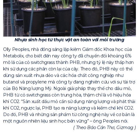
Nhựa sinh học từ thực vật an toàn với môi trường
Olly Peoples, nhà đồng sáng lập kiêm Giám đốc Khoa học của
Metabolix, cho biết đến nay công ty đã chuyển đổi khoảng 6%
mô lá của cỏ switchgrass thành PHB, nhưng tỷ lệ này thấp hơn
khi sử dụng các phần còn lại của cây. Theo đó, PHB này có thể
dùng sản xuất nhựa dẻo và các hóa chất công nghiệp như
butanol và propylene mà công ty đang nghiên cứu với sự tài trợ
của Bộ Năng lượng Mỹ. Ngoài giải pháp thay thế cho dầu mỏ,
PHB từ cỏ switchgrass còn trung hòa, thậm chí là vô hiệu hóa
khí CO2. “Sản xuất dầu mỏ cần sử dụng năng lượng và phát thải
khí CO2, ngược lại, PHB tạo ra năng lượng và kiềm chế khí CO2.
Do đó, PHB và những sản phẩm từ công nghệ này về cơ bản là
một nguồn nhiên liệu sinh học bền vững” – ông Peoples nói.
( Theo Báo Cần Thơ, Gizmag )