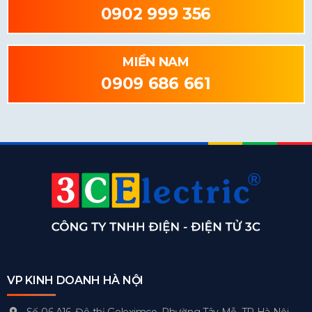
0902 999 356
MIỀN NAM
0909 686 661
VP KINH DOANH HÀ NỘI
Số 06 A16, Đô thị Geleximco, Phường Tây Mỗ, TP Hà Nội