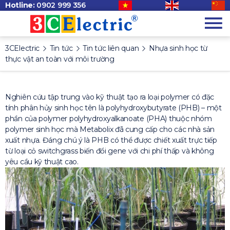
Hotline:
0902 999 356
3CElectric
Tin tức
Tin tức liên quan
Nhựa sinh học từ
thực vật an toàn với môi trường
Nghiên cứu tập trung vào kỹ thuật tạo ra loại polymer có đặc
tính phân hủy sinh học tên là polyhydroxybutyrate (PHB) – một
phần của polymer polyhydroxyalkanoate (PHA) thuộc nhóm
polymer sinh học mà Metabolix đã cung cấp cho các nhà sản
xuất nhựa. Đáng chú ý là PHB có thể được chiết xuất trực tiếp
từ loại cỏ switchgrass biến đổi gene với chi phí thấp và không
yêu cầu kỹ thuật cao.