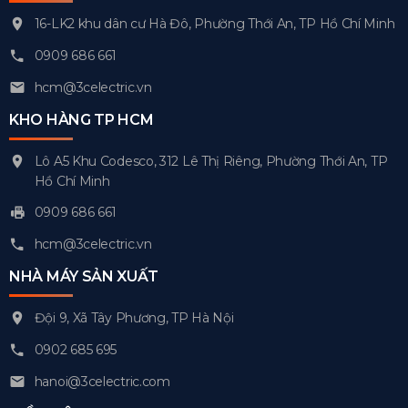
16-LK2 khu dân cư Hà Đô, Phường Thới An, TP Hồ Chí Minh
0909 686 661
hcm@3celectric.vn
KHO HÀNG TP HCM
Lô A5 Khu Codesco, 312 Lê Thị Riêng, Phường Thới An, TP
Hồ Chí Minh
0909 686 661
hcm@3celectric.vn
NHÀ MÁY SẢN XUẤT
Đội 9, Xã Tây Phương, TP Hà Nội
0902 685 695
hanoi@3celectric.com