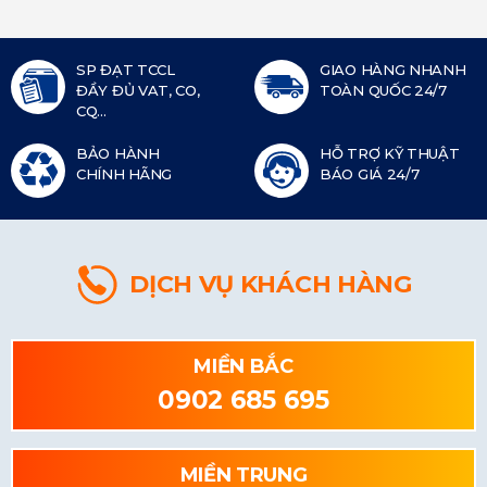
SP ĐẠT TCCL
GIAO HÀNG NHANH
ĐẦY ĐỦ VAT, CO,
TOÀN QUỐC 24/7
CQ...
BẢO HÀNH
HỖ TRỢ KỸ THUẬT
CHÍNH HÃNG
BÁO GIÁ 24/7
DỊCH VỤ KHÁCH HÀNG
MIỀN BẮC
0902 685 695
MIỀN TRUNG