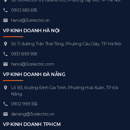
0902 685 695
hanoi@3celectric.vn
VP KINH DOANH HÀ NỘI
Số 11 đường Trần Thái Tông, Phường Cầu Giấy, TP Hà Nội
0931 899 959
hanoi@3celectric.com
VP KINH DOANH ĐÀ NẴNG
Lô B3, Đường Đinh Gia Trinh, Phường Hoà Xuân, TP Đà
Nẵng
0902 999 356
danang@3celectric.vn
VP KINH DOANH TPHCM