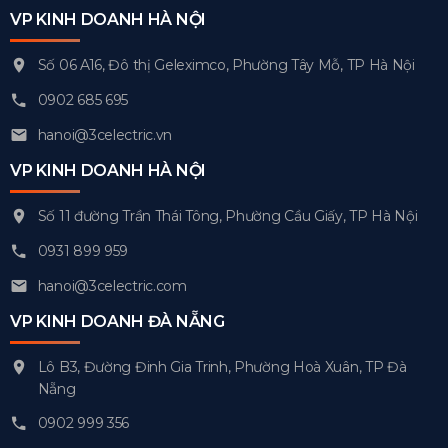
VP KINH DOANH HÀ NỘI
Số 06 A16, Đô thị Geleximco, Phường Tây Mỗ, TP Hà Nội
0902 685 695
hanoi@3celectric.vn
VP KINH DOANH HÀ NỘI
Số 11 đường Trần Thái Tông, Phường Cầu Giấy, TP Hà Nội
0931 899 959
hanoi@3celectric.com
VP KINH DOANH ĐÀ NẴNG
Lô B3, Đường Đinh Gia Trinh, Phường Hoà Xuân, TP Đà
Nẵng
0902 999 356