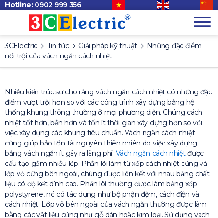
Hotline:
0902 999 356
3CElectric
Tin tức
Giải pháp kỹ thuật
Những đặc điểm
nổi trội của vách ngăn cách nhiệt
Nhiều kiến trúc sư cho rằng vách ngăn cách nhiệt có những đặc
điểm vượt trội hơn so với các công trình xây dựng bằng hệ
thống khung thông thường ở mọi phương diện. Chúng cách
nhiệt tốt hơn, bền hơn và tốn ít thời gian xây dựng hơn so với
việc xây dựng các khung tiêu chuẩn. Vách ngăn cách nhiệt
cũng giúp bảo tồn tài nguyên thiên nhiên do việc xây dựng
bằng vách ngăn ít gây ra lãng phí.
Vách ngăn cách nhiệt
được
cấu tạo gồm nhiều lớp. Phần lõi làm từ xốp cách nhiệt cứng và
lớp vỏ cứng bên ngoài, chúng được liên kết với nhau bằng chất
liệu có độ kết dính cao. Phần lõi thường được làm bằng xốp
polystyrene, nó có tác dụng như bộ phận đệm, cách điện và
cách nhiệt. Lớp vỏ bên ngoài của vách ngăn thường được làm
bằng các vật liệu cứng như gỗ dán hoặc kim loại. Sử dụng vách