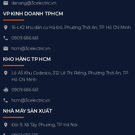
danang@3celectric.vn
VP KINH DOANH TPHCM
16-LK2 khu dân cư Hà Đô, Phường Thới An, TP Hồ Chí Minh
0909 686 661
hcm@3celectric.vn
KHO HÀNG TP HCM
Lô A5 Khu Codesco, 312 Lê Thị Riêng, Phường Thới An, TP
Hồ Chí Minh
0909 686 661
hcm@3celectric.vn
NHÀ MÁY SẢN XUẤT
Đội 9, Xã Tây Phương, TP Hà Nội