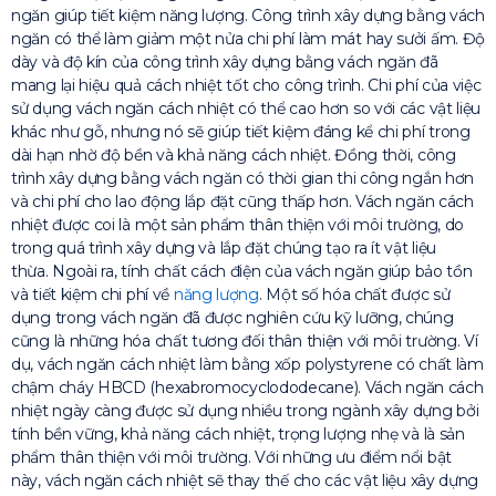
ngăn giúp tiết kiệm năng lượng. Công trình xây dựng bằng vách
ngăn có thể làm giảm một nửa chi phí làm mát hay sưởi ấm. Độ
dày và độ kín của công trình xây dựng bằng vách ngăn đã
mang lại hiệu quả cách nhiệt tốt cho công trình. Chi phí của việc
sử dụng vách ngăn cách nhiệt có thể cao hơn so với các vật liệu
khác như gỗ, nhưng nó sẽ giúp tiết kiệm đáng kể chi phí trong
dài hạn nhờ độ bền và khả năng cách nhiệt. Đồng thời, công
trình xây dựng bằng vách ngăn có thời gian thi công ngắn hơn
và chi phí cho lao động lắp đặt cũng thấp hơn. Vách ngăn cách
nhiệt được coi là một sản phẩm thân thiện với môi trường, do
trong quá trình xây dựng và lắp đặt chúng tạo ra ít vật liệu
thừa. Ngoài ra, tính chất cách điện của vách ngăn giúp bảo tồn
và tiết kiệm chi phí về
năng lượng
. Một số hóa chất được sử
dụng trong vách ngăn đã được nghiên cứu kỹ lưỡng, chúng
cũng là những hóa chất tương đối thân thiện với môi trường. Ví
dụ, vách ngăn cách nhiệt làm bằng xốp polystyrene có chất làm
chậm cháy HBCD (hexabromocyclododecane). Vách ngăn cách
nhiệt ngày càng được sử dụng nhiều trong ngành xây dựng bởi
tính bền vững, khả năng cách nhiệt, trọng lượng nhẹ và là sản
phẩm thân thiện với môi trường. Với những ưu điểm nổi bật
này, vách ngăn cách nhiệt sẽ thay thế cho các vật liệu xây dựng