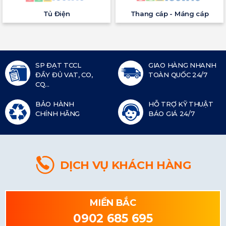
Tủ Điện
Thang cáp - Máng cáp
SP ĐẠT TCCL
GIAO HÀNG NHANH
ĐẦY ĐỦ VAT, CO,
TOÀN QUỐC 24/7
CQ...
BẢO HÀNH
HỖ TRỢ KỸ THUẬT
CHÍNH HÃNG
BÁO GIÁ 24/7
DỊCH VỤ KHÁCH HÀNG
MIỀN BẮC
0902 685 695