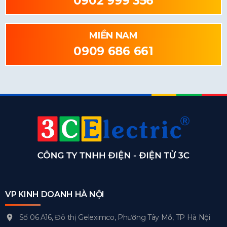
0902 999 356
MIỀN NAM
0909 686 661
VP KINH DOANH HÀ NỘI
Số 06 A16, Đô thị Geleximco, Phường Tây Mỗ, TP Hà Nội