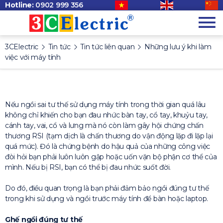
Hotline:
0902 999 356
3CElectric
Tin tức
Tin tức liên quan
Những lưu ý khi làm
việc với máy tính
Nếu ngồi sai tư thế sử dụng máy tính trong thời gian quá lâu
không chỉ khiến cho bạn đau nhức bàn tay, cổ tay, khuỷu tay,
cánh tay, vai, cổ và lưng mà nó còn làm gây hội chứng chấn
thương RSI (tạm dịch là chấn thương do vận động lặp đi lặp lại
quá mức). Đó là chứng bệnh do hậu quả của những công việc
đòi hỏi bạn phải luôn luôn gập hoặc uốn vặn bộ phận cơ thể của
mình. Nếu bị RSI, bạn có thể bị đau nhức suốt đời.
Do đó, điều quan trọng là bạn phải đảm bảo ngồi đúng tư thế
trong khi sử dụng và ngồi trước máy tính để bàn hoặc laptop.
Ghế ngồi đúng tư thế