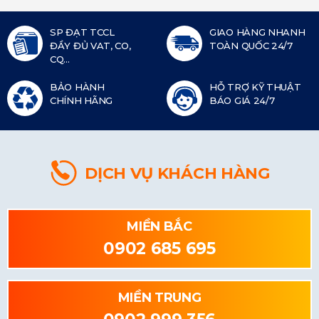
SP ĐẠT TCCL
GIAO HÀNG NHANH
ĐẦY ĐỦ VAT, CO,
TOÀN QUỐC 24/7
CQ...
BẢO HÀNH
HỖ TRỢ KỸ THUẬT
CHÍNH HÃNG
BÁO GIÁ 24/7
DỊCH VỤ KHÁCH HÀNG
MIỀN BẮC
0902 685 695
MIỀN TRUNG