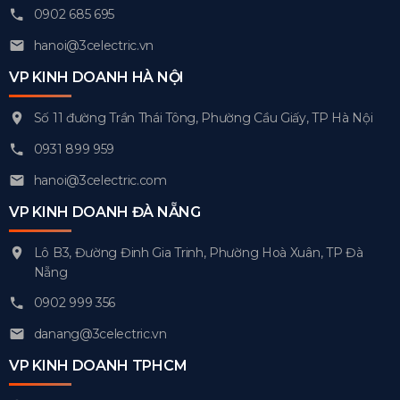
0902 685 695
hanoi@3celectric.vn
VP KINH DOANH HÀ NỘI
Số 11 đường Trần Thái Tông, Phường Cầu Giấy, TP Hà Nội
0931 899 959
hanoi@3celectric.com
VP KINH DOANH ĐÀ NẴNG
Lô B3, Đường Đinh Gia Trinh, Phường Hoà Xuân, TP Đà
Nẵng
0902 999 356
danang@3celectric.vn
VP KINH DOANH TPHCM