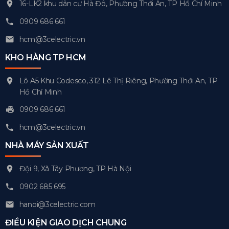
16-LK2 khu dân cư Hà Đô, Phường Thới An, TP Hồ Chí Minh
0909 686 661
hcm@3celectric.vn
KHO HÀNG TP HCM
Lô A5 Khu Codesco, 312 Lê Thị Riêng, Phường Thới An, TP
Hồ Chí Minh
0909 686 661
hcm@3celectric.vn
NHÀ MÁY SẢN XUẤT
Đội 9, Xã Tây Phương, TP Hà Nội
0902 685 695
hanoi@3celectric.com
ĐIỀU KIỆN GIAO DỊCH CHUNG