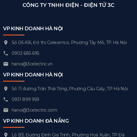
VP KINH DOANH HÀ NỘI
Số 06 A16, Đô thị Geleximco, Phường Tây Mỗ, TP Hà Nội
0902 685 695
hanoi@3celectric.vn
VP KINH DOANH HÀ NỘI
Số 11 đường Trần Thái Tông, Phường Cầu Giấy, TP Hà Nội
0931 899 959
hanoi@3celectric.com
VP KINH DOANH ĐÀ NẴNG
Lô B3, Đường Đinh Gia Trinh, Phường Hoà Xuân, TP Đà