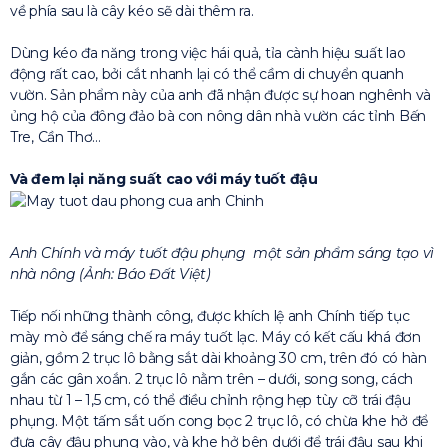
về phía sau là cây kéo sẽ dài thêm ra.
Dùng kéo đa năng trong việc hái quả, tỉa cành hiệu suất lao
động rất cao, bởi cắt nhanh lại có thể cầm di chuyển quanh
vườn. Sản phẩm này của anh đã nhận được sự hoan nghênh và
ủng hộ của đông đảo bà con nông dân nhà vườn các tỉnh Bến
Tre, Cần Thơ…
Và đem lại năng suất cao với máy tuốt đậu
Anh Chính và máy tuốt đậu phụng một sản phẩm sáng tạo vì
nhà nông (Ảnh: Báo Đất Việt)
Tiếp nối những thành công, được khích lệ anh Chính tiếp tục
mày mò để sáng chế ra máy tuốt lạc. Máy có kết cấu khá đơn
giản, gồm 2 trục lô bằng sắt dài khoảng 30 cm, trên đó có hàn
gắn các gân xoắn. 2 trục lô nằm trên – dưới, song song, cách
nhau từ 1 – 1,5 cm, có thể điều chỉnh rộng hẹp tùy cỡ trái đậu
phụng. Một tấm sắt uốn cong bọc 2 trục lô, có chừa khe hở để
đưa cây đậu phụng vào, và khe hở bên dưới để trái đậu sau khi