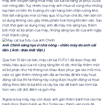
máy anh chuyển sang mua máy cắt lúa rải hàng về phục vụ bà
con nông dân. Tuy nhiên, loại máy anh mua về cũng như những
loại hiện có trên thị trường chỉ vận hàng trên chân ruộng khô,
thời tiết nắng ráo mới có hiệu quả. Vì sự hạn chế đó, nên tiện ích
sử dụng không cao, gây nhiều phiền toái trong khi làm việc. Sau
một thời gian sử dụng máy, anh đã mày mò sáng tạo, thêm
bớt một số bộ phận của máy, những sáng tạo đó của anh ngày
một thành công.
Anh Chính sáng tạo vì nhà nông – chiếc máy do anh cải
tiến ( Ảnh : Báo Đất Việt )
Qua hơn 10 lần cải tiến, máy cắt lúa FUTU 1 đã được thay đổi
nhiều, hiệu quả của nó cũng tăng lên rõ rệt, nhờ lắp thêm một
số bộ phận như: hệ thống rút nhau được phục gia vào mỗi mũi
cate có gắn thêm nhông sên đĩa xe honda, để khi máy hoạt
động cắt lúa thì hệ thống này cũng được truyền động và hoạt
động theo, kéo lá lúa khô và cây lúa vào để bánh sao tóm lúa
trọn vẹn, cắt dứt điểm và gọn nhẹ.
Ngoài ra loại máy này còn được anh gắn thêm bánh hơi vào hai
bánh lồng, thêm bánh xe thứ 3 phía sau, thêm yên ngồi để