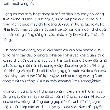
tuốt thoát ra ngoài.
Động cơ cho máy hoạt động là mô tơ điện, hay máy nổ, công
suất tương đương 1,5 sức ngựa, được đặt phía dưới cùng của
máy. Kích thước máy chỉ khoảng 50x90cm, trọng lượng 45 kg.
Phía trước máy có gắn một bánh xe cộ rùa. Khi muốn di chuyển
chỉ cần dùng 2 ống sắt gắn vào, nhấc máy lên và đẩy đi rất dễ
dàng.
Lúc máy hoạt động, người vận hành chỉ cần nhẹ nhàng đưa
từng nắm cây đậu phụng từ phía bên phải vào khe giữa 2 trục
lô, sao cho vừa quá phần có cụm trái. Cứ khoảng 3 giây đồng hồ
là tuốt xong một nắm (khoảng 6 cây đậu phụng). Sở dĩ không
sót, không vỡ hạt là do bố trí số lượng gân xoắn và độ xoắn phù
hợp. Máy tuốt được 200 kg trái/giờ, tính ra tương đương 5 lao
động tuốt thủ công. Giá của máy khoảng 6 triệu đồng/chiếc
Không chỉ dừng lại ở những sản phẩm trên, mà anh Chính vẫn
đang ngày đêm mày mò để cải tiến những sản phẩm khác, có
lợi cho nhà nông. Những đóng góp đó của anh đã được ghi
nhận, Liên hiệp các hội khoa học kỹ thuật Việt Nam đã quyết