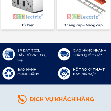
Tủ Điện
Thang cáp - Máng cáp
SP ĐẠT TCCL
GIAO HÀNG NHANH
ĐẦY ĐỦ VAT, CO,
TOÀN QUỐC 24/7
CQ...
BẢO HÀNH
HỖ TRỢ KỸ THUẬT
CHÍNH HÃNG
BÁO GIÁ 24/7
DỊCH VỤ KHÁCH HÀNG