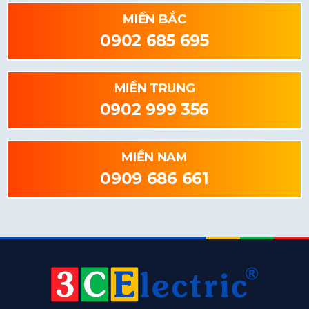
MIỀN BẮC
0902 685 695
MIỀN TRUNG
0902 999 356
MIỀN NAM
0909 686 661