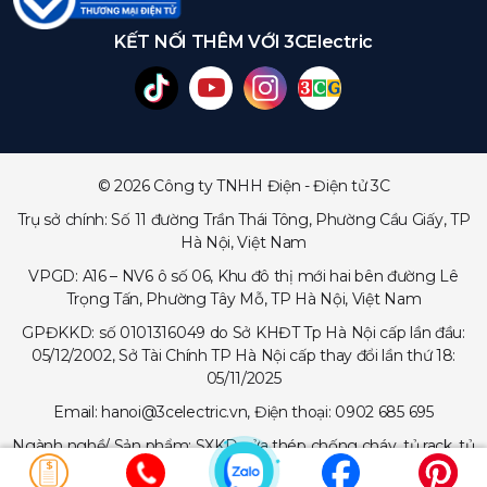
KẾT NỐI THÊM VỚI 3CElectric
© 2026 Công ty TNHH Điện - Điện tử 3C
Trụ sở chính: Số 11 đường Trần Thái Tông, Phường Cầu Giấy, TP
Hà Nội, Việt Nam
VPGD: A16 – NV6 ô số 06, Khu đô thị mới hai bên đường Lê
Trọng Tấn, Phường Tây Mỗ, TP Hà Nội, Việt Nam
GPĐKKD: số 0101316049 do Sở KHĐT Tp Hà Nội cấp lần đầu:
05/12/2002, Sở Tài Chính TP Hà Nội cấp thay đổi lần thứ 18:
05/11/2025
Email: hanoi@3celectric.vn, Điện thoại: 0902 685 695
Ngành nghề/ Sản phẩm: SXKD cửa thép chống cháy, tủ rack, tủ
trạm viễn thông, tủ điện, thang cáp - máng cáp...