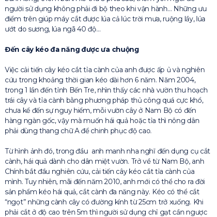
người sử dụng không phải đi bộ theo khi vận hành… Những ưu
điểm trên giúp máy cắt được lúa cả lúc trời mưa, ruộng lầy, lúa
ướt do sương, lúa ngã 40 độ…
Đến cây kéo đa năng được ưa chuộng
Việc cải tiến cây kéo cắt tỉa cành của anh được ấp ủ và nghiên
cứu trong khoảng thời gian kéo dài hơn 6 năm. Năm 2004,
trong 1 lần đến tỉnh Bến Tre, nhìn thấy các nhà vườn thu hoạch
trái cây và tỉa cành bằng phương pháp thủ công quá cực khổ,
chưa kể đến sự nguy hiểm, mỗi vườn cây ở Nam Bộ có đến
hàng ngàn gốc, vậy mà muốn hái quả hoặc tỉa thì nông dân
phải dùng thang chữ A để chinh phục độ cao.
Từ hình ảnh đó, trong đầu anh manh nha nghĩ đến dụng cụ cắt
cành, hái quả dành cho dân miệt vườn. Trở về từ Nam Bộ, anh
Chính bắt đầu nghiên cứu, cải tiến cây kéo cắt tỉa cành của
mình. Tuy nhiên, mãi đến năm 2010, anh mới có thể cho ra đời
sản phẩm kéo hái quả, cắt cành đa năng này. Kéo có thể cắt
“ngọt” những cành cây có đường kính từ 25cm trở xuống. Khi
phải cắt ở độ cao trên 5m thì người sử dụng chỉ gạt cần ngược