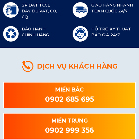
SP ĐẠT TCCL
GIAO HÀNG NHANH
ĐẦY ĐỦ VAT, CO,
TOÀN QUỐC 24/7
CQ...
BẢO HÀNH
HỖ TRỢ KỸ THUẬT
CHÍNH HÃNG
BÁO GIÁ 24/7
DỊCH VỤ KHÁCH HÀNG
MIỀN BẮC
0902 685 695
MIỀN TRUNG
0902 999 356