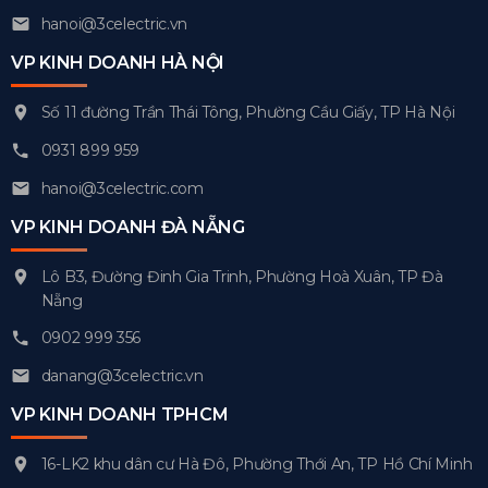
hanoi@3celectric.vn
VP KINH DOANH HÀ NỘI
Số 11 đường Trần Thái Tông, Phường Cầu Giấy, TP Hà Nội
0931 899 959
hanoi@3celectric.com
VP KINH DOANH ĐÀ NẴNG
Lô B3, Đường Đinh Gia Trinh, Phường Hoà Xuân, TP Đà
Nẵng
0902 999 356
danang@3celectric.vn
VP KINH DOANH TPHCM
16-LK2 khu dân cư Hà Đô, Phường Thới An, TP Hồ Chí Minh