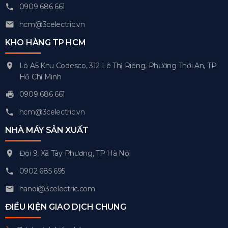
0909 686 661
hcm@3celectric.vn
KHO HÀNG TP HCM
Lô A5 Khu Codesco, 312 Lê Thị Riêng, Phường Thới An, TP
Hồ Chí Minh
0909 686 661
hcm@3celectric.vn
NHÀ MÁY SẢN XUẤT
Đội 9, Xã Tây Phương, TP Hà Nội
0902 685 695
hanoi@3celectric.com
ĐIỀU KIỆN GIAO DỊCH CHUNG