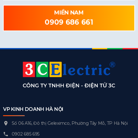
MIỀN NAM
0909 686 661
VP KINH DOANH HÀ NỘI
Số 06 A16, Đô thị Geleximco, Phường Tây Mỗ, TP Hà Nội
0902 685 695