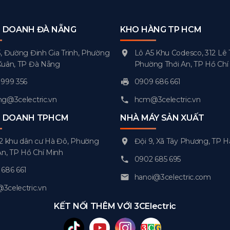
H DOANH ĐÀ NẴNG
KHO HÀNG TP HCM
, Đường Đinh Gia Trinh, Phường
Lô A5 Khu Codesco, 312 Lê 
Xuân, TP Đà Nẵng
Phường Thới An, TP Hồ Chí
999 356
0909 686 661
g@3celectric.vn
hcm@3celectric.vn
H DOANH TPHCM
NHÀ MÁY SẢN XUẤT
2 khu dân cư Hà Đô, Phường
Đội 9, Xã Tây Phương, TP H
An, TP Hồ Chí Minh
0902 685 695
686 661
hanoi@3celectric.com
celectric.vn
KẾT NỐI THÊM VỚI 3CElectric