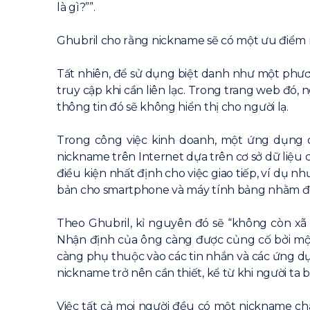
là gì?””.
Ghubril cho rằng nickname sẽ có một ưu điểm rấ
Tất nhiên, để sử dụng biệt danh như một phươn
truy cập khi cần liên lạc. Trong trang web đó, 
thông tin đó sẽ không hiển thị cho người lạ.
Trong công việc kinh doanh, một ứng dụng 
nickname trên Internet dựa trên cơ sở dữ liệ
điều kiện nhất định cho việc giao tiếp, ví dụ
bản cho smartphone và máy tính bảng nhằm đồng
Theo Ghubril, kỉ nguyên đó sẽ “không còn xã 
Nhận định của ông càng được củng cố bởi một
càng phụ thuộc vào các tin nhắn và các ứng d
nickname trở nên cần thiết, kể từ khi người ta
Việc tất cả mọi người đều có một nickname chắ