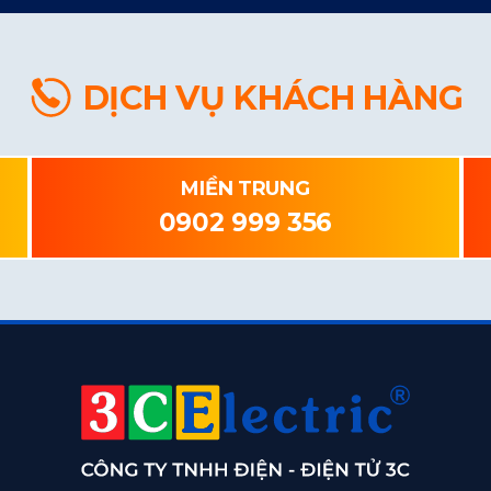
DỊCH VỤ KHÁCH HÀNG
MIỀN TRUNG
0902 999 356