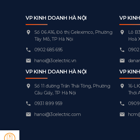
VP KINH DOANH HÀ NỘI
VP KIN
Số 06 A16, Đô thị Geleximco, Phường
Lô B3
Tây Mỗ, TP Hà Nội
Hoà 
0902 685 695
0902 
hanoi@3celectric.vn
danan
VP KINH DOANH HÀ NỘI
VP KIN
Số 11 đường Trần Thái Tông, Phường
16-LK
Cầu Giấy, TP Hà Nội
Thới 
0931 899 959
0909 
hanoi@3celectric.com
hcm@3