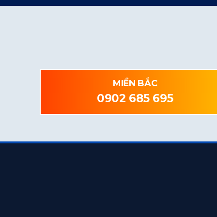
MIỀN BẮC
0902 685 695