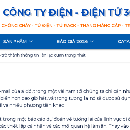
CÔNG TY ĐIỆN - ĐIỆN TỬ 
 CHỐNG CHÁY - TỦ ĐIỆN - TỦ RACK - THANG MÁNG CÁP - 
SẢN PHẨM
BÁO GIÁ 2026
CAT
trở thành thông tin liên lạc quan trọng nhất
 e-mail của ai đó, trong một vài năm tới chúng ta chỉ cần 
iến hơn bao giờ hết, và trong tương lai nó sẽ được sử dụ
mail và nhiều phương tiện khác.
iết trong một báo cáo dự đoán về tương lai của lĩnh vực d
o các thiết lập cá nhân và các mối quan hệ làm ăn. Thay và