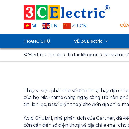
CỬA
VI
EN
ZH-CN
TRANG CHỦ
VỀ
3CElectric
3CElectric
Tin tức
Tin tức liên quan
Nickname sẽ 
Thay vì việc phải nhớ số điện thoại hay địa chỉ
của họ. Nickname đang ngày càng trở nên phổ b
tin liên lạc, từ số điện thoại cho đến địa chỉ e-
Adib Ghubril, nhà phân tích của Gartner, đã v
còn cần đến số điện thoại và địa chỉ e-mail ch