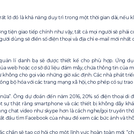
t lớ đó là khả năng duy trì trong một thời gian dài, nếu 
g tiện giao tiếp chính như vậy, tất cả mọi người sẽ phả
người dùng sẽ điền số điện thoại và địa chỉ e-mail mới nh
quản lí danh bạ sẽ được thiết kế cho phù hợp. Ứng dụ
u của web hoặc cơ sở dữ liệu đám mây, chứa thông tin của
 như không cho gọi vào những giờ xác định. Các nhà phát t
 bộ hóa với các trang mạng xã hội, cho phép có sự trao 
nữa”. Ông dự đoán đến năm 2016, 20% số điện thoại di độn
 sự thật rằng smartphone và các thiết bị không dây khá
ụng chat video như skype hơn là cách nghe/gọi truyền thố
 bắt đầu tìm Facebook của nhau để xem các bức ảnh và thông
c chắn sẽ tạo cơ hội cho một lĩnh vực hoàn toàn mới: “c