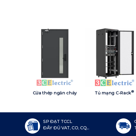
®
Cửa thép ngăn cháy
Tủ mạng C-Rack
SP ĐẠT TCCL
ĐẦY ĐỦ VAT, CO, CQ...