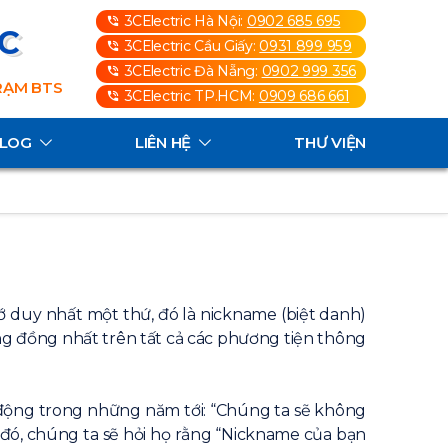
3CElectric Hà Nội:
0902 685 695
3C
3CElectric Cầu Giấy:
0931 899 959
3CElectric Đà Nẵng:
0902 999 356
TRẠM BTS
3CElectric TP.HCM:
0909 686 661
ALOG
LIÊN HỆ
THƯ VIỆN
nhớ duy nhất một thứ, đó là nickname (biệt danh)
ng đồng nhất trên tất cả các phương tiện thông
i động trong những năm tới: “Chúng ta sẽ không
o đó, chúng ta sẽ hỏi họ rằng “Nickname của bạn