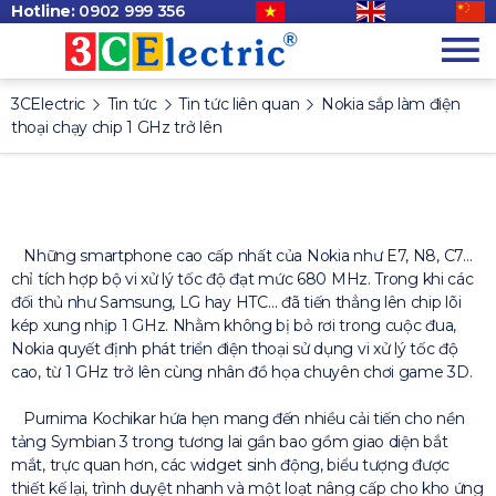
Hotline:
0902 999 356
3CElectric
Tin tức
Tin tức liên quan
Nokia sắp làm điện
thoại chạy chip 1 GHz trở lên
Những smartphone cao cấp nhất của Nokia như E7, N8, C7…
chỉ tích hợp bộ vi xử lý tốc độ đạt mức 680 MHz. Trong khi các
đối thủ như Samsung, LG hay HTC… đã tiến thẳng lên chip lõi
kép xung nhịp 1 GHz. Nhằm không bị bỏ rơi trong cuộc đua,
Nokia quyết định phát triển điện thoại sử dụng vi xử lý tốc độ
cao, từ 1 GHz trở lên cùng nhân đồ họa chuyên chơi game 3D.
Purnima Kochikar hứa hẹn mang đến nhiều cải tiến cho nền
tảng Symbian 3 trong tương lai gần bao gồm giao diện bắt
mắt, trực quan hơn, các widget sinh động, biểu tượng được
thiết kế lại, trình duyệt nhanh và một loạt nâng cấp cho kho ứng