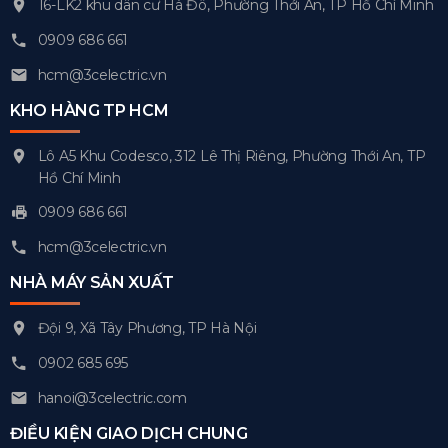
16-LK2 khu dân cư Hà Đô, Phường Thới An, TP Hồ Chí Minh
0909 686 661
hcm@3celectric.vn
KHO HÀNG TP HCM
Lô A5 Khu Codesco, 312 Lê Thị Riêng, Phường Thới An, TP
Hồ Chí Minh
0909 686 661
hcm@3celectric.vn
NHÀ MÁY SẢN XUẤT
Đội 9, Xã Tây Phương, TP Hà Nội
0902 685 695
hanoi@3celectric.com
ĐIỀU KIỆN GIAO DỊCH CHUNG