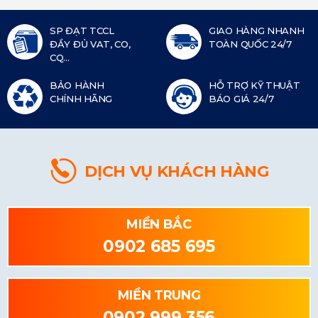
SP ĐẠT TCCL
GIAO HÀNG NHANH
ĐẦY ĐỦ VAT, CO,
TOÀN QUỐC 24/7
CQ...
BẢO HÀNH
HỖ TRỢ KỸ THUẬT
CHÍNH HÃNG
BÁO GIÁ 24/7
DỊCH VỤ KHÁCH HÀNG
MIỀN BẮC
0902 685 695
MIỀN TRUNG
0902 999 356