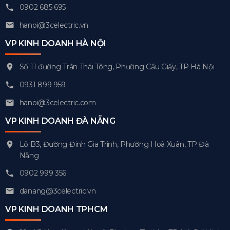
0902 685 695
hanoi@3celectric.vn
VP KINH DOANH HÀ NỘI
Số 11 đường Trần Thái Tông, Phường Cầu Giấy, TP Hà Nội
0931 899 959
hanoi@3celectric.com
VP KINH DOANH ĐÀ NẴNG
Lô B3, Đường Đinh Gia Trinh, Phường Hoà Xuân, TP Đà
Nẵng
0902 999 356
danang@3celectric.vn
VP KINH DOANH TPHCM