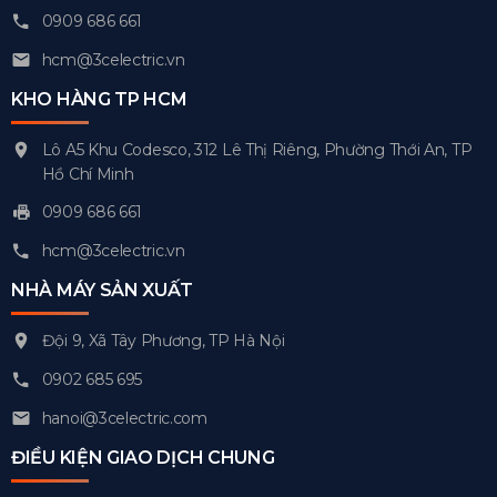
0909 686 661
hcm@3celectric.vn
KHO HÀNG TP HCM
Lô A5 Khu Codesco, 312 Lê Thị Riêng, Phường Thới An, TP
Hồ Chí Minh
0909 686 661
hcm@3celectric.vn
NHÀ MÁY SẢN XUẤT
Đội 9, Xã Tây Phương, TP Hà Nội
0902 685 695
hanoi@3celectric.com
ĐIỀU KIỆN GIAO DỊCH CHUNG