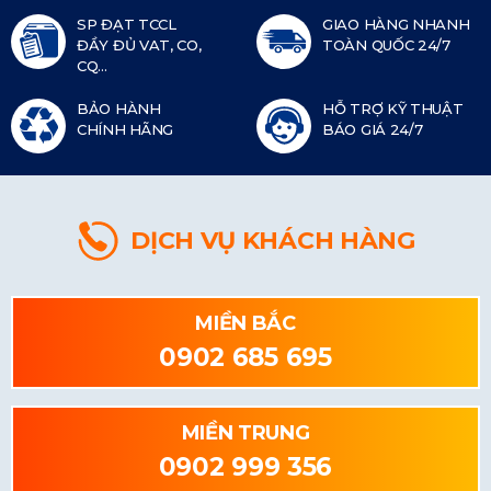
SP ĐẠT TCCL
GIAO HÀNG NHANH
ĐẦY ĐỦ VAT, CO,
TOÀN QUỐC 24/7
CQ...
BẢO HÀNH
HỖ TRỢ KỸ THUẬT
CHÍNH HÃNG
BÁO GIÁ 24/7
DỊCH VỤ KHÁCH HÀNG
MIỀN BẮC
0902 685 695
MIỀN TRUNG
0902 999 356