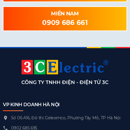
MIỀN NAM
0909 686 661
VP KINH DOANH HÀ NỘI
Số 06 A16, Đô thị Geleximco, Phường Tây Mỗ, TP Hà Nội
0902 685 695