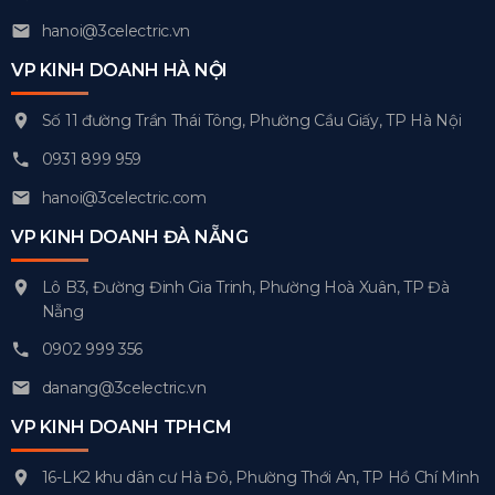
hanoi@3celectric.vn
VP KINH DOANH HÀ NỘI
Số 11 đường Trần Thái Tông, Phường Cầu Giấy, TP Hà Nội
0931 899 959
hanoi@3celectric.com
VP KINH DOANH ĐÀ NẴNG
Lô B3, Đường Đinh Gia Trinh, Phường Hoà Xuân, TP Đà
Nẵng
0902 999 356
danang@3celectric.vn
VP KINH DOANH TPHCM
16-LK2 khu dân cư Hà Đô, Phường Thới An, TP Hồ Chí Minh