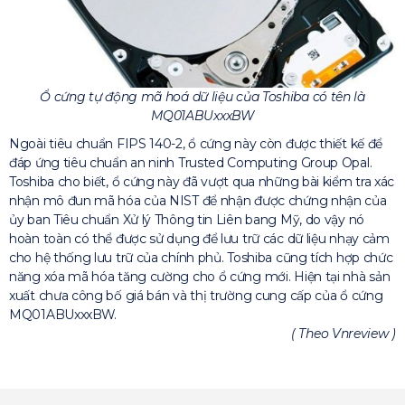
Ổ cứng tự động mã hoá dữ liệu của Toshiba có tên là
MQ01ABUxxxBW
Ngoài tiêu chuẩn FIPS 140-2, ổ cứng này còn được thiết kế để
đáp ứng tiêu chuẩn an ninh Trusted Computing Group Opal.
Toshiba cho biết, ổ cứng này đã vượt qua những bài kiểm tra xác
nhận mô đun mã hóa của NIST để nhận được chứng nhận của
ủy ban Tiêu chuẩn Xử lý Thông tin Liên bang Mỹ, do vậy nó
hoàn toàn có thể được sử dụng để lưu trữ các dữ liệu nhạy cảm
cho hệ thống lưu trữ của chính phủ. Toshiba cũng tích hợp chức
năng xóa mã hóa tăng cường cho ổ cứng mới. Hiện tại nhà sản
xuất chưa công bố giá bán và thị trường cung cấp của ổ cứng
MQ01ABUxxxBW.
( Theo Vnreview )