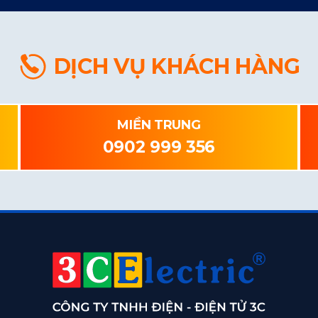
DỊCH VỤ KHÁCH HÀNG
MIỀN TRUNG
0902 999 356