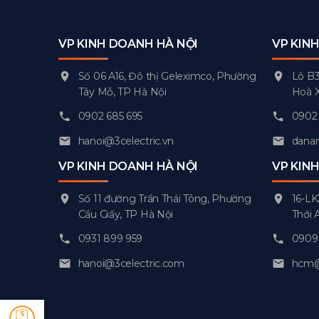
VP KINH DOANH HÀ NỘI
VP KIN
Số 06 A16, Đô thị Geleximco, Phường
Lô B3
Tây Mỗ, TP Hà Nội
Hoà 
0902 685 695
0902 
hanoi@3celectric.vn
danan
VP KINH DOANH HÀ NỘI
VP KIN
Số 11 đường Trần Thái Tông, Phường
16-LK
Cầu Giấy, TP Hà Nội
Thới 
0931 899 959
0909 
hanoi@3celectric.com
hcm@3