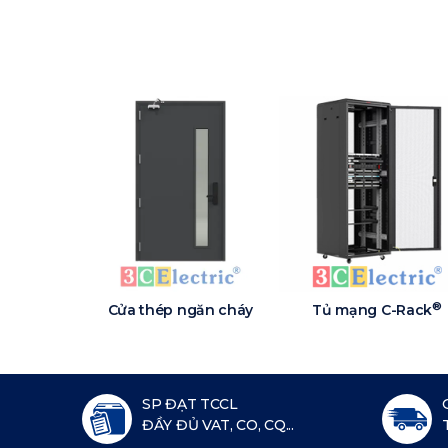
®
Cửa thép ngăn cháy
Tủ mạng C-Rack
SP ĐẠT TCCL
ĐẦY ĐỦ VAT, CO, CQ...