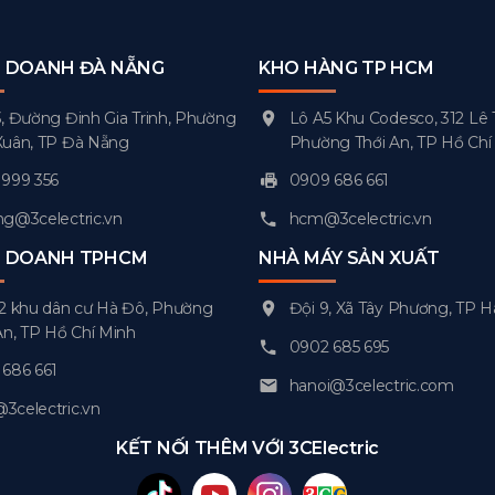
H DOANH ĐÀ NẴNG
KHO HÀNG TP HCM
, Đường Đinh Gia Trinh, Phường
Lô A5 Khu Codesco, 312 Lê 
Xuân, TP Đà Nẵng
Phường Thới An, TP Hồ Chí
999 356
0909 686 661
g@3celectric.vn
hcm@3celectric.vn
H DOANH TPHCM
NHÀ MÁY SẢN XUẤT
2 khu dân cư Hà Đô, Phường
Đội 9, Xã Tây Phương, TP H
An, TP Hồ Chí Minh
0902 685 695
686 661
hanoi@3celectric.com
celectric.vn
KẾT NỐI THÊM VỚI 3CElectric