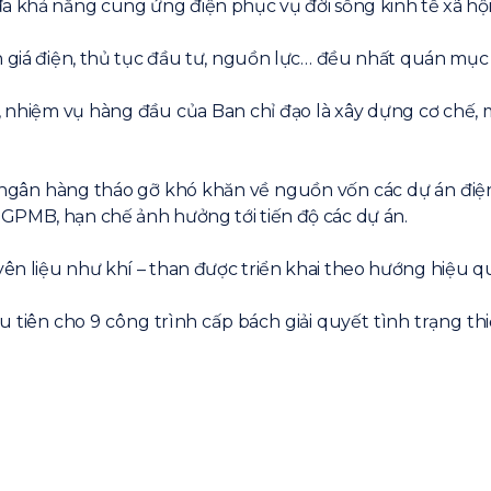
a khả năng cung ứng điện phục vụ đời sống kinh tế xã hội
nh giá điện, thủ tục đầu tư, nguồn lực… đều nhất quán mụ
 nhiệm vụ hàng đầu của Ban chỉ đạo là xây dựng cơ chế, m
ngân hàng tháo gỡ khó khăn về nguồn vốn các dự án điện,
GPMB, hạn chế ảnh hưởng tới tiến độ các dự án.
ên liệu như khí – than được triển khai theo hướng hiệu q
ưu tiên cho 9 công trình cấp bách giải quyết tình trạng 