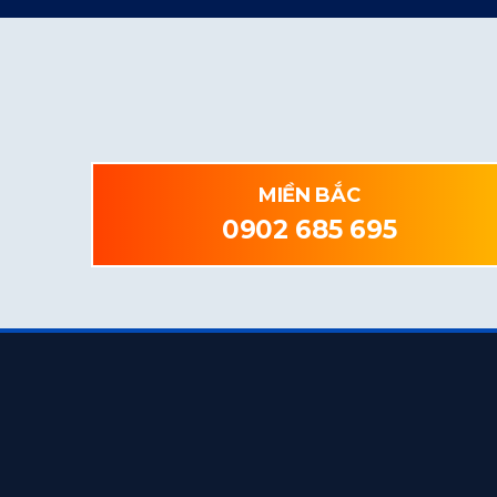
MIỀN BẮC
0902 685 695