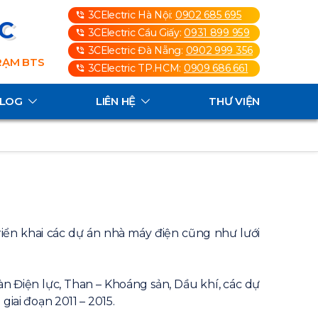
3CElectric Hà Nội:
0902 685 695
3C
3CElectric Cầu Giấy:
0931 899 959
3CElectric Đà Nẵng:
0902 999 356
TRẠM BTS
3CElectric TP.HCM:
0909 686 661
ALOG
LIÊN HỆ
THƯ VIỆN
riển khai các dự án nhà máy điện cũng như lưới
n Điện lực, Than – Khoáng sản, Dầu khí, các dự
giai đoạn 2011 – 2015.