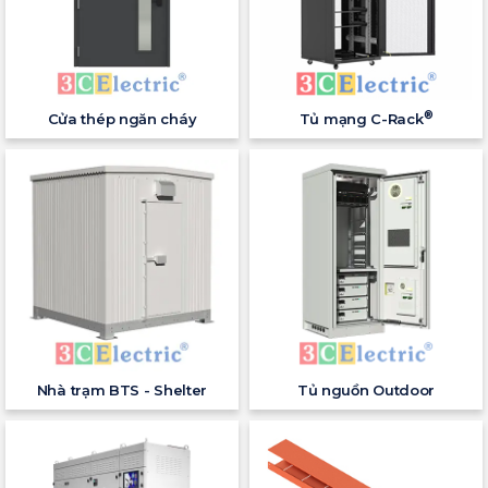
®
Cửa thép ngăn cháy
Tủ mạng C-Rack
Nhà trạm BTS - Shelter
Tủ nguồn Outdoor