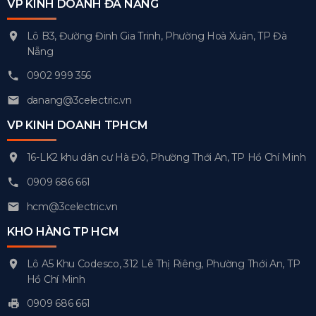
VP KINH DOANH ĐÀ NẴNG
Lô B3, Đường Đinh Gia Trinh, Phường Hoà Xuân, TP Đà
Nẵng
0902 999 356
danang@3celectric.vn
VP KINH DOANH TPHCM
16-LK2 khu dân cư Hà Đô, Phường Thới An, TP Hồ Chí Minh
0909 686 661
hcm@3celectric.vn
KHO HÀNG TP HCM
Lô A5 Khu Codesco, 312 Lê Thị Riêng, Phường Thới An, TP
Hồ Chí Minh
0909 686 661