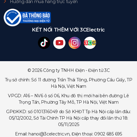
Hướng dẫn mua hàng trực tuyến
KẾT NỐI THÊM VỚI 3CElectric
© 2026 Công ty TNHH Điện - Điện tử 3C
Trụ sở chính: Số 11 đường Trần Thái Tông, Phường Cầu Giấy, TP
Hà Nội, Việt Nam
VPGD: A16 – NV6 ô số 06, Khu đô thị mới hai bên đường Lê
Trọng Tấn, Phường Tây Mỗ, TP Hà Nội, Việt Nam
GPĐKKD: số 0101316049 do Sở KHĐT Tp Hà Nội cấp lần đầu:
05/12/2002, Sở Tài Chính TP Hà Nội cấp thay đổi lần thứ 18:
05/11/2025
Email: hanoi@3celectric.vn, Điện thoại: 0902 685 695