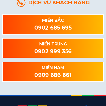
DỊCH VỤ KHÁCH HÀNG
MIỀN BẮC
0902 685 695
MIỀN TRUNG
0902 999 356
MIỀN NAM
0909 686 661