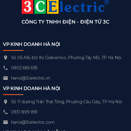
VP KINH DOANH HÀ NỘI
Số 06 A16, Đô thị Geleximco, Phường Tây Mỗ, TP Hà Nội
0902 685 695
hanoi@3celectric.vn
VP KINH DOANH HÀ NỘI
Số 11 đường Trần Thái Tông, Phường Cầu Giấy, TP Hà Nội
0931 899 959
hanoi@3celectric.com