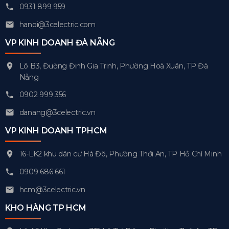
0931 899 959
hanoi@3celectric.com
VP KINH DOANH ĐÀ NẴNG
Lô B3, Đường Đinh Gia Trinh, Phường Hoà Xuân, TP Đà
Nẵng
0902 999 356
danang@3celectric.vn
VP KINH DOANH TPHCM
16-LK2 khu dân cư Hà Đô, Phường Thới An, TP Hồ Chí Minh
0909 686 661
hcm@3celectric.vn
KHO HÀNG TP HCM