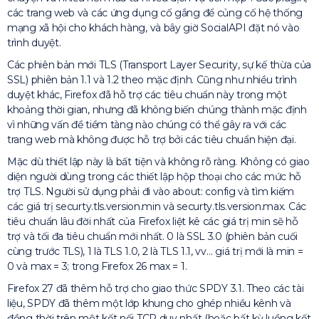
các trang web và các ứng dụng cố gắng để củng cố hệ thống
mạng xã hội cho khách hàng, và bây giờ SocialAPI đặt nó vào
trình duyệt.
Các phiên bản mới TLS (Transport Layer Security, sự kế thừa của
SSL) phiên bản 1.1 và 1.2 theo mặc định. Cũng như nhiều trình
duyệt khác, Firefox đã hỗ trợ các tiêu chuẩn này trong một
khoảng thời gian, nhưng đã không biến chúng thành mặc định
vì những vấn đề tiềm tàng nào chúng có thể gây ra với các
trang web mà không được hỗ trợ bởi các tiêu chuẩn hiện đại.
Mặc dù thiết lập này là bất tiện và không rõ ràng. Không có giao
diện người dùng trong các thiết lập hộp thoại cho các mức hỗ
trợ TLS. Người sử dụng phải đi vào about: config và tìm kiếm
các giá trị securty.tls.version.min và securty.tls.version.max. Các
tiêu chuẩn lâu đời nhất của Firefox liệt kê các giá trị min sẽ hỗ
trợ và tối đa tiêu chuẩn mới nhất. 0 là SSL 3.0 (phiên bản cuối
cùng trước TLS), 1 là TLS 1.0, 2 là TLS 1.1, vv… giá trị mới là min =
0 và max = 3; trong Firefox 26 max = 1.
Firefox 27 đã thêm hỗ trợ cho giao thức SPDY 3.1. Theo các tài
liệu, SPDY đã thêm một lớp khung cho ghép nhiều kênh và
đồng thời trên một kết nối TCP duy nhất (hoặc bất kỳ luồng kết