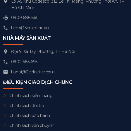
Lô A5 Khu Codesco, 312 Lê Thị Riêng, Phường Thới An, TP
Hồ Chí Minh
0909 686 661
hcm@3celectric.vn
NHÀ MÁY SẢN XUẤT
Đội 9, Xã Tây Phương, TP Hà Nội
0902 685 695
hanoi@3celectric.com
ĐIỀU KIỆN GIAO DỊCH CHUNG
Chính sách kiểm hàng
Chính sách đổi trả
Chính sách bảo hành
Chính sách vận chuyển