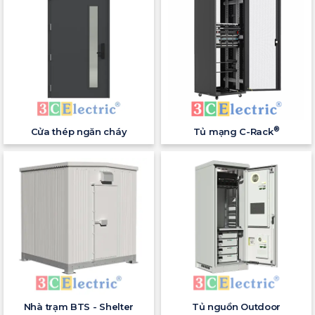
®
Cửa thép ngăn cháy
Tủ mạng C-Rack
Nhà trạm BTS - Shelter
Tủ nguồn Outdoor