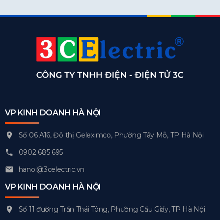
VP KINH DOANH HÀ NỘI
Số 06 A16, Đô thị Geleximco, Phường Tây Mỗ, TP Hà Nội
0902 685 695
hanoi@3celectric.vn
VP KINH DOANH HÀ NỘI
Số 11 đường Trần Thái Tông, Phường Cầu Giấy, TP Hà Nội