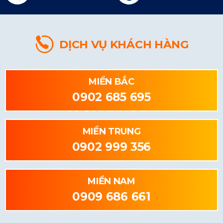
DỊCH VỤ KHÁCH HÀNG
MIỀN BẮC
0902 685 695
MIỀN TRUNG
0902 999 356
MIỀN NAM
0909 686 661