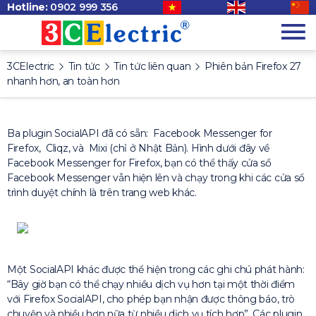
Hotline:
0902 999 356
3CElectric
Tin tức
Tin tức liên quan
Phiên bản Firefox 27
nhanh hơn, an toàn hơn
Ba p
lugin SocialAPI đã có sẵn:
Facebook Messenger
for
Firefox
,
Cliqz
, và
Mixi (chỉ ở Nhật Bản)
. Hình dưới đây về
Facebook Messenger for Firefox, bạn có thể thấy cửa sổ
Facebook Messenger vẫn hiện lên và chạy trong khi các cửa sổ
trình duyệt chính là trên trang web khác.
Một SocialAPI khác được thể hiện trong các ghi chú phát hành:
“Bây giờ bạn có thể chạy nhiều dịch vụ hơn tại một thời điểm
với Firefox SocialAPI, cho phép bạn nhận được thông báo, trò
chuyện và nhiều hơn nữa từ nhiều dịch vụ tích hợp”. Các plugin,