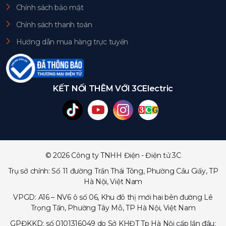
Chính sách bảo mật
Chính sách thanh toán
Hướng dẫn mua hàng trực tuyến
KẾT NỐI THÊM VỚI 3CElectric
© 2026 Công ty TNHH Điện - Điện tử 3C
Trụ sở chính: Số 11 đường Trần Thái Tông, Phường Cầu Giấy, TP
Hà Nội, Việt Nam
VPGD: A16 – NV6 ô số 06, Khu đô thị mới hai bên đường Lê
Trọng Tấn, Phường Tây Mỗ, TP Hà Nội, Việt Nam
GPĐKKD: số 0101316049 do Sở KHĐT Tp Hà Nội cấp lần đầu: