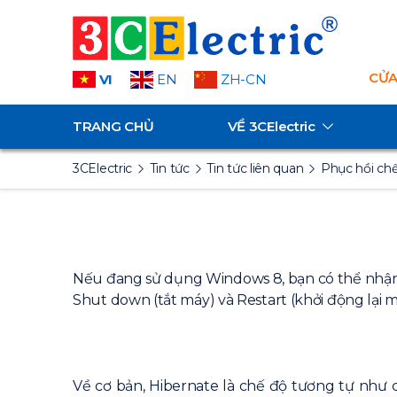
CỬA
VI
EN
ZH-CN
TRANG CHỦ
VỀ
3CElectric
3CElectric
Tin tức
Tin tức liên quan
Phục hồi ch
Nếu đang sử dụng Windows 8, bạn có thể nhận t
Shut down (tắt máy) và Restart (khởi động lại m
Về cơ bản, Hibernate là chế độ tương tự như 