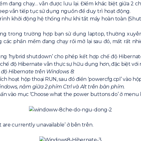
m đang chạy… vẫn được lưu lại. Điểm khác biệt giữa 2 chế
leep vẫn tiếp tục sử dụng nguồn để duy trì hoạt động.
 trình khởi động hệ thống như khi tắt máy hoàn toàn (Shu
g trong trường hợp bạn sử dụng laptop, thường xuyên 
 các phần mềm đang chạy rồi mở lại sau đó, mất rất nh
ăng ‘hybrid shutdown’ cho phép kết hợp chế độ Hiberna
, chế độ Hibernate vẫn thực sự hữu dụng hơn, đặc biệt vớ
 độ Hibernate trên Windows 8:
ch hoạt hộp thoại RUN, sau đó điền ‘powercfg.cpl’ vào hộp
ndows, nằm giữa 2 phím Ctrl và Alt trên bàn phím.
nhấn vào mục ‘Choose what the power buttons do’ ở menu b
 are currently unavailable’ ở bên trên.