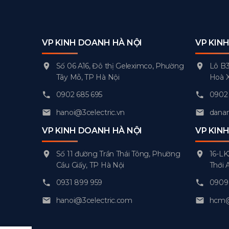
VP KINH DOANH HÀ NỘI
VP KIN
Số 06 A16, Đô thị Geleximco, Phường
Lô B3
Tây Mỗ, TP Hà Nội
Hoà 
0902 685 695
0902 
hanoi@3celectric.vn
danan
VP KINH DOANH HÀ NỘI
VP KIN
Số 11 đường Trần Thái Tông, Phường
16-LK
Cầu Giấy, TP Hà Nội
Thới 
0931 899 959
0909 
hanoi@3celectric.com
hcm@3