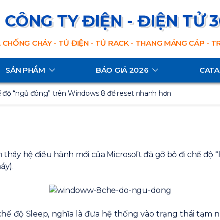
CÔNG TY ĐIỆN - ĐIỆN TỬ 
 CHỐNG CHÁY - TỦ ĐIỆN - TỦ RACK - THANG MÁNG CÁP - 
SẢN PHẨM
BÁO GIÁ 2026
CAT
ế độ “ngủ đông” trên Windows 8 để reset nhanh hơn
hấy hệ điều hành mới của Microsoft đã gỡ bỏ đi chế độ “
áy).
chế độ Sleep, nghĩa là đưa hệ thống vào trạng thái tạm 