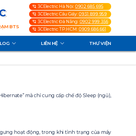
3CElectric Hà Nội:
0902 685 695
3C
3CElectric Cầu Giấy:
0931 899 959
3CElectric Đà Nẵng:
0902 999 356
TRẠM BTS
3CElectric TP.HCM:
0909 686 661
ALOG
LIÊN HỆ
THƯ VIỆN
Hibernate” mà chỉ cung cấp chế độ Sleep (ngủ),
ngưng hoạt động, trong khi tình trạng của máy