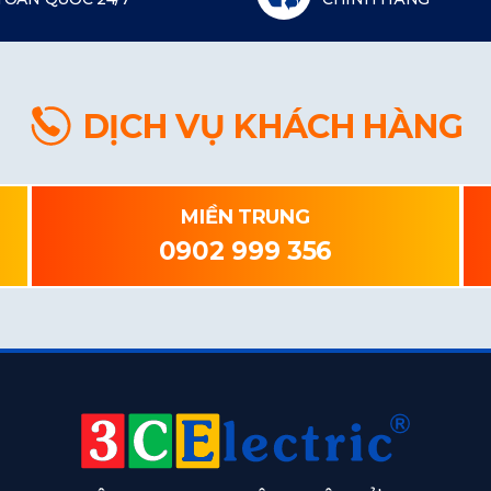
DỊCH VỤ KHÁCH HÀNG
MIỀN TRUNG
0902 999 356