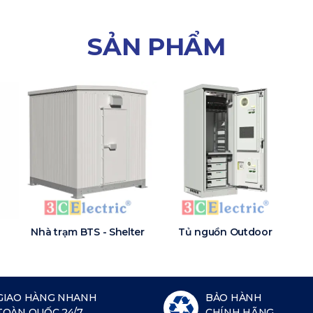
SẢN PHẨM
Nhà trạm BTS - Shelter
Tủ nguồn Outdoor
GIAO HÀNG NHANH
BẢO HÀNH
TOÀN QUỐC 24/7
CHÍNH HÃNG