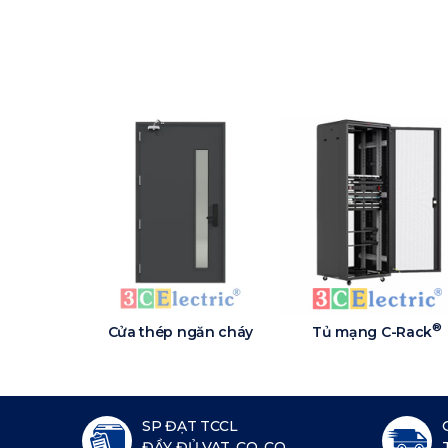
®
Cửa thép ngăn cháy
Tủ mạng C-Rack
SP ĐẠT TCCL
ĐẦY ĐỦ VAT, CO, CQ...