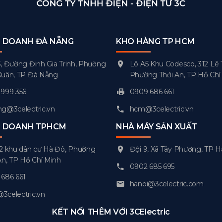
H DOANH ĐÀ NẴNG
KHO HÀNG TP HCM
, Đường Đinh Gia Trinh, Phường
Lô A5 Khu Codesco, 312 Lê 
Xuân, TP Đà Nẵng
Phường Thới An, TP Hồ Chí
999 356
0909 686 661
g@3celectric.vn
hcm@3celectric.vn
H DOANH TPHCM
NHÀ MÁY SẢN XUẤT
2 khu dân cư Hà Đô, Phường
Đội 9, Xã Tây Phương, TP H
An, TP Hồ Chí Minh
0902 685 695
686 661
hanoi@3celectric.com
celectric.vn
KẾT NỐI THÊM VỚI 3CElectric