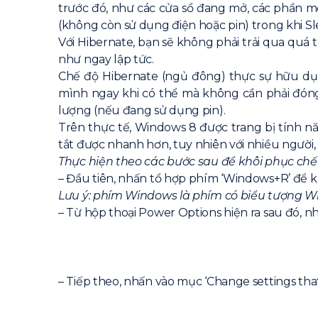
trước đó, như các cửa sổ đang mở, các phần mề
(không còn sử dụng điện hoặc pin) trong khi S
Với Hibernate, bạn sẽ không phải trải qua quá
như ngay lập tức.
Chế độ Hibernate (ngủ đông) thực sự hữu dụn
mình ngay khi có thể mà không cần phải đóng
lượng (nếu đang sử dụng pin).
Trên thực tế, Windows 8 được trang bị tính n
tắt được nhanh hơn, tuy nhiên với nhiều người
Thực hiện theo các bước sau để khôi phục chế
– Đầu tiên, nhấn tổ hợp phím ‘Windows+R’ để kí
Lưu ý: phím Windows là phím có biểu tượng Wi
– Từ hộp thoại Power Options hiện ra sau đó, 
– Tiếp theo, nhấn vào mục ‘Change settings that