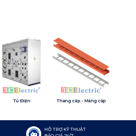
Tủ Điện
Thang cáp - Máng cáp
HỖ TRỢ KỸ THUẬT
BÁO GIÁ 24/7