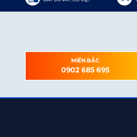
MIỀN BẮC
0902 685 695