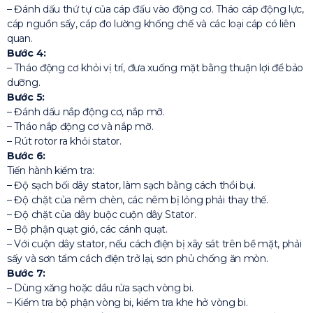
– Đánh dấu thứ tự của cáp đấu vào động cơ. Tháo cáp động lực,
cáp nguồn sấy, cáp đo lường khống chế và các loại cáp có liên
quan.
Bước 4:
– Tháo động cơ khỏi vị trí, đưa xuống mặt bằng thuận lợi để bảo
dưỡng.
Bước 5:
– Đánh dấu nắp động cơ, nắp mỡ.
– Tháo nắp động cơ và nắp mỡ.
– Rút rotor ra khỏi stator.
Bước 6:
Tiến hành kiểm tra:
– Độ sạch bối dây stator, làm sạch bằng cách thổi bụi.
– Độ chặt của nêm chèn, các nêm bị lỏng phải thay thế.
– Độ chặt của dây buộc cuộn dây Stator.
– Bộ phận quạt gió, các cánh quạt.
– Với cuộn dây stator, nếu cách điện bị xây sát trên bề mặt, phải
sấy và sơn tẩm cách điện trở lại, sơn phủ chống ăn mòn.
Bước 7:
– Dùng xăng hoặc dầu rửa sạch vòng bi.
– Kiểm tra bộ phận vòng bi, kiểm tra khe hở vòng bi.