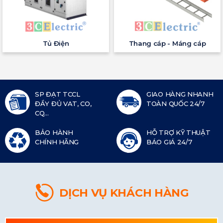
Tủ Điện
Thang cáp - Máng cáp
SP ĐẠT TCCL
GIAO HÀNG NHANH
ĐẦY ĐỦ VAT, CO,
TOÀN QUỐC 24/7
CQ...
BẢO HÀNH
HỖ TRỢ KỸ THUẬT
CHÍNH HÃNG
BÁO GIÁ 24/7
DỊCH VỤ KHÁCH HÀNG