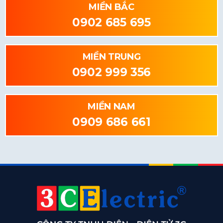
MIỀN BẮC
0902 685 695
MIỀN TRUNG
0902 999 356
MIỀN NAM
0909 686 661