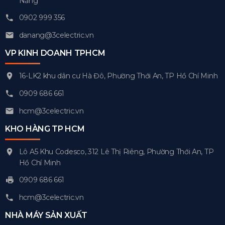
Nẵng
0902 999 356
danang@3celectric.vn
VP KINH DOANH TPHCM
16-LK2 khu dân cư Hà Đô, Phường Thới An, TP Hồ Chí Minh
0909 686 661
hcm@3celectric.vn
KHO HÀNG TP HCM
Lô A5 Khu Codesco, 312 Lê Thị Riêng, Phường Thới An, TP
Hồ Chí Minh
0909 686 661
hcm@3celectric.vn
NHÀ MÁY SẢN XUẤT