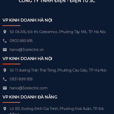
VP KINH DOANH HÀ NỘI
Số 06 A16, Đô thị Geleximco, Phường Tây Mỗ, TP Hà Nội
0902 685 695
hanoi@3celectric.vn
VP KINH DOANH HÀ NỘI
Số 11 đường Trần Thái Tông, Phường Cầu Giấy, TP Hà Nội
0931 899 959
hanoi@3celectric.com
VP KINH DOANH ĐÀ NẴNG
Lô B3, Đường Đinh Gia Trinh, Phường Hoà Xuân, TP Đà