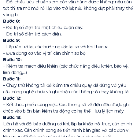
– Đối chiếu tiêu chuẩn xem còn vận hành được không: nếu còn
tốt thì tra mỡ mới rồi lắp vào trở lại; nếu không đạt phải thay thế
vòng bi.
Bước 8:
– Đo trị số điện trở một chiều cuộn dây.
– Đo trị số điện trở cách điện.
Bước 9:
– Lắp ráp trở lại, các bước ngược lại so với khi tháo ra.
– Đưa động cơ vào vị trí, cân chỉnh sơ bộ.
Bước 10:
– Kiểm tra mạch điều khiển (các chức năng điều khiển, bảo vệ,
liên động,…)
Bước 11:
– Chạy thử không tải để kiểm tra chiều quay đã đúng với yêu
cầu công nghệ chưa và ghi nhận các thông số chạy không tải.
Bước 12:
– Kết thúc phiếu công việc. Các thông số về điện đều được ghi
chép vào biên bản kiểm tra động cơ hạ thế – lưu lý lịch máy.
Bước 13:
Liên hệ với đội bảo dưỡng cơ khí, lắp lại khớp nối trục, cân chỉnh
chính xác. Cân chỉnh xong sẽ tiến hành bàn giao với các đơn vị
liên quan để đưa máy vào vị trí sẵn sàng cho sản xuất.