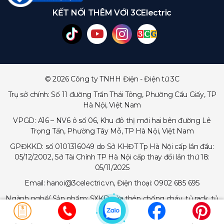
KẾT NỐI THÊM VỚI 3CElectric
© 2026 Công ty TNHH Điện - Điện tử 3C
Trụ sở chính: Số 11 đường Trần Thái Tông, Phường Cầu Giấy, TP
Hà Nội, Việt Nam
VPGD: A16 – NV6 ô số 06, Khu đô thị mới hai bên đường Lê
Trọng Tấn, Phường Tây Mỗ, TP Hà Nội, Việt Nam
GPĐKKD: số 0101316049 do Sở KHĐT Tp Hà Nội cấp lần đầu:
05/12/2002, Sở Tài Chính TP Hà Nội cấp thay đổi lần thứ 18:
05/11/2025
Email: hanoi@3celectric.vn, Điện thoại: 0902 685 695
Ngành nghề/ Sản phẩm: SXKD cửa thép chống cháy, tủ rack, tủ
trạm viễn thông, tủ điện, thang cáp - máng cáp...