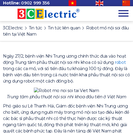
Hotline:
0902 999 356
3CElectric
Tin tức
Tin tức liên quan
Robot mổ nội soi đầu
tiên tại Việt Nam
Ngày 27/2, bệnh viện Nhi Trung ương chính thức đưa vào hoạt
động Trung tâm phẫu thuật nội soi nhi khoa có sử dụng
robot
trong các ca mổ, với số tiền đầu tư khoảng 100 tỷ đồng. Đây là
bệnh viện đầu tiên trong cả nước triển khai phẫu thuật nội soi có
ứng dụng robot một cách đồng bộ.
Trung tâm phẫu thuật nội soi nhi khoa đầu tiên ở Việt Nam
Phó giáo sư Lê Thanh Hải, Giám đốc bệnh viện Nhi Trung ương
cho biết, ứng dụng người máy trong mổ nội soi tạo điều kiện để
các bác sĩ phẫu thuật nhi có thể thực hiện được các kỹ thuật
ngang tầm quốc tế, đồng thời phát triển kỹ thuật mới, khó giải
quyết các bệnh phức tạp. Đây là nền tảng để Việt Nam phát