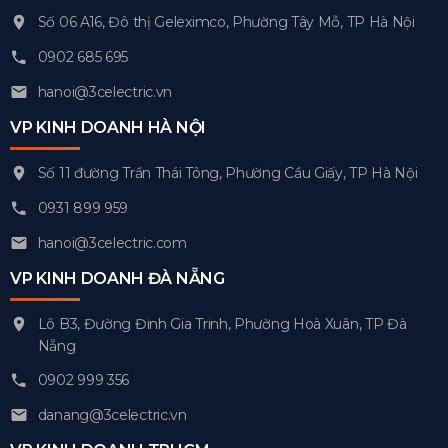
Số 06 A16, Đô thị Geleximco, Phường Tây Mỗ, TP Hà Nội
0902 685 695
hanoi@3celectric.vn
VP KINH DOANH HÀ NỘI
Số 11 đường Trần Thái Tông, Phường Cầu Giấy, TP Hà Nội
0931 899 959
hanoi@3celectric.com
VP KINH DOANH ĐÀ NẴNG
Lô B3, Đường Đinh Gia Trinh, Phường Hoà Xuân, TP Đà
Nẵng
0902 999 356
danang@3celectric.vn