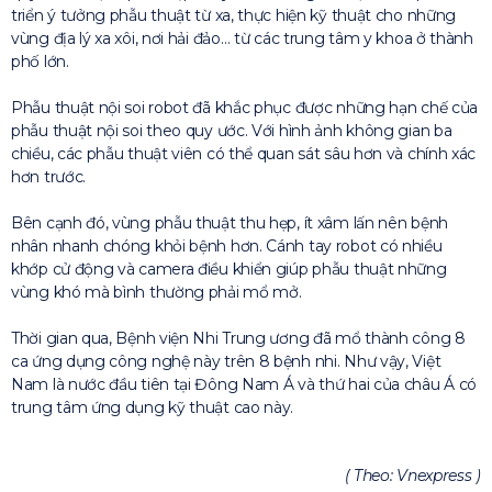
triển ý tưởng phẫu thuật từ xa, thực hiện kỹ thuật cho những
vùng địa lý xa xôi, nơi hải đảo… từ các trung tâm y khoa ở thành
phố lớn.
Phẫu thuật nội soi robot đã khắc phục được những hạn chế của
phẫu thuật nội soi theo quy ước. Với hình ảnh không gian ba
chiều, các phẫu thuật viên có thể quan sát sâu hơn và chính xác
hơn trước.
Bên cạnh đó, vùng phẫu thuật thu hẹp, ít xâm lấn nên bệnh
nhân nhanh chóng khỏi bệnh hơn. Cánh tay robot có nhiều
khớp cử động và camera điều khiển giúp phẫu thuật những
vùng khó mà bình thường phải mổ mở.
Thời gian qua, Bệnh viện Nhi Trung ương đã mổ thành công 8
ca ứng dụng công nghệ này trên 8 bệnh nhi. Như vậy, Việt
Nam là nước đầu tiên tại Đông Nam Á và thứ hai của châu Á có
trung tâm ứng dụng kỹ thuật cao này.
( Theo: Vnexpress )