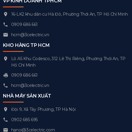
VP KINH DOANH TPHCM
16-LK2 khu dân cư Hà Đô, Phường Thới An, TP Hồ Chí Minh
0909 686 661
hcm@3celectric.vn
KHO HÀNG TP HCM
Lô A5 Khu Codesco, 312 Lê Thị Riêng, Phường Thới An, TP
Hồ Chí Minh
0909 686 661
hcm@3celectric.vn
NHÀ MÁY SẢN XUẤT
Đội 9, Xã Tây Phương, TP Hà Nội
0902 685 695
hanoi@3celectric.com