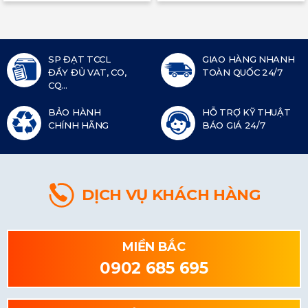
SP ĐẠT TCCL
GIAO HÀNG NHANH
ĐẦY ĐỦ VAT, CO,
TOÀN QUỐC 24/7
CQ...
BẢO HÀNH
HỖ TRỢ KỸ THUẬT
CHÍNH HÃNG
BÁO GIÁ 24/7
DỊCH VỤ KHÁCH HÀNG
MIỀN BẮC
0902 685 695