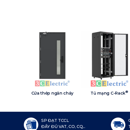
®
Cửa thép ngăn cháy
Tủ mạng C-Rack
SP ĐẠT TCCL
ĐẦY ĐỦ VAT, CO, CQ...