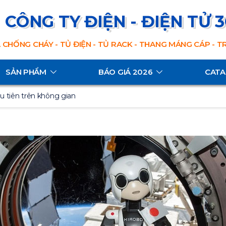
CÔNG TY ĐIỆN - ĐIỆN TỬ 
 CHỐNG CHÁY - TỦ ĐIỆN - TỦ RACK - THANG MÁNG CÁP - 
SẢN PHẨM
BÁO GIÁ 2026
CAT
u tiên trên không gian