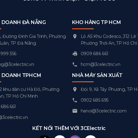
H DOANH ĐÀ NẴNG
KHO HÀNG TP HCM
, Đường Đinh Gia Trinh, Phường
Lô A5 Khu Codesco, 312 Lê 
Xuân, TP Đà Nẵng
Phường Thới An, TP Hồ Chí
999 356
0909 686 661
g@3celectric.vn
hcm@3celectric.vn
H DOANH TPHCM
NHÀ MÁY SẢN XUẤT
2 khu dân cư Hà Đô, Phường
Đội 9, Xã Tây Phương, TP H
An, TP Hồ Chí Minh
0902 685 695
686 661
hanoi@3celectric.com
celectric.vn
KẾT NỐI THÊM VỚI 3CElectric