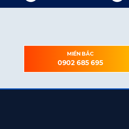
MIỀN BẮC
0902 685 695