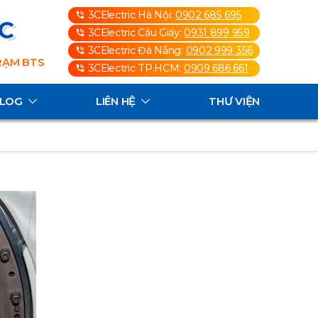
3CElectric Hà Nội:
0902 685 695
3C
3CElectric Cầu Giấy:
0931 899 959
3CElectric Đà Nẵng:
0902 999 356
TRẠM BTS
3CElectric TP.HCM:
0909 686 661
ALOG
LIÊN HỆ
THƯ VIỆN