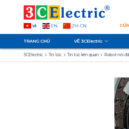
CỬA
VI
EN
ZH-CN
TRANG CHỦ
VỀ
3CElectric
3CElectric
Tin tức
Tin tức liên quan
Robot nói đầ