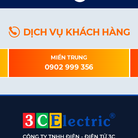
DỊCH VỤ KHÁCH HÀNG
MIỀN TRUNG
0902 999 356