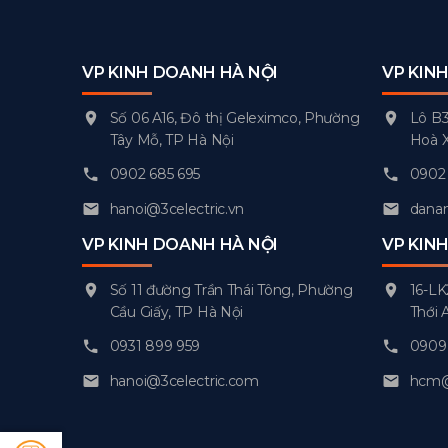
VP KINH DOANH HÀ NỘI
VP KIN
Số 06 A16, Đô thị Geleximco, Phường
Lô B3
Tây Mỗ, TP Hà Nội
Hoà 
0902 685 695
0902 
hanoi@3celectric.vn
danan
VP KINH DOANH HÀ NỘI
VP KIN
Số 11 đường Trần Thái Tông, Phường
16-LK
Cầu Giấy, TP Hà Nội
Thới 
0931 899 959
0909 
hanoi@3celectric.com
hcm@3