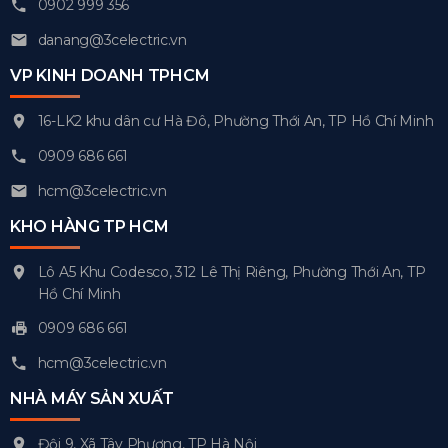
0902 999 356
danang@3celectric.vn
VP KINH DOANH TPHCM
16-LK2 khu dân cư Hà Đô, Phường Thới An, TP Hồ Chí Minh
0909 686 661
hcm@3celectric.vn
KHO HÀNG TP HCM
Lô A5 Khu Codesco, 312 Lê Thị Riêng, Phường Thới An, TP
Hồ Chí Minh
0909 686 661
hcm@3celectric.vn
NHÀ MÁY SẢN XUẤT
Đội 9, Xã Tây Phương, TP Hà Nội