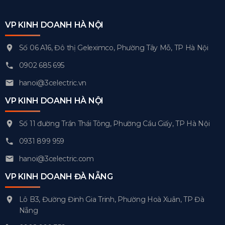
VP KINH DOANH HÀ NỘI
Số 06 A16, Đô thị Geleximco, Phường Tây Mỗ, TP Hà Nội
0902 685 695
hanoi@3celectric.vn
VP KINH DOANH HÀ NỘI
Số 11 đường Trần Thái Tông, Phường Cầu Giấy, TP Hà Nội
0931 899 959
hanoi@3celectric.com
VP KINH DOANH ĐÀ NẴNG
Lô B3, Đường Đinh Gia Trinh, Phường Hoà Xuân, TP Đà
Nẵng