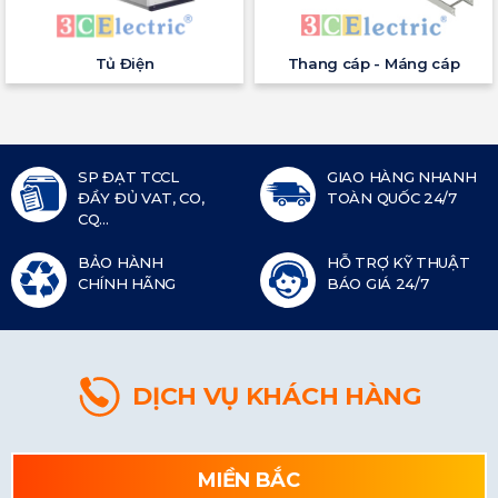
Tủ Điện
Thang cáp - Máng cáp
SP ĐẠT TCCL
GIAO HÀNG NHANH
ĐẦY ĐỦ VAT, CO,
TOÀN QUỐC 24/7
CQ...
BẢO HÀNH
HỖ TRỢ KỸ THUẬT
CHÍNH HÃNG
BÁO GIÁ 24/7
DỊCH VỤ KHÁCH HÀNG
MIỀN BẮC