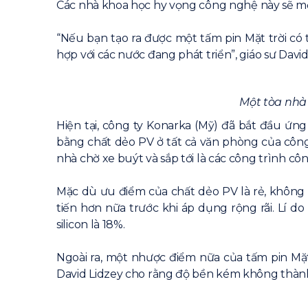
Các nhà khoa học hy vọng công nghệ này sẽ mở 
“Nếu bạn tạo ra được một tấm pin Mặt trời có 
hợp với các nước đang phát triển”, giáo sư David
Một tòa nhà 
Hiện tại, công ty Konarka (Mỹ) đã bắt đầu ứ
bằng chất dẻo PV ở tất cả văn phòng của công t
nhà chờ xe buýt và sắp tới là các công trình côn
Mặc dù ưu điểm của chất dẻo PV là rẻ, không d
tiến hơn nữa trước khi áp dụng rộng rãi. Lí do
silicon là 18%.
Ngoài ra, một nhược điểm nữa của tấm pin Mặt t
David Lidzey cho rằng độ bền kém không thành vấ