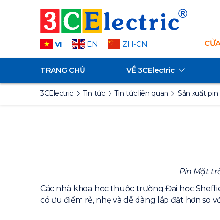
CỬA
VI
EN
ZH-CN
TRANG CHỦ
VỀ
3CElectric
3CElectric
Tin tức
Tin tức liên quan
Sản xuất pin
Pin Mặt tr
Các nhà khoa học thuộc trường Đại học Sheffi
có ưu điểm rẻ, nhẹ và dễ dàng lắp đặt hơn so với