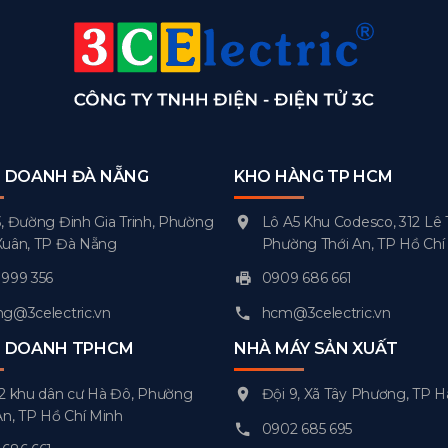
H DOANH ĐÀ NẴNG
KHO HÀNG TP HCM
, Đường Đinh Gia Trinh, Phường
Lô A5 Khu Codesco, 312 Lê 
Xuân, TP Đà Nẵng
Phường Thới An, TP Hồ Chí
999 356
0909 686 661
g@3celectric.vn
hcm@3celectric.vn
H DOANH TPHCM
NHÀ MÁY SẢN XUẤT
2 khu dân cư Hà Đô, Phường
Đội 9, Xã Tây Phương, TP H
An, TP Hồ Chí Minh
0902 685 695