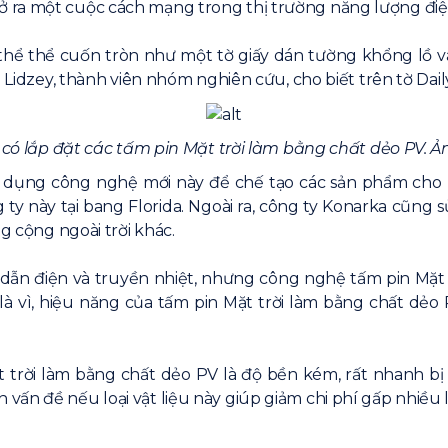
ra một cuộc cách mạng trong thị trường năng lượng điện 
thể thể cuốn tròn như một tờ giấy dán tường khổng lồ và
 Lidzey, thành viên nhóm nghiên cứu, cho biết trên tờ Daily
có lắp đặt các tấm pin Mặt trời làm bằng chất dẻo PV. Ảnh
ng dụng công nghệ mới này để chế tạo các sản phẩm cho 
y này tại bang Florida. Ngoài ra, công ty Konarka cũng s
g cộng ngoài trời khác.
ẫn điện và truyền nhiệt, nhưng công nghệ tấm pin Mặt tr
 là vì, hiệu năng của tấm pin Mặt trời làm bằng chất dẻo P
rời làm bằng chất dẻo PV là độ bền kém, rất nhanh bị thoá
n đề nếu loại vật liệu này giúp giảm chi phí gấp nhiều lần