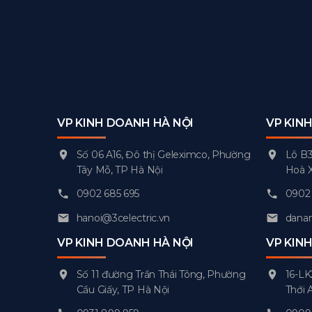
VP KINH DOANH HÀ NỘI
VP KIN
Số 06 A16, Đô thị Geleximco, Phường
Lô B3
Tây Mỗ, TP Hà Nội
Hoà 
0902 685 695
0902 
hanoi@3celectric.vn
danan
VP KINH DOANH HÀ NỘI
VP KIN
Số 11 đường Trần Thái Tông, Phường
16-LK
Cầu Giấy, TP Hà Nội
Thới 