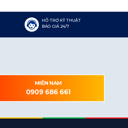
HỖ TRỢ KỸ THUẬT
BÁO GIÁ 24/7
MIỀN NAM
0909 686 661