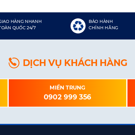
GIAO HÀNG NHANH
BẢO HÀNH
TOÀN QUỐC 24/7
CHÍNH HÃNG
DỊCH VỤ KHÁCH HÀNG
MIỀN TRUNG
0902 999 356