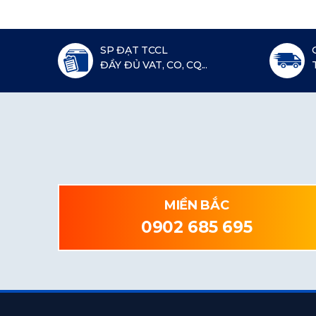
SP ĐẠT TCCL
ĐẦY ĐỦ VAT, CO, CQ...
MIỀN BẮC
0902 685 695