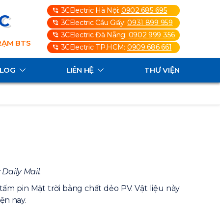
3CElectric Hà Nội:
0902 685 695
3C
3CElectric Cầu Giấy:
0931 899 959
3CElectric Đà Nẵng:
0902 999 356
TRẠM BTS
3CElectric TP.HCM:
0909 686 661
ALOG
LIÊN HỆ
THƯ VIỆN
Daily Mail.
m pin Mặt trời bằng chất dẻo PV. Vật liệu này
iện nay.