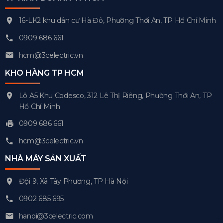
16-LK2 khu dân cư Hà Đô, Phường Thới An, TP Hồ Chí Minh
0909 686 661
hcm@3celectric.vn
KHO HÀNG TP HCM
Lô A5 Khu Codesco, 312 Lê Thị Riêng, Phường Thới An, TP
Hồ Chí Minh
0909 686 661
hcm@3celectric.vn
NHÀ MÁY SẢN XUẤT
Đội 9, Xã Tây Phương, TP Hà Nội
0902 685 695
hanoi@3celectric.com