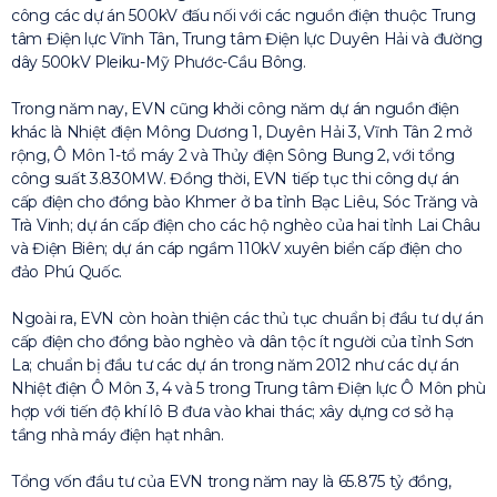
công các dự án 500kV đấu nối với các nguồn điện thuộc Trung
tâm Điện lực Vĩnh Tân, Trung tâm Điện lực Duyên Hải và đường
dây 500kV Pleiku-Mỹ Phước-Cầu Bông.
Trong năm nay, EVN cũng khởi công năm dự án nguồn điện
khác là Nhiệt điện Mông Dương 1, Duyên Hải 3, Vĩnh Tân 2 mở
rộng, Ô Môn 1-tổ máy 2 và Thủy điện Sông Bung 2, với tổng
công suất 3.830MW. Đồng thời, EVN tiếp tục thi công dự án
cấp điện cho đồng bào Khmer ở ba tỉnh Bạc Liêu, Sóc Trăng và
Trà Vinh; dự án cấp điện cho các hộ nghèo của hai tỉnh Lai Châu
và Điện Biên; dự án cáp ngầm 110kV xuyên biển cấp điện cho
đảo Phú Quốc.
Ngoài ra, EVN còn hoàn thiện các thủ tục chuẩn bị đầu tư dự án
cấp điện cho đồng bào nghèo và dân tộc ít người của tỉnh Sơn
La; chuẩn bị đầu tư các dự án trong năm 2012 như các dự án
Nhiệt điện Ô Môn 3, 4 và 5 trong Trung tâm Điện lực Ô Môn phù
hợp với tiến độ khí lô B đưa vào khai thác; xây dựng cơ sở hạ
tầng nhà máy điện hạt nhân.
Tổng vốn đầu tư của EVN trong năm nay là 65.875 tỷ đồng,