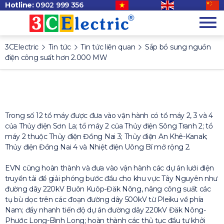
Hotline:
0902 999 356
3CElectric
Tin tức
Tin tức liên quan
Sắp bổ sung nguồn
điện công suất hơn 2.000 MW
Trong số 12 tổ máy được đưa vào vận hành có tổ máy 2, 3 và 4
của Thủy điện Sơn La; tổ máy 2 của Thủy điện Sông Tranh 2; tổ
máy 2 thuộc Thủy điện Đồng Nai 3; Thủy điện An Khê-Kanak;
Thủy điện Đồng Nai 4 và Nhiệt điện Uông Bí mở rộng 2.
EVN cũng hoàn thành và đưa vào vận hành các dự án lưới điện
truyền tải để giải phóng bước đầu cho khu vực Tây Nguyên như
đường dây 220kV Buôn Kuôp-Đăk Nông, nâng công suất các
tụ bù dọc trên các đoạn đường dây 500kV từ Pleiku về phía
Nam; đẩy nhanh tiến độ dự án đường dây 220kV Đăk Nông-
Phước Long-Bình Long; hoàn thành các thủ tục đầu tư khởi