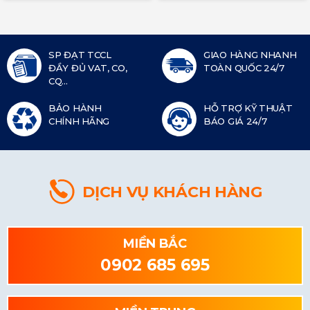
SP ĐẠT TCCL
GIAO HÀNG NHANH
ĐẦY ĐỦ VAT, CO,
TOÀN QUỐC 24/7
CQ...
BẢO HÀNH
HỖ TRỢ KỸ THUẬT
CHÍNH HÃNG
BÁO GIÁ 24/7
DỊCH VỤ KHÁCH HÀNG
MIỀN BẮC
0902 685 695