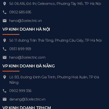
Số 06 A16, Đô thị Geleximco, Phường Tây Mỗ, TP Hà Nội
0902 685 695
hanoi@3celectric.vn
VP KINH DOANH HÀ NỘI
Số 11 đường Trần Thái Tông, Phường Cầu Giấy, TP Hà Nội
0931 899 959
hanoi@3celectric.com
VP KINH DOANH ĐÀ NẴNG
Lô B3, Đường Đinh Gia Trinh, Phường Hoà Xuân, TP Đà
Nẵng
0902 999 356
danang@3celectric.vn
VP KINH DOANH TPHCM