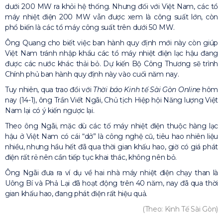
dưới 200 MW ra khỏi hệ thống. Nhưng đối với Việt Nam, các tổ
máy nhiệt điện 200 MW vẫn được xem là công suất lớn, còn
phổ biến là các tổ máy công suất trên dưới 50 MW.
Ông Quang cho biết việc ban hành quy định mới này còn giúp
Việt Nam tránh nhập khẩu các tổ máy nhiệt điện lạc hậu đang
được các nước khác thải bỏ. Dự kiến Bộ Công Thương sẽ trình
Chính phủ ban hành quy định này vào cuối năm nay.
Tuy nhiên, qua trao đổi với
Thời báo Kinh tế Sài Gòn Online
hôm
nay (14-1), ông Trần Viết Ngãi, Chủ tịch Hiệp hội Năng lượng Việt
Nam lại có ý kiến ngược lại.
Theo ông Ngãi, mặc dù các tố máy nhiệt điện thuộc hàng lạc
hậu ở Việt Nam có cái “dở” là công nghệ cũ, tiêu hao nhiên liệu
nhiều, nhưng hầu hết đã qua thời gian khấu hao, giờ có giá phát
điện rất rẻ nên cần tiếp tục khai thác, không nên bỏ.
Ông Ngãi đưa ra ví dụ về hai nhà máy nhiệt điện chạy than là
Uông Bí và Phả Lại đã hoạt động trên 40 năm, nay đã qua thời
gian khấu hao, đang phát điện rất hiệu quả.
(Theo: Kinh Tế Sài Gòn)