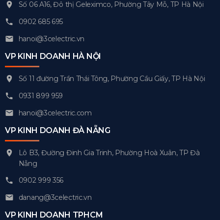
Số 06 A16, Đô thị Geleximco, Phường Tây Mỗ, TP Hà Nội
0902 685 695
hanoi@3celectric.vn
VP KINH DOANH HÀ NỘI
Số 11 đường Trần Thái Tông, Phường Cầu Giấy, TP Hà Nội
0931 899 959
hanoi@3celectric.com
VP KINH DOANH ĐÀ NẴNG
Lô B3, Đường Đinh Gia Trinh, Phường Hoà Xuân, TP Đà
Nẵng
0902 999 356
danang@3celectric.vn
VP KINH DOANH TPHCM