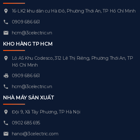
16-LK2 khu dân cư Hà Đô, Phường Thới An, TP Hồ Chí Minh
0909 686 661
hcm@3celectric.vn
KHO HÀNG TP HCM
Lô A5 Khu Codesco, 312 Lê Thị Riêng, Phường Thới An, TP
Hồ Chí Minh
0909 686 661
hcm@3celectric.vn
NHÀ MÁY SẢN XUẤT
Đội 9, Xã Tây Phương, TP Hà Nội
0902 685 695
hanoi@3celectric.com