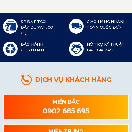
SP ĐẠT TCCL
GIAO HÀNG NHANH
ĐẦY ĐỦ VAT, CO,
TOÀN QUỐC 24/7
CQ...
BẢO HÀNH
HỖ TRỢ KỸ THUẬT
CHÍNH HÃNG
BÁO GIÁ 24/7
DỊCH VỤ KHÁCH HÀNG
MIỀN BẮC
0902 685 695
MIỀN TRUNG