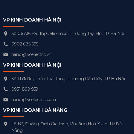
VP KINH DOANH HÀ NỘI
Số 06 A16, Đô thị Geleximco, Phường Tây Mỗ, TP Hà Nội
0902 685 695
hanoi@3celectric.vn
VP KINH DOANH HÀ NỘI
Số 11 đường Trần Thái Tông, Phường Cầu Giấy, TP Hà Nội
0931 899 959
hanoi@3celectric.com
VP KINH DOANH ĐÀ NẴNG
Lô B3, Đường Đinh Gia Trinh, Phường Hoà Xuân, TP Đà
Nẵng