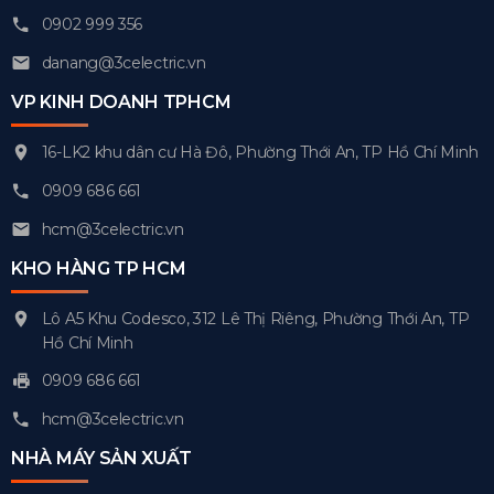
0902 999 356
danang@3celectric.vn
VP KINH DOANH TPHCM
16-LK2 khu dân cư Hà Đô, Phường Thới An, TP Hồ Chí Minh
0909 686 661
hcm@3celectric.vn
KHO HÀNG TP HCM
Lô A5 Khu Codesco, 312 Lê Thị Riêng, Phường Thới An, TP
Hồ Chí Minh
0909 686 661
hcm@3celectric.vn
NHÀ MÁY SẢN XUẤT