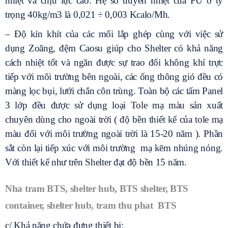
nhiệt và chịu lực cao. Hệ số truyền nhiệt của PU ở tỷ
trọng 40kg/m3 là 0,021 ÷ 0,003 Kcalo/Mh.
– Độ kín khít của các mối lắp ghép cùng với việc sử
dụng Zoăng, đệm Caosu giúp cho Shelter có khả năng
cách nhiệt tốt và ngăn được sự trao đổi không khí trực
tiếp với môi trường bên ngoài, các ống thông gió đều có
màng lọc bụi, lưới chắn côn trùng. Toàn bộ các tấm Panel
3 lớp đều được sử dụng loại Tole mạ màu sản xuất
chuyên dùng cho ngoài trời ( độ bền thiết kế của tole mạ
màu đối với môi trường ngoài trời là 15-20 năm ). Phần
sắt còn lại tiếp xúc với môi trường mạ kẽm nhúng nóng.
Với thiết kế như trên Shelter đạt độ bền 15 năm.
Nha tram BTS, shelter hub, BTS shelter, BTS
container, shelter hub, tram thu phat BTS
c/ Khả năng chứa đựng thiết bị: