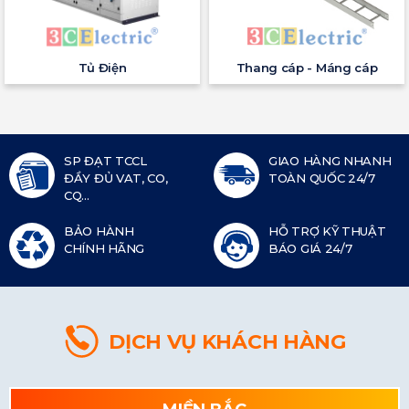
Tủ Điện
Thang cáp - Máng cáp
SP ĐẠT TCCL
GIAO HÀNG NHANH
ĐẦY ĐỦ VAT, CO,
TOÀN QUỐC 24/7
CQ...
BẢO HÀNH
HỖ TRỢ KỸ THUẬT
CHÍNH HÃNG
BÁO GIÁ 24/7
DỊCH VỤ KHÁCH HÀNG