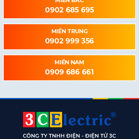
MIỀN BẮC
0902 685 695
MIỀN TRUNG
0902 999 356
MIỀN NAM
0909 686 661