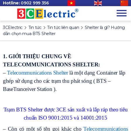
Hotline:
0902 999 356
3CElectric
Tin tức
Tin tức liên quan
Shelter là gì? Hướng
dẫn chọn mua BTS Shelter
1. GIỚI THIỆU CHUNG VỀ
TELECOMMUNICATIONS SHELTER:
–
Telecommunications Shelter
là một dạng Container lắp
ghép sử dụng cho các trạm thu phát sóng ( BTS –
BaseTranceiver Station ).
Trạm BTS Shelter được 3CE sản xuất và lắp ráp theo tiêu
chuẩn ISO 9001:2015 và 14001:2015
– Còn có một số tên gọi khác cho
Telecommunications