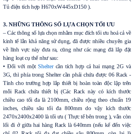
Tủ điện tích hợp H670xW445xD150 ).
3. NHỮNG THÔNG SỐ LỰA CHỌN TỐI ƯU
– Các thông số lựa chọn mhằm mục đích tối ưu hoá cả về
kinh tế lẫn khả năng sử dụng, đã được nhiều chuyên gia
về lĩnh vực này đưa ra, cũng như các mạng đã lắp đặt
hàng loạt cụ thể như sau:
• Đối với một
Shelter
cần tích hợp cả hai mạng 2G và
3G, thì phía trong Shelter cần phải chứa được 06 Rack -
Tính cho trường hợp lắp thiết bị hoàn toàn độc lập trên
mỗi Rack chứa thiết bị (Các Rack này có kích thước
chiều cao tối đa là 2100mm, chiều rộng theo chuẩn 19
inches, chiều sâu tối đa 800mm do vậy kích thước
2470x2400x2400 là tối ưu ( Thực tế bên trong ), vẫn còn
lối đi ở giữa hai hàng Rack là 640mm (nếu kể đến việc
chỉ 02 Rack tối đa đạt chiều sâu 800mm, còn lại là