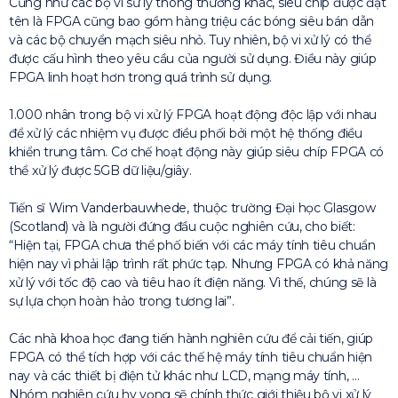
Cũng như các bộ vi sử lý thông thường khác, siêu chíp được đặt
tên là FPGA cũng bao gồm hàng triệu các bóng siêu bán dẫn
và các bộ chuyển mạch siêu nhỏ. Tuy nhiên, bộ vi xử lý có thể
được cấu hình theo yêu cầu của người sử dụng. Điều này giúp
FPGA linh hoạt hơn trong quá trình sử dụng.
1.000 nhân trong bộ vi xử lý FPGA hoạt động độc lập với nhau
để xử lý các nhiệm vụ được điều phối bởi một hệ thống điều
khiển trung tâm. Cơ chế hoạt động này giúp siêu chíp FPGA có
thể xử lý được 5GB dữ liệu/giây.
Tiến sĩ Wim Vanderbauwhede, thuộc trường Đại học Glasgow
(Scotland) và là người đứng đầu cuộc nghiên cứu, cho biết:
“Hiện tại, FPGA chưa thể phố biến với các máy tính tiêu chuẩn
hiện nay vì phải lập trình rất phức tạp. Nhưng FPGA có khả năng
xử lý với tốc độ cao và tiêu hao ít điện năng. Vì thế, chúng sẽ là
sự lựa chọn hoàn hảo trong tương lai”.
Các nhà khoa học đang tiến hành nghiên cứu để cải tiến, giúp
FPGA có thể tích hợp với các thế hệ máy tính tiêu chuẩn hiện
nay và các thiết bị điện tử khác như LCD, mạng máy tính, …
Nhóm nghiên cứu hy vọng sẽ chính thức giới thiệu bộ vi xử lý