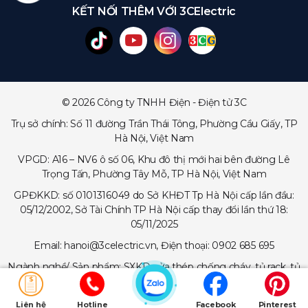
KẾT NỐI THÊM VỚI 3CElectric
© 2026 Công ty TNHH Điện - Điện tử 3C
Trụ sở chính: Số 11 đường Trần Thái Tông, Phường Cầu Giấy, TP
Hà Nội, Việt Nam
VPGD: A16 – NV6 ô số 06, Khu đô thị mới hai bên đường Lê
Trọng Tấn, Phường Tây Mỗ, TP Hà Nội, Việt Nam
GPĐKKD: số 0101316049 do Sở KHĐT Tp Hà Nội cấp lần đầu:
05/12/2002, Sở Tài Chính TP Hà Nội cấp thay đổi lần thứ 18:
05/11/2025
Email: hanoi@3celectric.vn, Điện thoại: 0902 685 695
Ngành nghề/ Sản phẩm: SXKD cửa thép chống cháy, tủ rack, tủ
trạm viễn thông, tủ điện, thang cáp - máng cáp...
Liên hệ
Hotline
Facebook
Pinterest