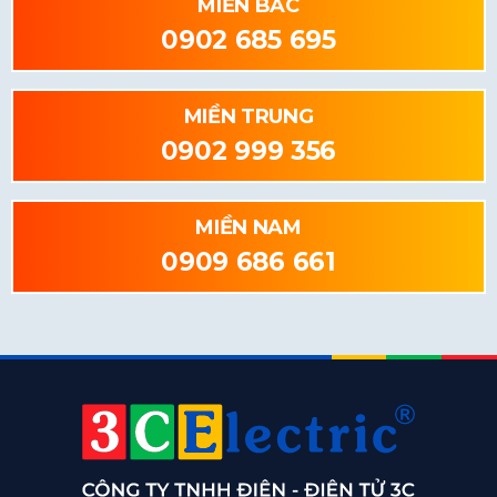
MIỀN BẮC
0902 685 695
MIỀN TRUNG
0902 999 356
MIỀN NAM
0909 686 661