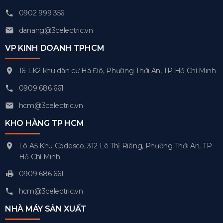
0902 999 356
danang@3celectric.vn
VP KINH DOANH TPHCM
16-LK2 khu dân cư Hà Đô, Phường Thới An, TP Hồ Chí Minh
0909 686 661
hcm@3celectric.vn
KHO HÀNG TP HCM
Lô A5 Khu Codesco, 312 Lê Thị Riêng, Phường Thới An, TP
Hồ Chí Minh
0909 686 661
hcm@3celectric.vn
NHÀ MÁY SẢN XUẤT