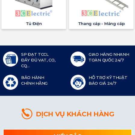
Tủ Điện
Thang cáp - Máng cáp
SP ĐẠT TCCL
GIAO HÀNG NHANH
ĐẦY ĐỦ VAT, CO,
TOÀN QUỐC 24/7
CQ...
BẢO HÀNH
HỖ TRỢ KỸ THUẬT
CHÍNH HÃNG
BÁO GIÁ 24/7
DỊCH VỤ KHÁCH HÀNG