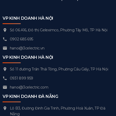
VP KINH DOANH HÀ NỘI
Số 06 A16, Đô thị Geleximco, Phường Tây Mỗ, TP Hà Nội
0902 685 695
hanoi@3celectric.vn
VP KINH DOANH HÀ NỘI
Số 11 đường Trần Thái Tông, Phường Cầu Giấy, TP Hà Nội
0931 899 959
hanoi@3celectric.com
VP KINH DOANH ĐÀ NẴNG
Lô B3, Đường Đinh Gia Trinh, Phường Hoà Xuân, TP Đà
Nẵng