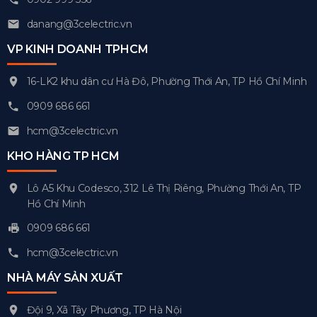
danang@3celectric.vn
VP KINH DOANH TPHCM
16-LK2 khu dân cư Hà Đô, Phường Thới An, TP Hồ Chí Minh
0909 686 661
hcm@3celectric.vn
KHO HÀNG TP HCM
Lô A5 Khu Codesco, 312 Lê Thị Riêng, Phường Thới An, TP
Hồ Chí Minh
0909 686 661
hcm@3celectric.vn
NHÀ MÁY SẢN XUẤT
Đội 9, Xã Tây Phương, TP Hà Nội