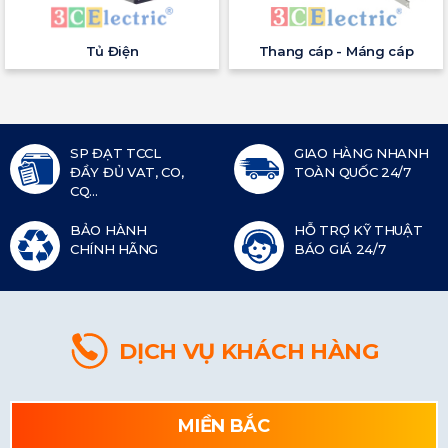
Tủ Điện
Thang cáp - Máng cáp
SP ĐẠT TCCL
GIAO HÀNG NHANH
ĐẦY ĐỦ VAT, CO,
TOÀN QUỐC 24/7
CQ...
BẢO HÀNH
HỖ TRỢ KỸ THUẬT
CHÍNH HÃNG
BÁO GIÁ 24/7
DỊCH VỤ KHÁCH HÀNG
MIỀN BẮC