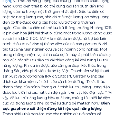
lượng
và mật độ năng lượng của chúng – nói cách khác, lượng
năng lượng điện thiết bị có thể cung cấp liên quan đến khối
lượng của nó trong một thời gian nhất định. Siêu tụ điện có
mật độ năng lượng cao, nhờ đó mà một lượng lớn năng lượng
điện có thể được cung cấp hoặc lưu trữ trong thời hạn
ngắn. Các siêu tụ điện có thể lưu trữ thông thường khoảng 10%
là pin điện hóa (khi hai thiết bị cùng một trọng lượng đang được
so sánh). ELECTROGRAPH là một dự án được hỗ trợ bởi Liên
minh châu Âu và đơn vị thành viên của nó bao gồm mười đối
tác từ cả hai viện nghiên cứu và các ngành công nghiệp. Một
trong những nhiệm vụ chính của dự án này là phát triển các loại
mới của các siêu tụ điện có cải thiện đáng kể khả năng lưu trữ
năng lượng. Khi dự án được tiếp cận giai đoạn kết thúc trong
tháng Sáu, điều phối viên dự án tại Viện Fraunhofer về kỹ thuật
sản xuất và tự động hóa IPA ở Stuttgart, Carsten Glanz giải
thích các khái niệm và cách tiếp cận trên đường để kết thúc
thành công của mình: “trong quá trình lưu trữ, năng lượng điện
được lưu trữ như các hạt tích điện gắn trên vật liệu điện cực. ” “Vì
vậy, để lưu trữ năng lượng hiệu quả hơn, chúng tôi thiết kế điện
cực với trọng lượng nhẹ, có thể sử dụng bề mặt lớn hơn.”
Điện
cực graphene cải thiện đáng kể hiệu quả năng lượng
Trong nhiều thử nghiệm, các nhà nghiên cứu và nhóm đã