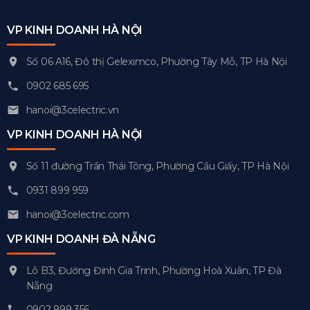
VP KINH DOANH HÀ NỘI
Số 06 A16, Đô thị Geleximco, Phường Tây Mỗ, TP Hà Nội
0902 685 695
hanoi@3celectric.vn
VP KINH DOANH HÀ NỘI
Số 11 đường Trần Thái Tông, Phường Cầu Giấy, TP Hà Nội
0931 899 959
hanoi@3celectric.com
VP KINH DOANH ĐÀ NẴNG
Lô B3, Đường Đinh Gia Trinh, Phường Hoà Xuân, TP Đà
Nẵng
0902 999 356