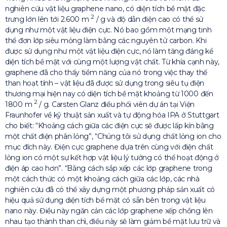
nghiên cứu vật liệu graphene nano, có diện tích bề mặt đặc
2
trưng lớn lên tới 2.600 m
/ g và độ dẫn điện cao có thể sử
dụng như một vật liệu điện cực. Nó bao gồm một mạng tinh
thể đơn lớp siêu mỏng làm bằng các nguyên tử carbon. Khi
được sử dụng như một vật liệu điện cực, nó làm tăng đáng kể
diện tích bề mặt với cùng một lượng vật chất. Từ khía cạnh này,
graphene đã cho thấy tiềm năng của nó trong việc thay thế
than hoạt tính – vật liệu đã được sử dụng trong siêu tụ điện
thương mại hiện nay có diện tích bề mặt khoảng từ 1000 đến
2
1800 m
/ g. Carsten Glanz điều phối viên dự án tại Viện
Fraunhofer về kỹ thuật sản xuất và tự động hóa IPA ở Stuttgart
cho biết: “Khoảng cách giữa các điện cực sẽ được lấp kín bằng
một chất điện phân lỏng”, “Chúng tôi sử dụng chất lỏng ion cho
mục đích này. Điện cực graphene dựa trên cùng với điện chất
lỏng ion có một sự kết hợp vật liệu lý tưởng có thể hoạt động ở
điện áp cao hơn”. “Bằng cách sắp xếp các lớp graphene trong
một cách thức có một khoảng cách giữa các lớp, các nhà
nghiên cứu đã có thể xây dựng một phương pháp sản xuất có
hiệu quả sử dụng diện tích bề mặt có sẵn bên trong vật liệu
nano này. Điều này ngăn cản các lớp graphene xếp chồng lên
nhau tạo thành than chì, điều này sẽ làm giảm bề mặt lưu trữ và