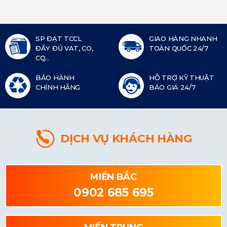
SP ĐẠT TCCL
GIAO HÀNG NHANH
ĐẦY ĐỦ VAT, CO,
TOÀN QUỐC 24/7
CQ...
BẢO HÀNH
HỖ TRỢ KỸ THUẬT
CHÍNH HÃNG
BÁO GIÁ 24/7
DỊCH VỤ KHÁCH HÀNG
MIỀN BẮC
0902 685 695