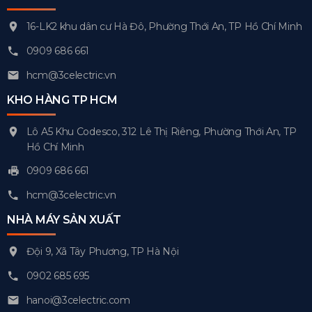
16-LK2 khu dân cư Hà Đô, Phường Thới An, TP Hồ Chí Minh
0909 686 661
hcm@3celectric.vn
KHO HÀNG TP HCM
Lô A5 Khu Codesco, 312 Lê Thị Riêng, Phường Thới An, TP
Hồ Chí Minh
0909 686 661
hcm@3celectric.vn
NHÀ MÁY SẢN XUẤT
Đội 9, Xã Tây Phương, TP Hà Nội
0902 685 695
hanoi@3celectric.com