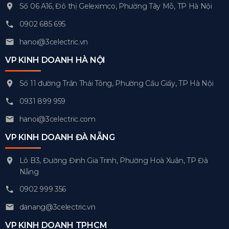
Số 06 A16, Đô thị Geleximco, Phường Tây Mỗ, TP Hà Nội
0902 685 695
hanoi@3celectric.vn
VP KINH DOANH HÀ NỘI
Số 11 đường Trần Thái Tông, Phường Cầu Giấy, TP Hà Nội
0931 899 959
hanoi@3celectric.com
VP KINH DOANH ĐÀ NẴNG
Lô B3, Đường Đinh Gia Trinh, Phường Hoà Xuân, TP Đà
Nẵng
0902 999 356
danang@3celectric.vn
VP KINH DOANH TPHCM