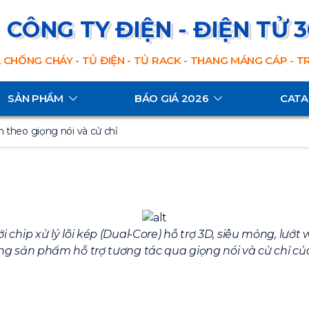
CÔNG TY ĐIỆN - ĐIỆN TỬ 
 CHỐNG CHÁY - TỦ ĐIỆN - TỦ RACK - THANG MÁNG CÁP - 
SẢN PHẨM
BÁO GIÁ 2026
CAT
 theo giọng nói và cử chỉ
hip xử lý lõi kép (Dual-Core) hỗ trợ 3D, siêu mỏng, lướt 
ng sản phẩm hỗ trợ tương tác qua giọng nói và cử chỉ 