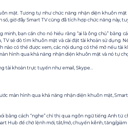
uôn mặt. Tương tự như chức năng nhận diện khuôn mặt 
h số, giờ đây Smart TV cũng đã tích hợp chức năng này, tu
g minh, bạn cần cho nó hiểu rằng “ai là ông chủ” bằng
, TV sẽ dò tìm khuôn mặt và cài đặt tài khoản sử dụng. Nế
h nào có thể được xem, các nội dung có thể mở nếu tài kh
 màn hình qua khả năng nhận diện khuôn mặt và nó tự chọ
ng tài khoản trực tuyến như email, Skype…
rước màn hình qua khả năng nhận diện khuôn mặt, Smart
nói bằng cách “nghe” chỉ thị qua ngôn ngữ tiếng Anh từ ch
mart Hub để chờ lệnh mới, tắt/mở, chuyển kênh, tăng/giảm