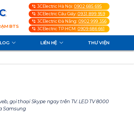
3CElectric Hà Nội:
0902 685 695
3C
3CElectric Cầu Giấy:
0931 899 959
3CElectric Đà Nẵng:
0902 999 356
TRẠM BTS
3CElectric TP.HCM:
0909 686 661
ALOG
LIÊN HỆ
THƯ VIỆN
web, gọi thoại Skype ngay trên TV. LED TV 8000
của Samsung