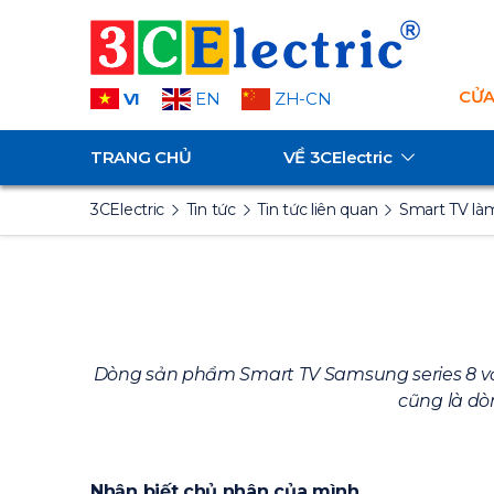
CỬA
VI
EN
ZH-CN
TRANG CHỦ
VỀ
3CElectric
3CElectric
Tin tức
Tin tức liên quan
Smart TV làm
Dòng sản phẩm Smart TV Samsung series 8 với c
cũng là dò
Nhận biết chủ nhân của mình