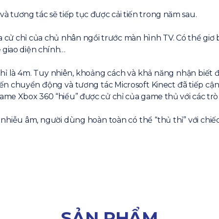
 tương tác sẽ tiếp tục được cải tiến trong năm sau.
 cử chỉ của chủ nhân ngồi trước màn hình TV. Có thể giơ 
 giao diện chính…
hỉ là 4m. Tuy nhiên, khoảng cách và khả năng nhận biết đ
 biến chuyển động và tương tác Microsoft Kinect đã tiếp cậ
game Xbox 360 “hiểu” được cử chỉ của game thủ với các trò
g nhiễu âm, người dùng hoàn toàn có thể “thủ thỉ” với chi
SẢN PHẨM