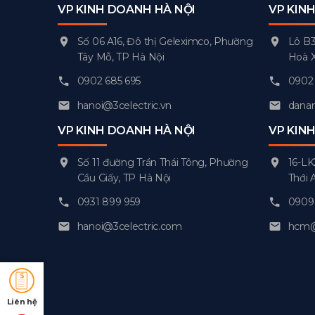
VP KINH DOANH HÀ NỘI
VP KIN
Số 06 A16, Đô thị Geleximco, Phường
Lô B3
Tây Mỗ, TP Hà Nội
Hoà 
0902 685 695
0902 
hanoi@3celectric.vn
danan
VP KINH DOANH HÀ NỘI
VP KIN
Số 11 đường Trần Thái Tông, Phường
16-LK
Cầu Giấy, TP Hà Nội
Thới 
0931 899 959
0909 
hanoi@3celectric.com
hcm@3
Liên hệ