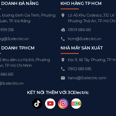
H DOANH ĐÀ NẴNG
KHO HÀNG TP HCM
, Đường Đinh Gia Trinh, Phường
Lô A5 Khu Codesco, 312 Lê 
Xuân, TP Đà Nẵng
Phường Thới An, TP Hồ Chí
999 356
0909 686 661
g@3celectric.vn
hcm@3celectric.vn
H DOANH TPHCM
NHÀ MÁY SẢN XUẤT
2 khu dân cư Hà Đô, Phường
Đội 9, Xã Tây Phương, TP H
An, TP Hồ Chí Minh
0902 685 695
686 661
hanoi@3celectric.com
celectric.vn
KẾT NỐI THÊM VỚI 3CElectric