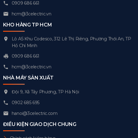
0909 686 661
hcm@3celectric.vn
KHO HÀNG TP HCM
Lô A5 Khu Codesco, 312 Lê Thị Riêng, Phường Thới An, TP
Hồ Chí Minh
0909 686 661
hcm@3celectric.vn
NHÀ MÁY SẢN XUẤT
Đội 9, Xã Tây Phương, TP Hà Nội
0902 685 695
hanoi@3celectric.com
ĐIỀU KIỆN GIAO DỊCH CHUNG