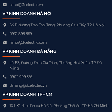
hanoi@3celectric.vn
VP KINH DOANH HÀ NỘI
Số 11 đường Trần Thái Tông, Phường Cầu Giấy, TP Hà Nội
0931 899 959
hanoi@3celectric.com
VP KINH DOANH ĐÀ NẴNG
Lô B3, Đường Đinh Gia Trinh, Phường Hoà Xuân, TP Đà
Nẵng
0902 999 356
danang@3celectric.vn
VP KINH DOANH TPHCM
16-LK2 khu dân cư Hà Đô, Phường Thới An, TP Hồ Chí Minh