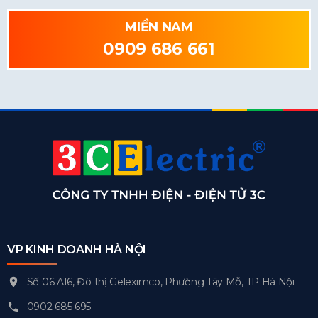
MIỀN NAM
0909 686 661
VP KINH DOANH HÀ NỘI
Số 06 A16, Đô thị Geleximco, Phường Tây Mỗ, TP Hà Nội
0902 685 695