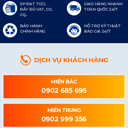
SP ĐẠT TCCL
GIAO HÀNG NHANH
ĐẦY ĐỦ VAT, CO,
TOÀN QUỐC 24/7
CQ...
BẢO HÀNH
HỖ TRỢ KỸ THUẬT
CHÍNH HÃNG
BÁO GIÁ 24/7
DỊCH VỤ KHÁCH HÀNG
MIỀN BẮC
0902 685 695
MIỀN TRUNG
0902 999 356