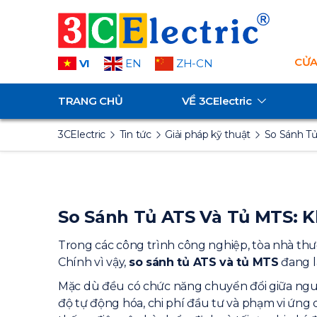
CỬA
VI
EN
ZH-CN
TRANG CHỦ
VỀ
3CElectric
3CElectric
Tin tức
Giải pháp kỹ thuật
So Sánh T
So Sánh Tủ ATS Và Tủ MTS: 
Trong các công trình công nghiệp, tòa nhà thươ
Chính vì vậy,
so sánh tủ ATS và tủ MTS
đang l
Mặc dù đều có chức năng chuyển đổi giữa nguồ
độ tự động hóa, chi phí đầu tư và phạm vi ứng 