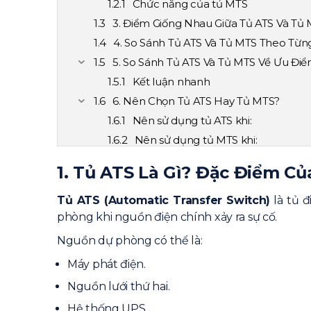
Chức năng của tủ MTS
3. Điểm Giống Nhau Giữa Tủ ATS Và Tủ
4. So Sánh Tủ ATS Và Tủ MTS Theo Từng
5. So Sánh Tủ ATS Và Tủ MTS Về Ưu Đi
Kết luận nhanh
6. Nên Chọn Tủ ATS Hay Tủ MTS?
Nên sử dụng tủ ATS khi:
Nên sử dụng tủ MTS khi:
7. Kinh Nghiệm Lựa Chọn Giải Pháp C
1. Tủ ATS Là Gì? Đặc Điểm 
8. Những Câu Hỏi Thường Gặp Khi So 
Tủ ATS có thể chuyển giữa hai ngu
Tủ ATS (Automatic Transfer Switch)
là tủ 
phòng khi nguồn điện chính xảy ra sự cố.
Tủ MTS có an toàn không?
Có thể nâng cấp MTS thành ATS k
Nguồn dự phòng có thể là:
Công trình nào nên ưu tiên sử dụn
Máy phát điện.
9. Kết Luận: Tủ ATS Và Tủ MTS Khác N
Nguồn lưới thứ hai.
10. Bài viết liên quan
Hệ thống UPS.