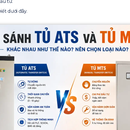
ầu tư.
iết dưới đây.