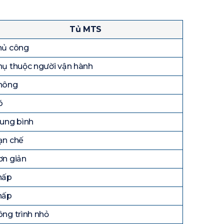
Tủ MTS
hủ công
ụ thuộc người vận hành
hông
ó
ung bình
ạn chế
ơn giản
hấp
hấp
ng trình nhỏ