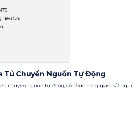
 MTS
 Tiêu Chí
ểm
huyển Nguồn
Của Tủ Chuyển Nguồn Tự Động
Sánh Tủ ATS Và Tủ MTS
ồn lưới không?
điện chuyển nguồn tự động, có chức năng giám sát ngu
hông?
g ATS?
hau Như Thế Nào?