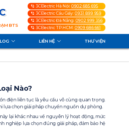
3CElectric Hà Nội:
0902 685 695
3C
3CElectric Cầu Giấy:
0931 899 959
3CElectric Đà Nẵng:
0902 999 356
TRẠM BTS
3CElectric TP.HCM:
0909 686 661
ALOG
LIÊN HỆ
THƯ VIỆN
Loại Nào?
ồn điện liên tục là yêu cầu vô cùng quan trọng.
hi lựa chọn giải pháp chuyển nguồn dự phòng.
này lại khác nhau về nguyên lý hoạt động, mức
nh nghiệp lựa chọn đúng giải pháp, đảm bảo hệ