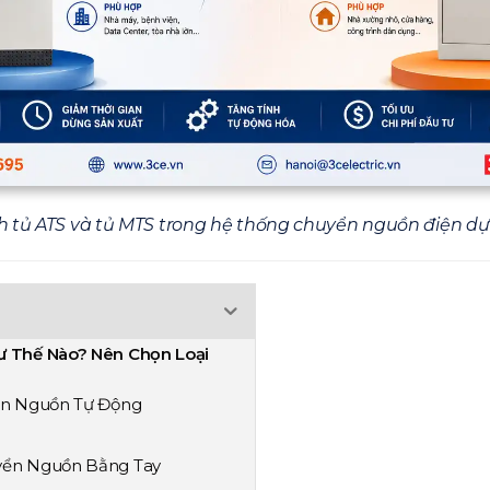
h tủ ATS và tủ MTS trong hệ thống chuyển nguồn điện d
ư Thế Nào? Nên Chọn Loại
yển Nguồn Tự Động
uyển Nguồn Bằng Tay