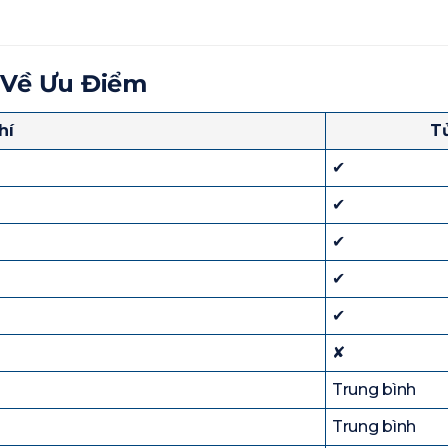
 Về Ưu Điểm
hí
T
✔
✔
✔
✔
✔
✘
Trung bình
Trung bình