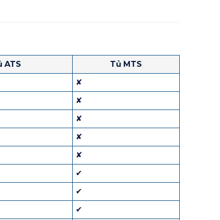
ủ ATS
Tủ MTS
✘
✘
✘
✘
✘
✔
✔
✔