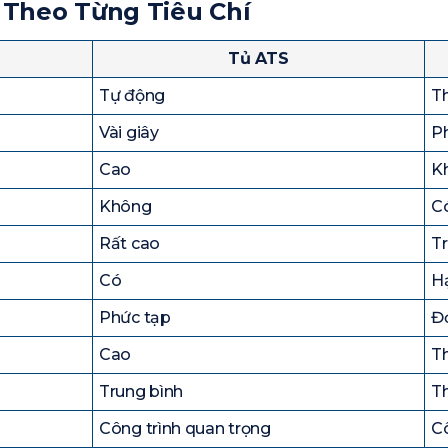
 Theo Từng Tiêu Chí
Tủ ATS
Tự động
T
Vài giây
Ph
Cao
K
Không
C
Rất cao
Tr
Có
H
Phức tạp
Đ
Cao
T
Trung bình
T
Công trình quan trọng
Cô