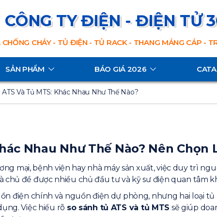
CÔNG TY ĐIỆN - ĐIỆN TỬ 
 CHỐNG CHÁY - TỦ ĐIỆN - TỦ RACK - THANG MÁNG CÁP - 
SẢN PHẨM
BÁO GIÁ 2026
CAT
ủ ATS Và Tủ MTS: Khác Nhau Như Thế Nào?
Khác Nhau Như Thế Nào? Nên Chọn 
ng mại, bệnh viện hay nhà máy sản xuất, việc duy trì ngu
à chủ đề được nhiều chủ đầu tư và kỹ sư điện quan tâm k
n điện chính và nguồn điện dự phòng, nhưng hai loại tủ 
dụng. Việc hiểu rõ
so sánh tủ ATS và tủ MTS
sẽ giúp doa