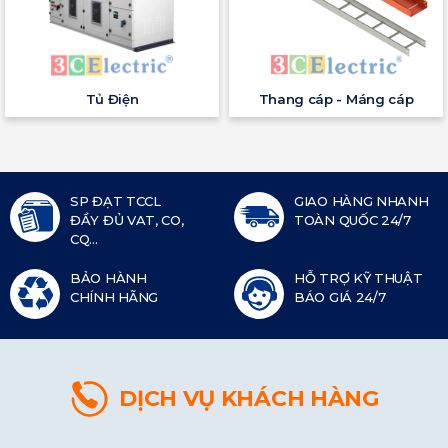
Tủ Điện
Thang cáp - Máng cáp
SP ĐẠT TCCL
GIAO HÀNG NHANH
ĐẦY ĐỦ VAT, CO,
TOÀN QUỐC 24/7
CQ...
BẢO HÀNH
HỖ TRỢ KỸ THUẬT
CHÍNH HÃNG
BÁO GIÁ 24/7
DỊCH VỤ KHÁCH HÀNG