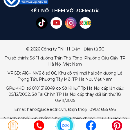
KẾT NỐI THÊM VỚI 3CElectric
© 2026 Công ty TNHH Điện - Điện tử 3C
Trụ sở chính: Số 11 đường Trần Thái Tông, Phường Cầu Giấy, TP
Hà Nội, Việt Nam
VPGD: A16 – NV6 ô số 06, Khu đô thị mới hai bên đường Lê
Trọng Tấn, Phường Tây Mỗ, TP Hà Nội, Việt Nam
GPĐKKD: số 0101316049 do Sở KHĐT Tp Hà Nội cấp lần đầu:
05/12/2002, Sở Tài Chính TP Hà Nội cấp thay đổi lần thứ 18:
05/11/2025
Email: hanoi@3celectric.vn, Điện thoại: 0902 685 695
Ngành nghề/ Sản phẩm: SXKD cửa thép chống cháy, tủ rack, tủ
trạm viễn thông, tủ điện, thang cáp - máng cáp...