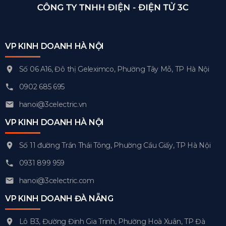
VP KINH DOANH HÀ NỘI
Số 06 A16, Đô thị Geleximco, Phường Tây Mỗ, TP Hà Nội
0902 685 695
hanoi@3celectric.vn
VP KINH DOANH HÀ NỘI
Số 11 đường Trần Thái Tông, Phường Cầu Giấy, TP Hà Nội
0931 899 959
hanoi@3celectric.com
VP KINH DOANH ĐÀ NẴNG
Lô B3, Đường Đinh Gia Trinh, Phường Hoà Xuân, TP Đà