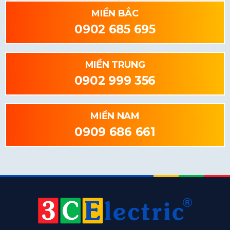
MIỀN BẮC
0902 685 695
MIỀN TRUNG
0902 999 356
MIỀN NAM
0909 686 661