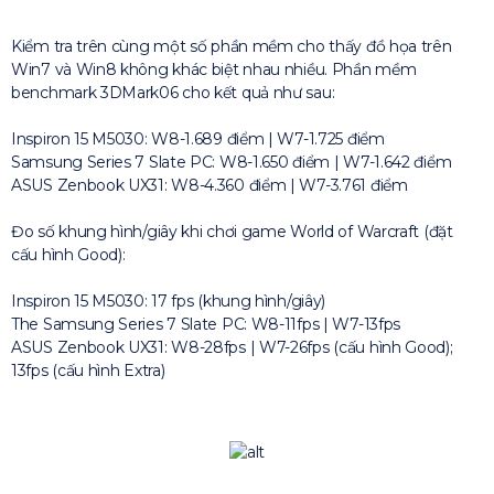
Kiểm tra trên cùng một số phần mềm cho thấy đồ họa trên
Win7 và Win8 không khác biệt nhau nhiều. Phần mềm
benchmark 3DMark06 cho kết quả như sau:
Inspiron 15 M5030: W8-1.689 điểm | W7-1.725 điểm
Samsung Series 7 Slate PC: W8-1.650 điểm | W7-1.642 điểm
ASUS Zenbook UX31: W8-4.360 điểm | W7-3.761 điểm
Đo số khung hình/giây khi chơi game World of Warcraft (đặt
cấu hình Good):
Inspiron 15 M5030: 17 fps (khung hình/giây)
The Samsung Series 7 Slate PC: W8-11fps | W7-13fps
ASUS Zenbook UX31: W8-28fps | W7-26fps (cấu hình Good);
13fps (cấu hình Extra)