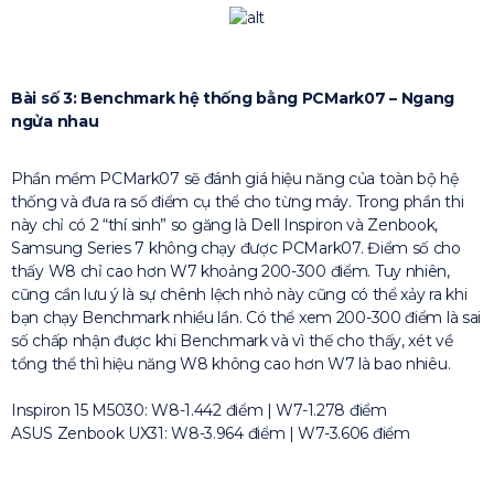
Bài số 3: Benchmark hệ thống bằng PCMark07 – Ngang
ngửa nhau
Phần mềm PCMark07 sẽ đánh giá hiệu năng của toàn bộ hệ
thống và đưa ra số điểm cụ thể cho từng máy. Trong phần thi
này chỉ có 2 “thí sinh” so găng là Dell Inspiron và Zenbook,
Samsung Series 7 không chạy được PCMark07. Điểm số cho
thấy W8 chỉ cao hơn W7 khoảng 200-300 điểm. Tuy nhiên,
cũng cần lưu ý là sự chênh lệch nhỏ này cũng có thể xảy ra khi
bạn chạy Benchmark nhiều lần. Có thể xem 200-300 điểm là sai
số chấp nhận được khi Benchmark và vì thế cho thấy, xét về
tổng thể thì hiệu năng W8 không cao hơn W7 là bao nhiêu.
Inspiron 15 M5030: W8-1.442 điểm | W7-1.278 điểm
ASUS Zenbook UX31: W8-3.964 điểm | W7-3.606 điểm