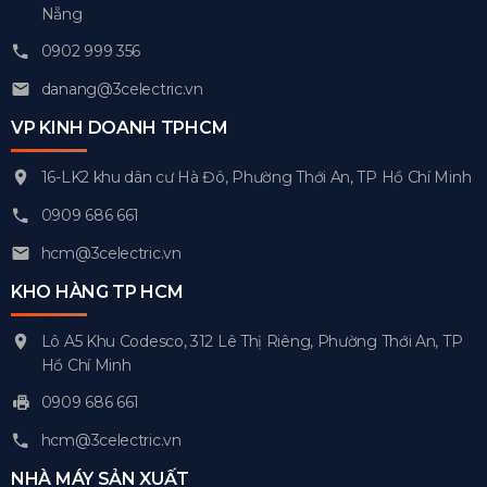
Nẵng
0902 999 356
danang@3celectric.vn
VP KINH DOANH TPHCM
16-LK2 khu dân cư Hà Đô, Phường Thới An, TP Hồ Chí Minh
0909 686 661
hcm@3celectric.vn
KHO HÀNG TP HCM
Lô A5 Khu Codesco, 312 Lê Thị Riêng, Phường Thới An, TP
Hồ Chí Minh
0909 686 661
hcm@3celectric.vn
NHÀ MÁY SẢN XUẤT