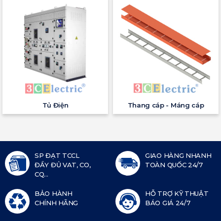
Tủ Điện
Thang cáp - Máng cáp
SP ĐẠT TCCL
GIAO HÀNG NHANH
ĐẦY ĐỦ VAT, CO,
TOÀN QUỐC 24/7
CQ...
BẢO HÀNH
HỖ TRỢ KỸ THUẬT
CHÍNH HÃNG
BÁO GIÁ 24/7