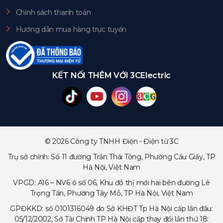
Chính sách thanh toán
Hướng dẫn mua hàng trực tuyến
KẾT NỐI THÊM VỚI 3CElectric
© 2026 Công ty TNHH Điện - Điện tử 3C
Trụ sở chính: Số 11 đường Trần Thái Tông, Phường Cầu Giấy, TP
Hà Nội, Việt Nam
VPGD: A16 – NV6 ô số 06, Khu đô thị mới hai bên đường Lê
Trọng Tấn, Phường Tây Mỗ, TP Hà Nội, Việt Nam
GPĐKKD: số 0101316049 do Sở KHĐT Tp Hà Nội cấp lần đầu:
05/12/2002, Sở Tài Chính TP Hà Nội cấp thay đổi lần thứ 18: