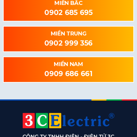
MIỀN BẮC
0902 685 695
MIỀN TRUNG
0902 999 356
MIỀN NAM
0909 686 661