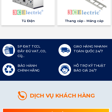
Tủ Điện
Thang cáp - Máng cáp
SP ĐẠT TCCL
GIAO HÀNG NHANH
ĐẦY ĐỦ VAT, CO,
TOÀN QUỐC 24/7
CQ...
BẢO HÀNH
HỖ TRỢ KỸ THUẬT
CHÍNH HÃNG
BÁO GIÁ 24/7
DỊCH VỤ KHÁCH HÀNG