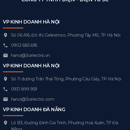
VP KINH DOANH HÀ NỘI
Số 06 A16, Đô thị Geleximco, Phường Tây Mỗ, TP Hà Nội
0902 685 695
hanoi@3celectric.vn
VP KINH DOANH HÀ NỘI
Số 11 đường Trần Thái Tông, Phường Cầu Giấy, TP Hà Nội
0931 899 959
hanoi@3celectric.com
VP KINH DOANH ĐÀ NẴNG
Lô B3, Đường Đinh Gia Trinh, Phường Hoà Xuân, TP Đà
Nẵng