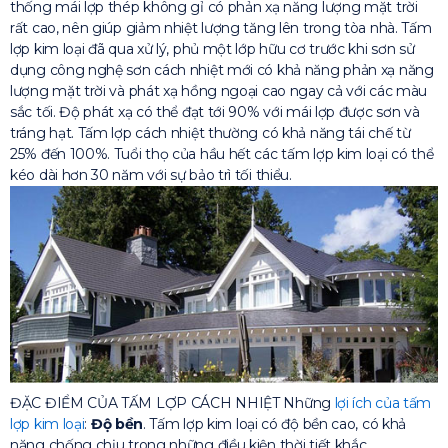
thống mái lợp thép không gỉ có phản xạ năng lượng mặt trời
rất cao, nên giúp giảm nhiệt lượng tăng lên trong tòa nhà. Tấm
lợp kim loại đã qua xử lý, phủ một lớp hữu cơ trước khi sơn sử
dụng công nghệ sơn cách nhiệt mới có khả năng phản xạ năng
lượng mặt trời và phát xạ hồng ngoại cao ngay cả với các màu
sắc tối. Độ phát xạ có thể đạt tới 90% với mái lợp được sơn và
tráng hạt. Tấm lợp cách nhiệt thường có khả năng tái chế từ
25% đến 100%. Tuổi thọ của hầu hết các tấm lợp kim loại có thể
kéo dài hơn 30 năm với sự bảo trì tối thiểu.
ĐẶC ĐIỂM CỦA TẤM LỢP CÁCH NHIỆT
Những
lợi ích của tấm
lợp kim loại
:
Độ bền
. Tấm lợp kim loại có độ bền cao, có khả
năng chống chịu trong những điều kiện thời tiết khắc