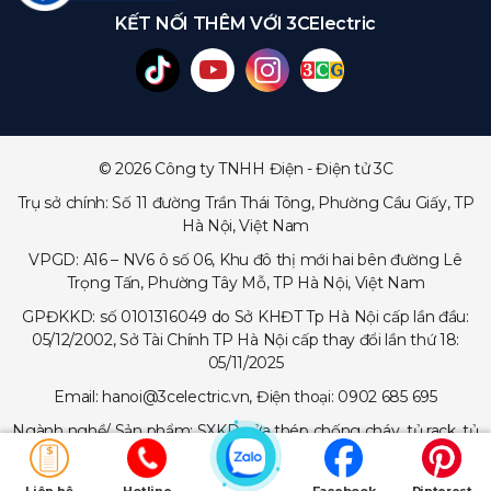
KẾT NỐI THÊM VỚI 3CElectric
© 2026 Công ty TNHH Điện - Điện tử 3C
Trụ sở chính: Số 11 đường Trần Thái Tông, Phường Cầu Giấy, TP
Hà Nội, Việt Nam
VPGD: A16 – NV6 ô số 06, Khu đô thị mới hai bên đường Lê
Trọng Tấn, Phường Tây Mỗ, TP Hà Nội, Việt Nam
GPĐKKD: số 0101316049 do Sở KHĐT Tp Hà Nội cấp lần đầu:
05/12/2002, Sở Tài Chính TP Hà Nội cấp thay đổi lần thứ 18:
05/11/2025
Email: hanoi@3celectric.vn, Điện thoại: 0902 685 695
Ngành nghề/ Sản phẩm: SXKD cửa thép chống cháy, tủ rack, tủ
trạm viễn thông, tủ điện, thang cáp - máng cáp...