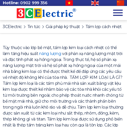
Hotline:
0902 999 356
3CElectric
Tin tức
Giải pháp kỹ thuật
Tấm lợp cách nhiệt
Tùy thuộc vào lớp bề mặt, tấm lợp kim loại cách nhiệt có thể
làm tăng hiệu suất
năng lượng
với phản xạ năng lượng mặt trời
và đặc tính phát xạ hồng ngoại. Trong thực tế, hệ số phản xạ
năng lượng mặt trời và hệ số phát xạ hồng ngoại của một mái
nhà bằng kim loại có thể được thiết kế để đáp ứng các yêu cầu
về nhiệt độ không khí của tòa nhà.
TẤM LỢP KIM LOẠI LÀ GÌ?
Tấm lợp kim loại là các tấm phủ mái nhà sản xuất bằng vật liệu
kim loại được thiết kế nhằm bảo vệ các tòa nhà khỏi các yếu tố
từ môi trường bên ngoài; cho phép thoát nước nhanh chóng từ
bề mặt mái nhà, giữ cho môi trường và các thành phần bên
trong ngôi nhà luôn khô ráo và dễ chịu. Tấm lợp kim loại thường
được sản xuất từ các kim loại như sắt thép, nhôm, đồng, kẽm,
thép không gỉ và titan. Tấm lợp kim loại được sử dụng phổ biến
nhất là thép tấm tráng kim loại hay còn gọi là tôn lợp. Các lớp