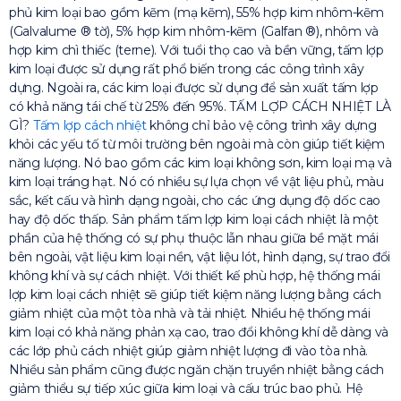
phủ kim loại bao gồm kẽm (mạ kẽm), 55% hợp kim nhôm-kẽm
(Galvalume ® tờ), 5% hợp kim nhôm-kẽm (Galfan ®), nhôm và
hợp kim chì thiếc (terne). Với tuổi thọ cao và bền vững, tấm lợp
kim loại được sử dụng rất phổ biến trong các công trình xây
dựng. Ngoài ra, các kim loại được sử dụng để sản xuất tấm lợp
có khả năng tái chế từ 25% đến 95%. TẤM LỢP CÁCH NHIỆT LÀ
GÌ?
Tấm lợp cách nhiệt
không chỉ bảo vệ công trình xây dựng
khỏi các yếu tố từ môi trường bên ngoài mà còn giúp tiết kiệm
năng lượng. Nó bao gồm các kim loại không sơn, kim loại mạ và
kim loại tráng hạt. Nó có nhiều sự lựa chọn về vật liệu phủ, màu
sắc, kết cấu và hình dạng ngoài, cho các ứng dụng độ dốc cao
hay độ dốc thấp. Sản phẩm tấm lợp kim loại cách nhiệt là một
phần của hệ thống có sự phụ thuộc lẫn nhau giữa bề mặt mái
bên ngoài, vật liệu kim loại nền, vật liệu lót, hình dạng, sự trao đổi
không khí và sự cách nhiệt. Với thiết kế phù hợp, hệ thống mái
lợp kim loại cách nhiệt sẽ giúp tiết kiệm năng lượng bằng cách
giảm nhiệt của một tòa nhà và tải nhiệt. Nhiều hệ thống mái
kim loại có khả năng phản xạ cao, trao đổi không khí dễ dàng và
các lớp phủ cách nhiệt giúp giảm nhiệt lượng đi vào tòa nhà.
Nhiều sản phẩm cũng được ngăn chặn truyền nhiệt bằng cách
giảm thiểu sự tiếp xúc giữa kim loại và cấu trúc bao phủ. Hệ