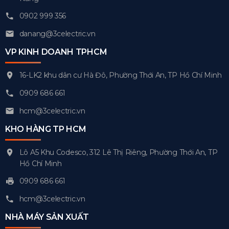
0902 999 356
danang@3celectric.vn
VP KINH DOANH TPHCM
16-LK2 khu dân cư Hà Đô, Phường Thới An, TP Hồ Chí Minh
0909 686 661
hcm@3celectric.vn
KHO HÀNG TP HCM
Lô A5 Khu Codesco, 312 Lê Thị Riêng, Phường Thới An, TP
Hồ Chí Minh
0909 686 661
hcm@3celectric.vn
NHÀ MÁY SẢN XUẤT