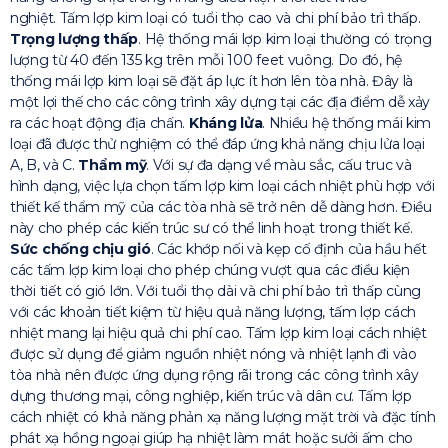
nghiệt. Tấm lợp kim loại có tuổi thọ cao và chi phí bảo trì thấp.
Trọng lượng thấp
. Hệ thống mái lợp kim loại thường có trọng
lượng từ 40 đến 135 kg trên mỗi 100 feet vuông. Do đó, hệ
thống mái lợp kim loại sẽ đặt áp lực ít hơn lên tòa nhà. Đây là
một lợi thế cho các công trình xây dựng tại các địa điểm dễ xảy
ra các hoạt động địa chấn.
Kháng lửa
. Nhiều hệ thống mái kim
loại đã được thử nghiệm có thể đáp ứng khả năng chịu lửa loại
A, B, và C.
Thẩm mỹ
. Với sự đa dạng về màu sắc, cấu truc và
hình dạng, việc lựa chọn tấm lợp kim loại cách nhiệt phù hợp với
thiết kế thẩm mỹ của các tòa nhà sẽ trở nên dễ dàng hơn. Điều
này cho phép các kiến trúc sư có thể linh hoạt trong thiết kế.
Sức chống chịu gió
. Các khớp nối và kẹp cố định của hầu hết
các tấm lợp kim loại cho phép chúng vượt qua các điều kiện
thời tiết có gió lớn. Với tuổi thọ dài và chi phí bảo trì thấp cùng
với các khoản tiết kiệm từ hiệu quả năng lượng, tấm lợp cách
nhiệt mang lại hiệu quả chi phí cao. Tấm lợp kim loại cách nhiệt
được sử dụng để giảm nguồn nhiệt nóng và nhiệt lạnh đi vào
tòa nhà nên được ứng dụng rộng rãi trong các công trình xây
dựng thương mại, công nghiệp, kiến trúc và dân cư. Tấm lợp
cách nhiệt có khả năng phản xạ năng lượng mặt trời và đặc tính
phát xạ hồng ngoại giúp hạ nhiệt làm mát hoặc sưởi ấm cho