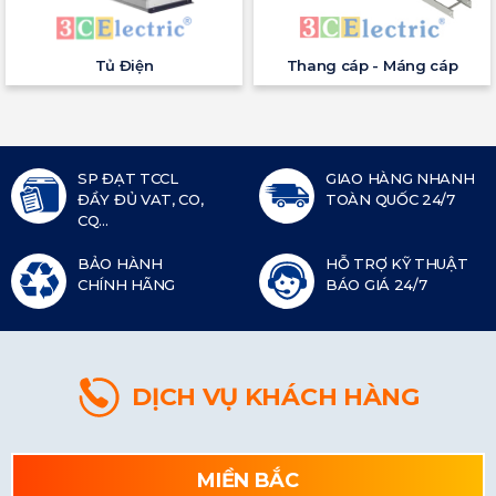
Tủ Điện
Thang cáp - Máng cáp
SP ĐẠT TCCL
GIAO HÀNG NHANH
ĐẦY ĐỦ VAT, CO,
TOÀN QUỐC 24/7
CQ...
BẢO HÀNH
HỖ TRỢ KỸ THUẬT
CHÍNH HÃNG
BÁO GIÁ 24/7
DỊCH VỤ KHÁCH HÀNG
MIỀN BẮC