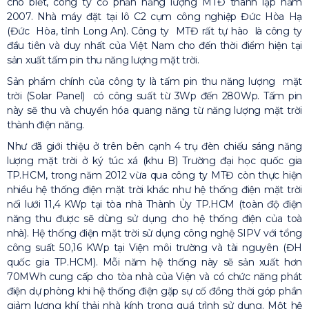
cho biết, công ty cổ phần năng lượng MTĐ thành lập năm
2007. Nhà máy đặt tại lô C2 cụm công nghiệp Đức Hòa Hạ
(Đức Hòa, tỉnh Long An). Công ty MTĐ rất tự hào là công ty
đầu tiên và duy nhất của Việt Nam cho đến thời điểm hiện tại
sản xuất tấm pin thu năng lượng mặt trời.
Sản phẩm chính của công ty là tấm pin thu năng lượng mặt
trời (Solar Panel) có công suất từ 3Wp đến 280Wp. Tấm pin
này sẽ thu và chuyển hóa quang năng từ năng lượng mặt trời
thành điện năng.
Như đã giới thiệu ở trên bên cạnh 4 trụ đèn chiếu sáng năng
lượng mặt trời ở ký túc xá (khu B) Trường đại học quốc gia
TP.HCM, trong năm 2012 vừa qua công ty MTĐ còn thực hiện
nhiều hệ thống điện mặt trời khác như hệ thống điện mặt trời
nối lưới 11,4 KWp tại tòa nhà Thành Ủy TP.HCM (toàn độ điện
năng thu được sẽ dùng sử dụng cho hệ thống điện của toà
nhà). Hệ thống điện mặt trời sử dụng công nghệ SIPV với tổng
công suất 50,16 KWp tại Viện môi trường và tài nguyên (ĐH
quốc gia TP.HCM). Mỗi năm hệ thống này sẽ sản xuất hơn
70MWh cung cấp cho tòa nhà của Viện và có chức năng phát
điện dự phòng khi hệ thống điện gặp sự cố đồng thời góp phần
giảm lượng khí thải nhà kính trong quá trình sử dụng. Một hệ