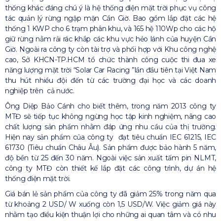
thống khác đáng chú ý là hệ thống điện mặt trời phục vụ công
tác quản lý rừng ngập mặn Cần Giờ. Bao gồm lắp đặt các hệ
thống 1 KWP cho 6 trạm phân khu, và 165 hệ 110Wp cho các hộ
giữ rừng nằm rải rác khắp các khu vực hẻo lánh của huyện Cần
Giờ. Ngoài ra công ty còn tài trợ và phối hợp với Khu công nghệ
cao, Sở KHCN-TP.HCM tổ chức thành công cuộc thi đua xe
năng lượng mặt trời “Solar Car Racing ”lần đầu tiên tại Việt Nam
thu hút nhiều đội đến từ các trường đại học và các doanh
nghiệp trên cả nước.
Ông Diệp Bảo Cánh cho biết thêm, trong năm 2013 công ty
MTĐ sẽ tiếp tục không ngừng học tập kinh nghiệm, nâng cao
chất lượng sản phẩm nhằm đáp ứng nhu cầu của thị trường.
Hiện nay sản phẩm của công ty đạt tiêu chuẩn IEC 61215, IEC
61730 (Tiêu chuẩn Châu Âu). Sản phẩm được bảo hành 5 năm,
độ bền từ 25 đến 30 năm. Ngoài việc sản xuất tấm pin NLMT,
công ty MTĐ còn thiết kế lắp đặt các công trình, dự án hệ
thống điện mặt trời.
Giá bán lẻ sản phẩm của công ty đã giảm 25% trong năm qua
từ khoảng 2 USD/ W xuống còn 1,5 USD/W. Việc giảm giá này
nhằm tạo điều kiện thuận lợi cho những ai quan tâm và có nhu