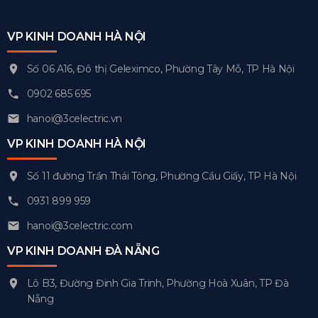
VP KINH DOANH HÀ NỘI
Số 06 A16, Đô thị Geleximco, Phường Tây Mỗ, TP Hà Nội
0902 685 695
hanoi@3celectric.vn
VP KINH DOANH HÀ NỘI
Số 11 đường Trần Thái Tông, Phường Cầu Giấy, TP Hà Nội
0931 899 959
hanoi@3celectric.com
VP KINH DOANH ĐÀ NẴNG
Lô B3, Đường Đinh Gia Trinh, Phường Hoà Xuân, TP Đà
Nẵng