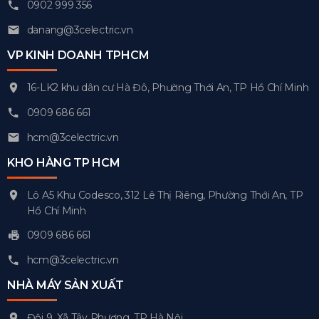
0902 999 356
danang@3celectric.vn
VP KINH DOANH TPHCM
16-LK2 khu dân cư Hà Đô, Phường Thới An, TP Hồ Chí Minh
0909 686 661
hcm@3celectric.vn
KHO HÀNG TP HCM
Lô A5 Khu Codesco, 312 Lê Thị Riêng, Phường Thới An, TP
Hồ Chí Minh
0909 686 661
hcm@3celectric.vn
NHÀ MÁY SẢN XUẤT
Đội 9, Xã Tây Phương, TP Hà Nội