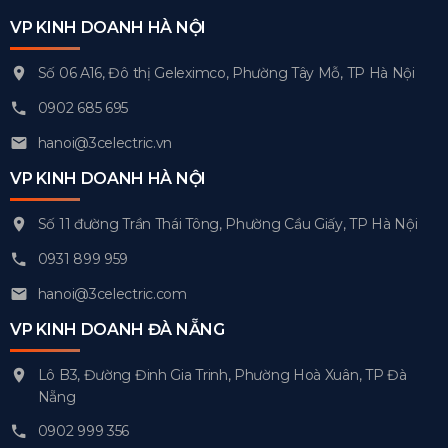
VP KINH DOANH HÀ NỘI
Số 06 A16, Đô thị Geleximco, Phường Tây Mỗ, TP Hà Nội
0902 685 695
hanoi@3celectric.vn
VP KINH DOANH HÀ NỘI
Số 11 đường Trần Thái Tông, Phường Cầu Giấy, TP Hà Nội
0931 899 959
hanoi@3celectric.com
VP KINH DOANH ĐÀ NẴNG
Lô B3, Đường Đinh Gia Trinh, Phường Hoà Xuân, TP Đà
Nẵng
0902 999 356