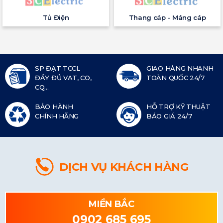
Tủ Điện
Thang cáp - Máng cáp
SP ĐẠT TCCL
GIAO HÀNG NHANH
ĐẦY ĐỦ VAT, CO,
TOÀN QUỐC 24/7
CQ...
BẢO HÀNH
HỖ TRỢ KỸ THUẬT
CHÍNH HÃNG
BÁO GIÁ 24/7
DỊCH VỤ KHÁCH HÀNG
MIỀN BẮC
0902 685 695