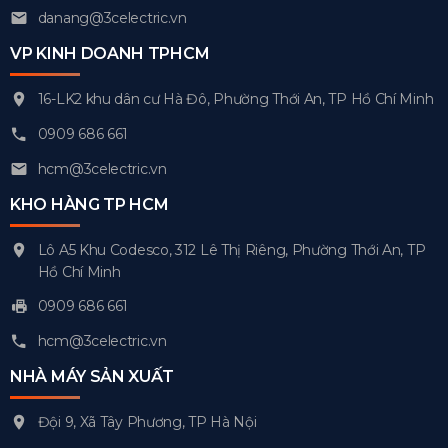
danang@3celectric.vn
VP KINH DOANH TPHCM
16-LK2 khu dân cư Hà Đô, Phường Thới An, TP Hồ Chí Minh
0909 686 661
hcm@3celectric.vn
KHO HÀNG TP HCM
Lô A5 Khu Codesco, 312 Lê Thị Riêng, Phường Thới An, TP
Hồ Chí Minh
0909 686 661
hcm@3celectric.vn
NHÀ MÁY SẢN XUẤT
Đội 9, Xã Tây Phương, TP Hà Nội