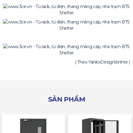
( Theo YankoDesign\tinhte )
SẢN PHẨM