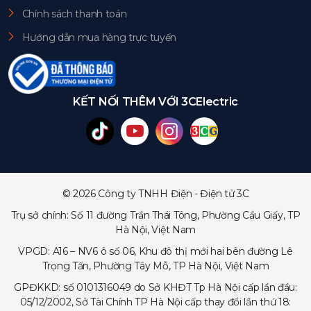
Chính sách thanh toán
Hướng dẫn mua hàng trực tuyến
KẾT NỐI THÊM VỚI 3CElectric
© 2026 Công ty TNHH Điện - Điện tử 3C
Trụ sở chính: Số 11 đường Trần Thái Tông, Phường Cầu Giấy, TP
Hà Nội, Việt Nam
VPGD: A16 – NV6 ô số 06, Khu đô thị mới hai bên đường Lê
Trọng Tấn, Phường Tây Mỗ, TP Hà Nội, Việt Nam
GPĐKKD: số 0101316049 do Sở KHĐT Tp Hà Nội cấp lần đầu:
05/12/2002, Sở Tài Chính TP Hà Nội cấp thay đổi lần thứ 18: