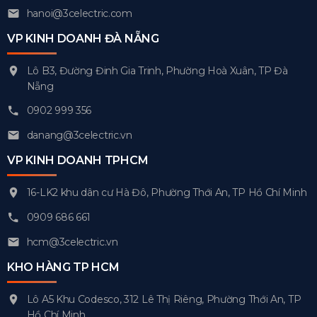
hanoi@3celectric.com
VP KINH DOANH ĐÀ NẴNG
Lô B3, Đường Đinh Gia Trinh, Phường Hoà Xuân, TP Đà
Nẵng
0902 999 356
danang@3celectric.vn
VP KINH DOANH TPHCM
16-LK2 khu dân cư Hà Đô, Phường Thới An, TP Hồ Chí Minh
0909 686 661
hcm@3celectric.vn
KHO HÀNG TP HCM
Lô A5 Khu Codesco, 312 Lê Thị Riêng, Phường Thới An, TP
Hồ Chí Minh