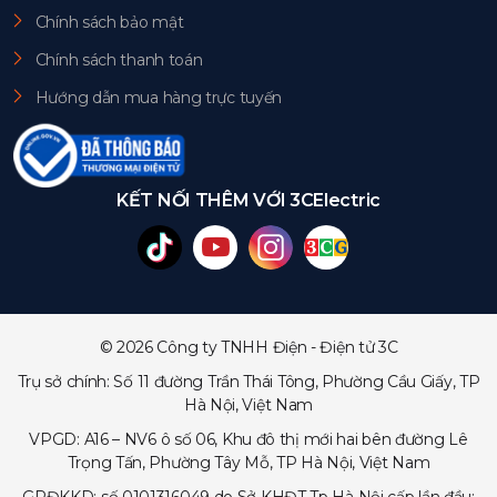
Chính sách bảo mật
Chính sách thanh toán
Hướng dẫn mua hàng trực tuyến
KẾT NỐI THÊM VỚI 3CElectric
© 2026 Công ty TNHH Điện - Điện tử 3C
Trụ sở chính: Số 11 đường Trần Thái Tông, Phường Cầu Giấy, TP
Hà Nội, Việt Nam
VPGD: A16 – NV6 ô số 06, Khu đô thị mới hai bên đường Lê
Trọng Tấn, Phường Tây Mỗ, TP Hà Nội, Việt Nam
GPĐKKD: số 0101316049 do Sở KHĐT Tp Hà Nội cấp lần đầu: