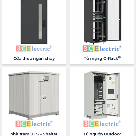
®
Cửa thép ngăn cháy
Tủ mạng C-Rack
Nhà trạm BTS - Shelter
Tủ nguồn Outdoor