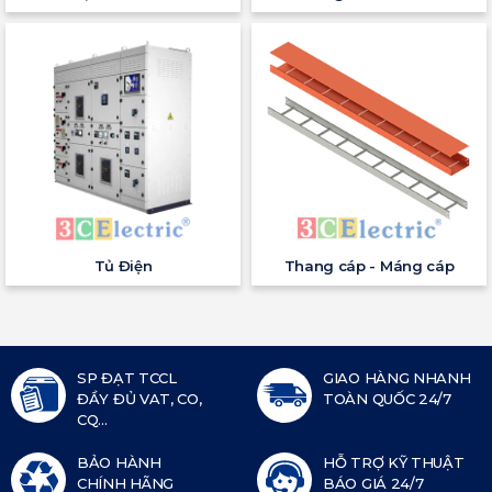
Tủ Điện
Thang cáp - Máng cáp
SP ĐẠT TCCL
GIAO HÀNG NHANH
ĐẦY ĐỦ VAT, CO,
TOÀN QUỐC 24/7
CQ...
BẢO HÀNH
HỖ TRỢ KỸ THUẬT
CHÍNH HÃNG
BÁO GIÁ 24/7