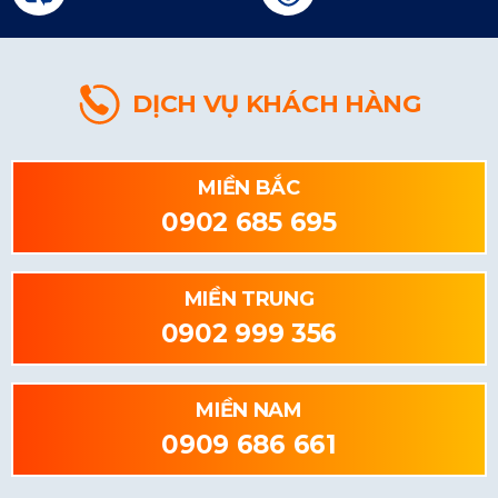
DỊCH VỤ KHÁCH HÀNG
MIỀN BẮC
0902 685 695
MIỀN TRUNG
0902 999 356
MIỀN NAM
0909 686 661