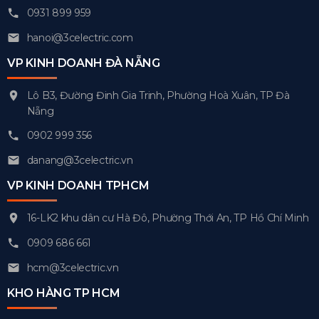
0931 899 959
hanoi@3celectric.com
VP KINH DOANH ĐÀ NẴNG
Lô B3, Đường Đinh Gia Trinh, Phường Hoà Xuân, TP Đà
Nẵng
0902 999 356
danang@3celectric.vn
VP KINH DOANH TPHCM
16-LK2 khu dân cư Hà Đô, Phường Thới An, TP Hồ Chí Minh
0909 686 661
hcm@3celectric.vn
KHO HÀNG TP HCM